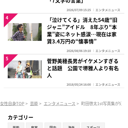
「7文字の言葉」
2026/07/09 15:25
エンタメニュース
4
「泣けてくる」消えた54歳“旧
ジャニ”アイドル 8年ぶり“本
業”姿にネット感涙…現在は家
賃3.4万円の“懐事情”
2026/08/06 19:10
エンタメニュース
5
菅野美穂長男がイケメンすぎる
と話題 公園で堺雅人より有名
人
2018/05/24 16:00
エンタメニュース
女性自身TOP
>
芸能
>
エンタメニュース
>
町田啓太1st写真集が5
カテゴリー
芸能
皇室
国内
海外
スポーツ