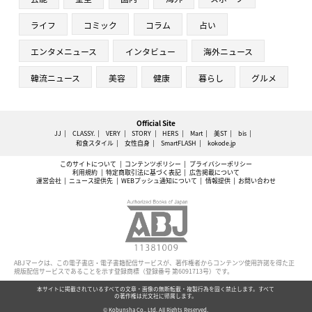
ライフ
コミック
コラム
占い
エンタメニュース
インタビュー
海外ニュース
韓流ニュース
美容
健康
暮らし
グルメ
Official Site
JJ
CLASSY.
VERY
STORY
HERS
Mart
美ST
bis
和食スタイル
女性自身
SmartFLASH
kokode.jp
このサイトについて
コンテンツポリシー
プライバシーポリシー
利用規約
特定商取引法に基づく表記
広告掲載について
運営会社
ニュース提供先
WEBプッシュ通知について
情報提供
お問い合わせ
ABJマークは、この電子書店・電子書籍配信サービスが、著作権者からコンテンツ使用許諾を得た正
規版配信サービスであることを示す登録商標（登録番号 第6091713号）です。
本サイトに掲載されているすべての文章・画像の無断転載・複製行為を固く禁止します。すべて
の著作権は光文社に帰属します。
© Kobunsha Co., Ltd. All Rights Reserved.