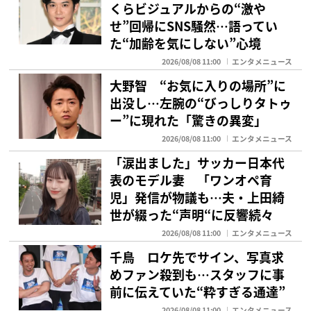
くらビジュアルからの“激や
せ”回帰にSNS騒然…語ってい
た“加齢を気にしない”心境
2026/08/08 11:00
エンタメニュース
大野智 “お気に入りの場所”に
出没し…左腕の“びっしりタトゥ
ー”に現れた「驚きの異変」
2026/08/08 11:00
エンタメニュース
「涙出ました」サッカー日本代
表のモデル妻 「ワンオペ育
児」発信が物議も…夫・上田綺
世が綴った“声明“に反響続々
2026/08/08 11:00
エンタメニュース
千鳥 ロケ先でサイン、写真求
めファン殺到も…スタッフに事
前に伝えていた“粋すぎる通達”
2026/08/08 11:00
エンタメニュース