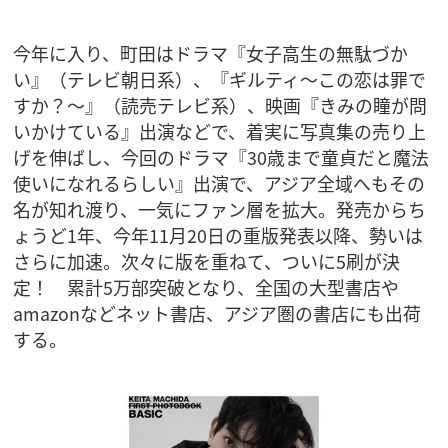
今年に入り、町田はドラマ『女子高生の無駄づか
い』（テレビ朝日系）、『ギルティ〜この恋は罪で
すか？〜』（読売テレビ系）、映画『きみの瞳が問
いかけている』出演などで、着実に写真集の売り上
げを伸ばし、今回のドラマ『30歳まで童貞だと魔法
使いになれるらしい』出演で、アジア全域へもその
名が知れ渡り、一気にファン層を拡大。発売からち
ょうど1年、今年11月20日の重版発表以降、勢いは
さらに加速。次々に版を重ねて、ついに5刷が決
定！ 累計5万部突破となり、全国の大型書店や
amazonなどネット書店、アジア圏の書店にも出荷
する。