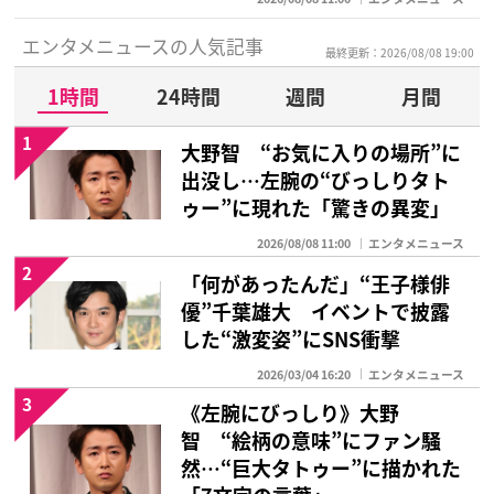
エンタメニュースの人気記事
最終更新：2026/08/08 19:00
1時間
24時間
週間
月間
1
大野智 “お気に入りの場所”に
出没し…左腕の“びっしりタト
ゥー”に現れた「驚きの異変」
2026/08/08 11:00
エンタメニュース
2
「何があったんだ」“王子様俳
優”千葉雄大 イベントで披露
した“激変姿”にSNS衝撃
2026/03/04 16:20
エンタメニュース
3
《左腕にびっしり》大野
智 “絵柄の意味”にファン騒
然…“巨大タトゥー”に描かれた