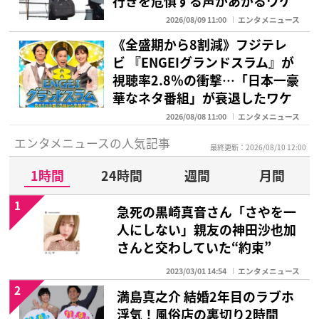
行きを危惧する声があがるワケ
2026/08/09 11:00
エンタメニュース
《全盛期から8割減》フジテレ
ビ 『ENGEIグランドスラム』が
視聴率2.8％の衝撃…「日本一豪
華なネタ番組」が衰退したワケ
2026/08/08 11:00
エンタメニュース
エンタメニュースの人気記事
最終更新：2026/08/10 12:00
1時間
24時間
週間
月間
1
急死の黒崎真音さん「さやを一
人にしない」親友の神田沙也加
さんと交わしていた“約束”
2023/03/01 14:54
エンタメニュース
2
満島真之介 結婚2年目のラブホ
浮気！風俗店の裏切り2時間