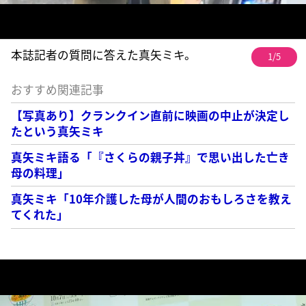
本誌記者の質問に答えた真矢ミキ。
1/5
おすすめ関連記事
【写真あり】クランクイン直前に映画の中止が決定し
たという真矢ミキ
真矢ミキ語る「『さくらの親子丼』で思い出した亡き
母の料理」
真矢ミキ「10年介護した母が人間のおもしろさを教え
てくれた」