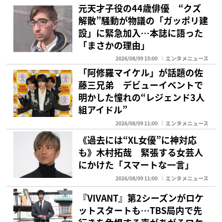
元天才子役の44歳俳優 “クズ
解散”騒動が物議の「ガッポリ建
設」に緊急加入…本誌に語った
「まさかの理由」
2026/08/09 15:00
エンタメニュース
「阿修羅マイケル」が話題の佐
藤三兄弟 デビューイベントで
明かした憧れの“レジェンド3人
組アイドル”
2026/08/09 11:00
エンタメニュース
《過去には“XL女優”に神対応
も》木村拓哉 緊張する女芸人
にかけた「スマートな一言」
2026/08/09 11:00
エンタメニュース
『VIVANT』第2シーズンがロケ
ットスタートも…TBS局内で先