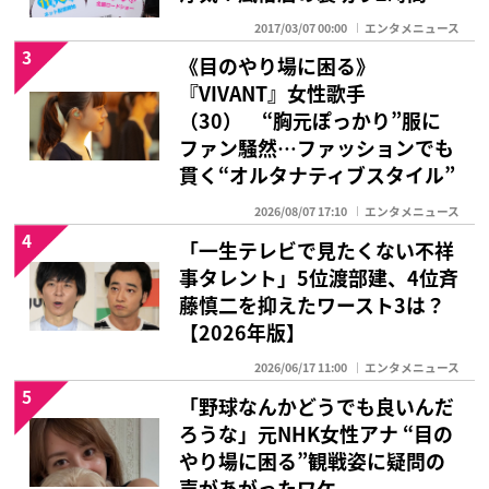
2017/03/07 00:00
エンタメニュース
3
《目のやり場に困る》
『VIVANT』女性歌手
（30） “胸元ぽっかり”服に
ファン騒然…ファッションでも
貫く“オルタナティブスタイル”
2026/08/07 17:10
エンタメニュース
4
「一生テレビで見たくない不祥
事タレント」5位渡部建、4位斉
藤慎二を抑えたワースト3は？
【2026年版】
2026/06/17 11:00
エンタメニュース
5
「野球なんかどうでも良いんだ
ろうな」元NHK女性アナ “目の
やり場に困る”観戦姿に疑問の
声があがったワケ