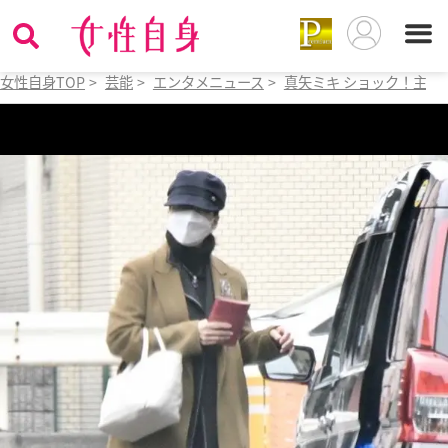
女性自身TOP
>
芸能
>
エンタメニュース
>
真矢ミキ ショック！主演