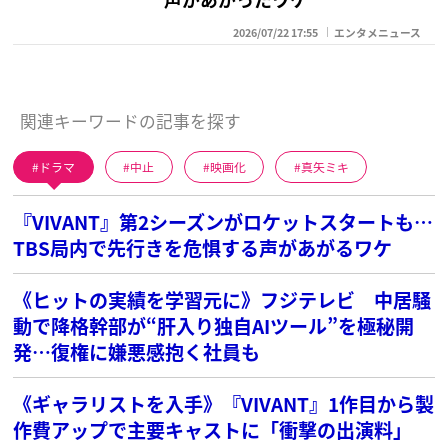
2026/07/22 17:55
エンタメニュース
関連キーワードの記事を探す
ドラマ
中止
映画化
真矢ミキ
『VIVANT』第2シーズンがロケットスタートも…
TBS局内で先行きを危惧する声があがるワケ
《ヒットの実績を学習元に》フジテレビ 中居騒
動で降格幹部が“肝入り独自AIツール”を極秘開
発…復権に嫌悪感抱く社員も
《ギャラリストを入手》『VIVANT』1作目から製
作費アップで主要キャストに「衝撃の出演料」