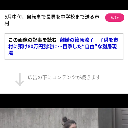
5月中旬、自転車で長男を中学校まで送る市
6/19
村
この画像の記事を読む
離婚の篠原涼子 子供を市
村に預け80万円別宅に…目撃した“自由”な別居現
場
広告の下にコンテンツが続きます