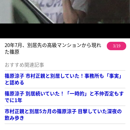
20年7月、別居先の高級マンションから現れ
3/19
た篠原
おすすめ関連記事
篠原涼子 市村正親と別居していた！事務所も「事実」
と認める
篠原涼子 別居続いていた！「一時的」と不仲否定もす
でに1年
市村正親と別居5カ月の篠原涼子 目撃していた深夜の
飲み歩き