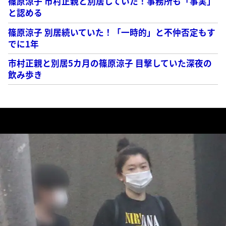
篠原涼子 市村正親と別居していた！事務所も「事実」
と認める
篠原涼子 別居続いていた！「一時的」と不仲否定もす
でに1年
市村正親と別居5カ月の篠原涼子 目撃していた深夜の
飲み歩き