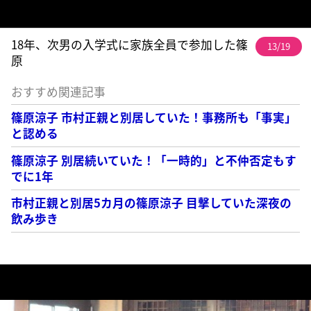
18年、次男の入学式に家族全員で参加した篠
13/19
原
おすすめ関連記事
篠原涼子 市村正親と別居していた！事務所も「事実」
と認める
篠原涼子 別居続いていた！「一時的」と不仲否定もす
でに1年
市村正親と別居5カ月の篠原涼子 目撃していた深夜の
飲み歩き