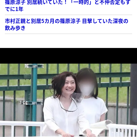
篠原涼子 別居続いていた！「一時的」と不仲否定もす
でに1年
市村正親と別居5カ月の篠原涼子 目撃していた深夜の
飲み歩き