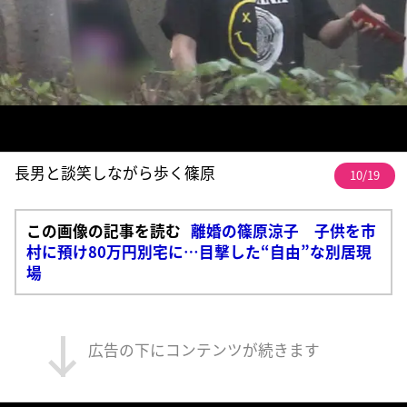
長男と談笑しながら歩く篠原
10/19
この画像の記事を読む
離婚の篠原涼子 子供を市
村に預け80万円別宅に…目撃した“自由”な別居現
場
広告の下にコンテンツが続きます