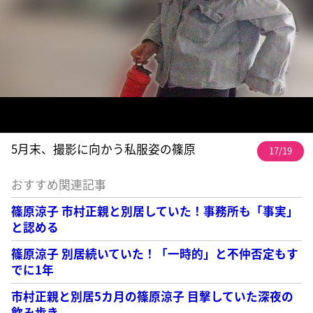
5月末、撮影に向かう私服姿の篠原
17/19
おすすめ関連記事
篠原涼子 市村正親と別居していた！事務所も「事実」
と認める
篠原涼子 別居続いていた！「一時的」と不仲否定もす
でに1年
市村正親と別居5カ月の篠原涼子 目撃していた深夜の
飲み歩き