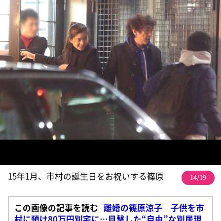
15年1月、市村の誕生日をお祝いする篠原
14/19
この画像の記事を読む
離婚の篠原涼子 子供を市
村に預け80万円別宅に…目撃した“自由”な別居現