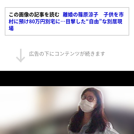
この画像の記事を読む
離婚の篠原涼子 子供を市
村に預け80万円別宅に…目撃した“自由”な別居現
場
広告の下にコンテンツが続きます