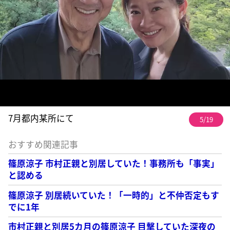
7月都内某所にて
5/19
おすすめ関連記事
篠原涼子 市村正親と別居していた！事務所も「事実」
と認める
篠原涼子 別居続いていた！「一時的」と不仲否定もす
でに1年
市村正親と別居5カ月の篠原涼子 目撃していた深夜の