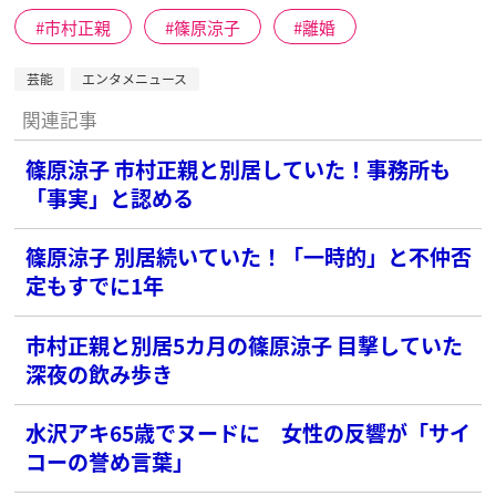
市村正親
篠原涼子
離婚
芸能
エンタメニュース
関連記事
篠原涼子 市村正親と別居していた！事務所も
「事実」と認める
篠原涼子 別居続いていた！「一時的」と不仲否
定もすでに1年
市村正親と別居5カ月の篠原涼子 目撃していた
深夜の飲み歩き
水沢アキ65歳でヌードに 女性の反響が「サイ
コーの誉め言葉」