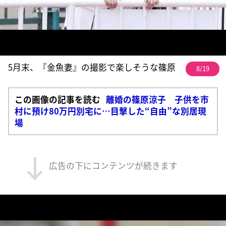
5月末、『金魚妻』の撮影で楽しそうな篠原
8/19
この画像の記事を読む
離婚の篠原涼子 子供を市
村に預け80万円別宅に…目撃した“自由”な別居現
場
広告の下にコンテンツが続きます