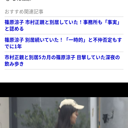
おすすめ関連記事
篠原涼子 市村正親と別居していた！事務所も「事実」
と認める
篠原涼子 別居続いていた！「一時的」と不仲否定もす
でに1年
市村正親と別居5カ月の篠原涼子 目撃していた深夜の
飲み歩き