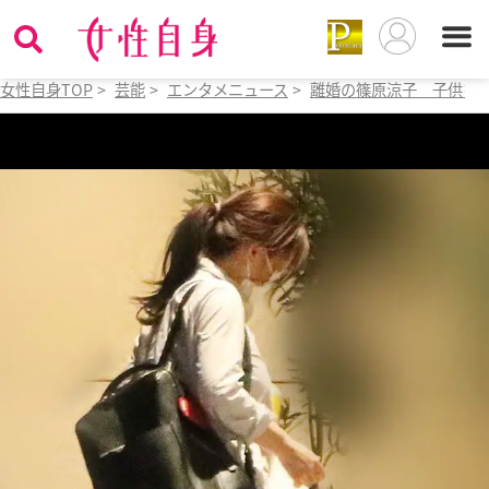
女性自身TOP
>
芸能
>
エンタメニュース
>
離婚の篠原涼子 子供を市