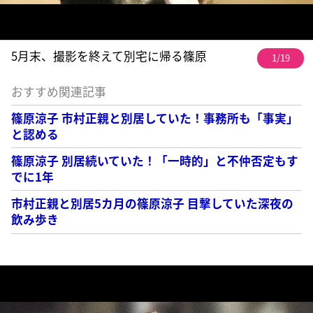
5月末、撮影を終えて別宅に帰る篠原
1/19
おすすめ関連記事
篠原涼子 市村正親と別居していた！事務所も「事実」
と認める
篠原涼子 別居続いていた！「一時的」と不仲否定もす
でに1年
市村正親と別居5カ月の篠原涼子 目撃していた深夜の
飲み歩き