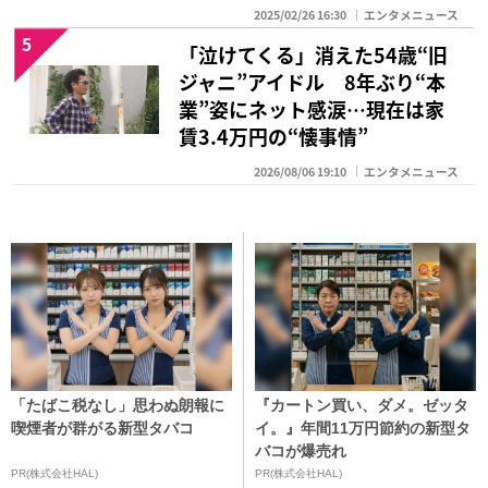
2025/02/26 16:30
エンタメニュース
5
「泣けてくる」消えた54歳“旧
ジャニ”アイドル 8年ぶり“本
業”姿にネット感涙…現在は家
賃3.4万円の“懐事情”
2026/08/06 19:10
エンタメニュース
「たばこ税なし」思わぬ朗報に
『カートン買い、ダメ。ゼッタ
喫煙者が群がる新型タバコ
イ。』年間11万円節約の新型タ
バコが爆売れ
PR(株式会社HAL)
PR(株式会社HAL)