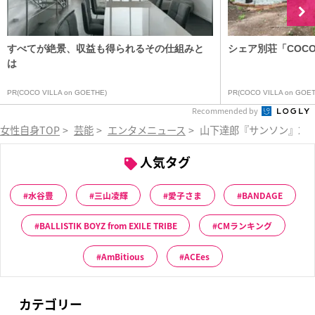
すべてが絶景、収益も得られるその仕組みと
シェア別荘「COCO V
は
PR(COCO VILLA on GOETHE)
PR(COCO VILLA on GOET
Recommended by
女性自身TOP
>
芸能
>
エンタメニュース
>
山下達郎『サンソン』29
人気タグ
水谷豊
三山凌輝
愛子さま
BANDAGE
BALLISTIK BOYZ from EXILE TRIBE
CMランキング
AmBitious
ACEes
カテゴリー