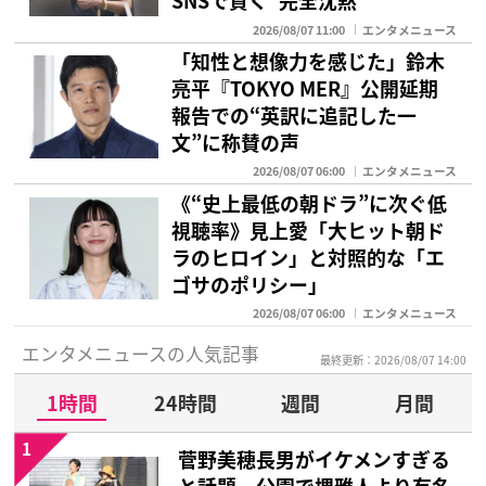
SNSで貫く“完全沈黙”
2026/08/07 11:00
エンタメニュース
「知性と想像力を感じた」鈴木
亮平『TOKYO MER』公開延期
報告での“英訳に追記した一
文”に称賛の声
2026/08/07 06:00
エンタメニュース
《“史上最低の朝ドラ”に次ぐ低
視聴率》見上愛「大ヒット朝ド
ラのヒロイン」と対照的な「エ
ゴサのポリシー」
2026/08/07 06:00
エンタメニュース
エンタメニュースの人気記事
最終更新：2026/08/07 14:00
1時間
24時間
週間
月間
1
菅野美穂長男がイケメンすぎる
と話題 公園で堺雅人より有名