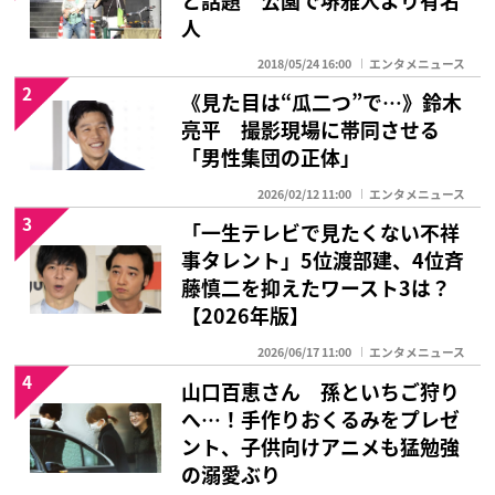
人
2018/05/24 16:00
エンタメニュース
2
《見た目は“瓜二つ”で…》鈴木
亮平 撮影現場に帯同させる
「男性集団の正体」
2026/02/12 11:00
エンタメニュース
3
「一生テレビで見たくない不祥
事タレント」5位渡部建、4位斉
藤慎二を抑えたワースト3は？
【2026年版】
2026/06/17 11:00
エンタメニュース
4
山口百恵さん 孫といちご狩り
へ…！手作りおくるみをプレゼ
ント、子供向けアニメも猛勉強
の溺愛ぶり