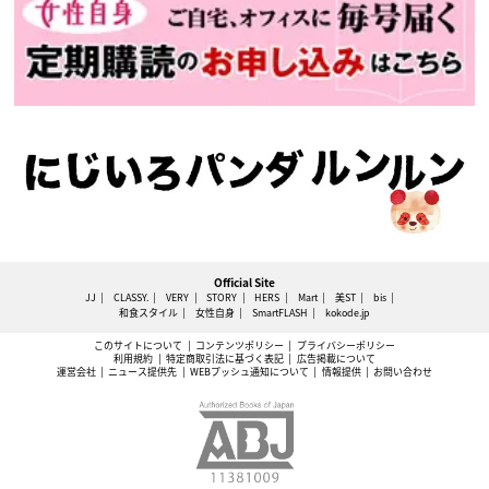
Official Site
JJ
CLASSY.
VERY
STORY
HERS
Mart
美ST
bis
和食スタイル
女性自身
SmartFLASH
kokode.jp
このサイトについて
コンテンツポリシー
プライバシーポリシー
利用規約
特定商取引法に基づく表記
広告掲載について
運営会社
ニュース提供先
WEBプッシュ通知について
情報提供
お問い合わせ