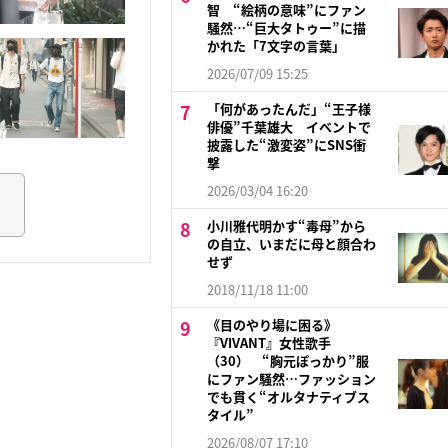
智 “絵柄の意味”にファン
騒然…“巨大タトゥー”に描
かれた「7文字の言葉」
2026/07/09 15:25
「何があったんだ」“王子様
俳優”千葉雄大 イベントで
披露した“激変姿”にSNS衝
撃
2026/03/04 16:20
小川雅代明かす“毒母”から
の自立、いまだに母と顔合わ
せず
2018/11/18 11:00
《目のやり場に困る》
『VIVANT』女性歌手
（30） “胸元ぽっかり”服
にファン騒然…ファッション
でも貫く“オルタナティブス
タイル”
2026/08/07 17:10