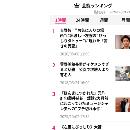
芸能ランキング
最終更新：2026/08/09 23
1時間
24時間
週間
月間
大野智 “お気に入りの場
所”に出没し…左腕の“びっ
しりタトゥー”に現れた「驚
きの異変」
2026/08/08 11:00
菅野美穂長男がイケメンすぎ
ると話題 公園で堺雅人より
有名人
2018/05/24 16:00
「ほんまにつかれた」元E-
girls藤井萩花 離婚2カ月前
に起こっていたミュージシャ
ン夫への“ブチ切れ事件”
2025/10/02 17:35
《左腕にびっしり》大野