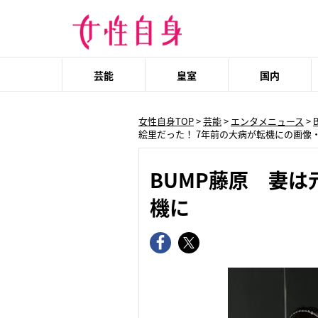
芸能
皇室
国内
女性自身TOP
>
芸能
>
エンタメニュース
>
絵里だった！ 7年前の大病が転機にの画像
BUMP藤原 妻は
機に