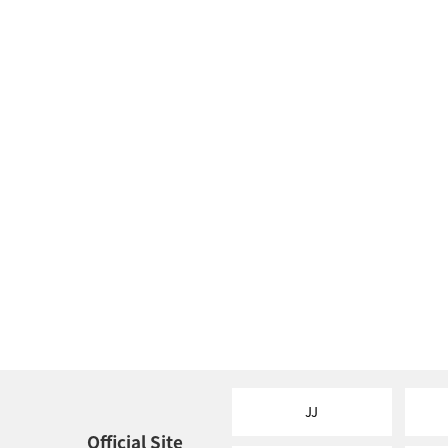
JJ
Official Site