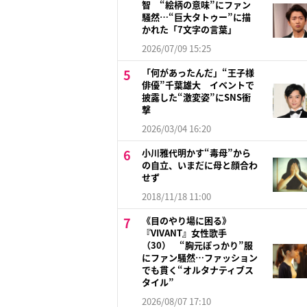
智 “絵柄の意味”にファン
騒然…“巨大タトゥー”に描
かれた「7文字の言葉」
2026/07/09 15:25
「何があったんだ」“王子様
俳優”千葉雄大 イベントで
披露した“激変姿”にSNS衝
撃
2026/03/04 16:20
小川雅代明かす“毒母”から
の自立、いまだに母と顔合わ
せず
2018/11/18 11:00
《目のやり場に困る》
『VIVANT』女性歌手
（30） “胸元ぽっかり”服
にファン騒然…ファッション
でも貫く“オルタナティブス
タイル”
2026/08/07 17:10