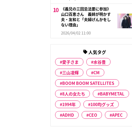
《義兄の三回忌法要に参加》
山口百恵さん 義姉が明かす
夫・友和と「夫婦げんかをし
ない理由」
2026/04/02 11:00
人気タグ
愛子さま
水谷豊
三山凌輝
CM
BOOM BOOM SATELLITES
8人の女たち
BABYMETAL
1994年
100均グッズ
ADHD
CEO
APEC