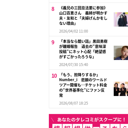
《義兄の三回忌法要に参加》
山口百恵さん 義姉が明かす
夫・友和と「夫婦げんかをし
ない理由」
2026/04/02 11:00
「本当なら酷い話」黒田勇樹
が離婚報告 過去の“意味深
投稿”にネット心配「絶望感
がすごかったろうな」
2024/07/30 15:40
「もう、担降りするか」
Number_i 悲願のワールド
ツアー開催も…チケット料金
の“世界基準化”にファン反
発
2026/08/07 18:25