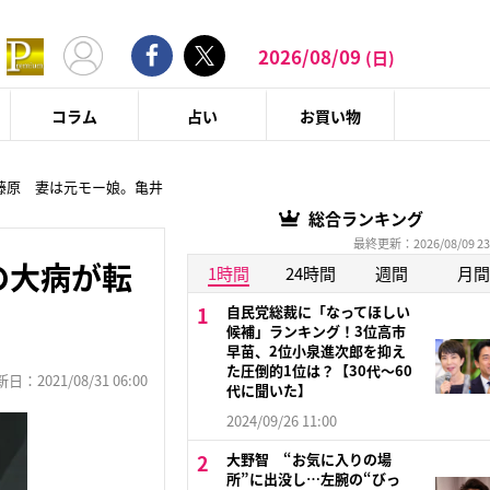
2026/08/09
(日)
コラム
占い
お買い物
P藤原 妻は元モー娘。亀井
総合ランキング
最終更新：2026/08/09 23
の大病が転
1時間
24時間
週間
月間
自民党総裁に「なってほしい
候補」ランキング！3位高市
早苗、2位小泉進次郎を抑え
た圧倒的1位は？【30代〜60
：2021/08/31 06:00
代に聞いた】
2024/09/26 11:00
大野智 “お気に入りの場
所”に出没し…左腕の“びっ