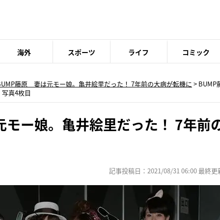
海外
スポーツ
ライフ
コミック
BUMP藤原 妻は元モー娘。亀井絵里だった！ 7年前の大病が転機に
>
BUM
・写真4枚目
元モー娘。亀井絵里だった！ 7年前
記事投稿日：2021/08/31 06:00 最終更新日