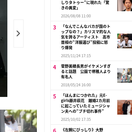
しりタトゥー”に現れた「驚
きの異変」
2026/08/08 11:00
「なんでこんなバカが国のト
ップなの？」カリスマ的な人
気を誇るアーティスト 高市
首相の“洋服選び”投稿に怒
り爆発
2025/11/24 17:15
菅野美穂長男がイケメンすぎ
ると話題 公園で堺雅人より
有名人
2018/05/24 16:00
「ほんまにつかれた」元E-
girls藤井萩花 離婚2カ月前
に起こっていたミュージシャ
ン夫への“ブチ切れ事件”
2025/10/02 17:35
《左腕にびっしり》大野