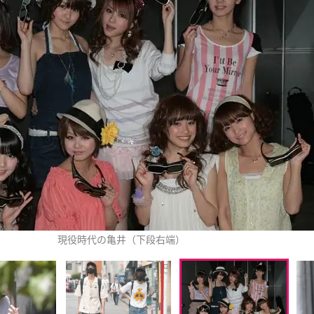
現役時代の亀井（下段右端）