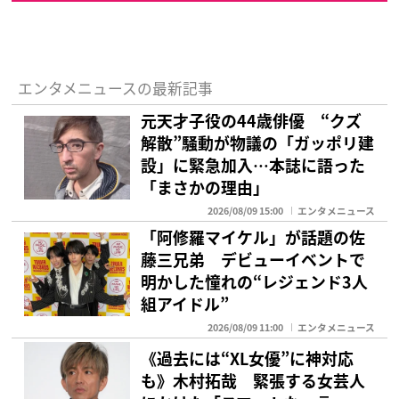
エンタメニュースの最新記事
元天才子役の44歳俳優 “クズ
解散”騒動が物議の「ガッポリ建
設」に緊急加入…本誌に語った
「まさかの理由」
2026/08/09 15:00
エンタメニュース
「阿修羅マイケル」が話題の佐
藤三兄弟 デビューイベントで
明かした憧れの“レジェンド3人
組アイドル”
2026/08/09 11:00
エンタメニュース
《過去には“XL女優”に神対応
も》木村拓哉 緊張する女芸人