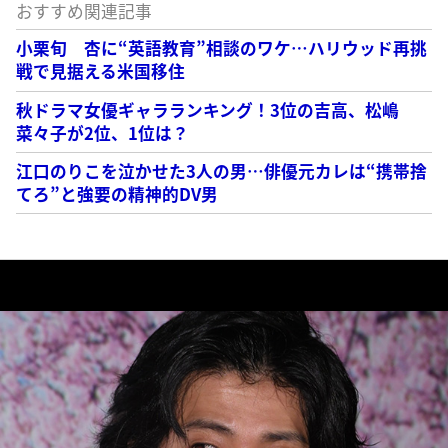
おすすめ関連記事
小栗旬 杏に“英語教育”相談のワケ…ハリウッド再挑
戦で見据える米国移住
秋ドラマ女優ギャラランキング！3位の吉高、松嶋
菜々子が2位、1位は？
江口のりこを泣かせた3人の男…俳優元カレは“携帯捨
てろ”と強要の精神的DV男