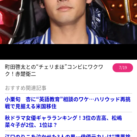
町田啓太との“チェリまほ”コンビにワクワ
7/19
ク！赤楚衛二
おすすめ関連記事
小栗旬 杏に“英語教育”相談のワケ…ハリウッド再挑
戦で見据える米国移住
秋ドラマ女優ギャラランキング！3位の吉高、松嶋
菜々子が2位、1位は？
江口のりこを泣かせた3人の男…俳優元カレは“携帯捨