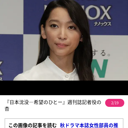
『日本沈没―希望のひとー』週刊誌記者役の
2/19
杏
この画像の記事を読む
秋ドラマ本誌女性部員の推