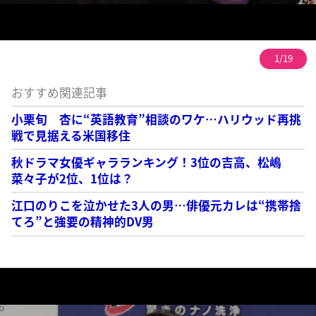
1/19
おすすめ関連記事
小栗旬 杏に“英語教育”相談のワケ…ハリウッド再挑
戦で見据える米国移住
秋ドラマ女優ギャラランキング！3位の吉高、松嶋
菜々子が2位、1位は？
江口のりこを泣かせた3人の男…俳優元カレは“携帯捨
てろ”と強要の精神的DV男