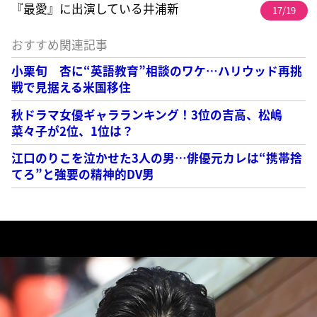
『最愛』に出演している井浦新
17/19
おすすめ関連記事
小栗旬 杏に“英語教育”相談のワケ…ハリウッド再挑
戦で見据える米国移住
秋ドラマ女優ギャラランキング！3位の吉高、松嶋
菜々子が2位、1位は？
江口のりこを泣かせた3人の男…俳優元カレは“携帯捨
てろ”と強要の精神的DV男