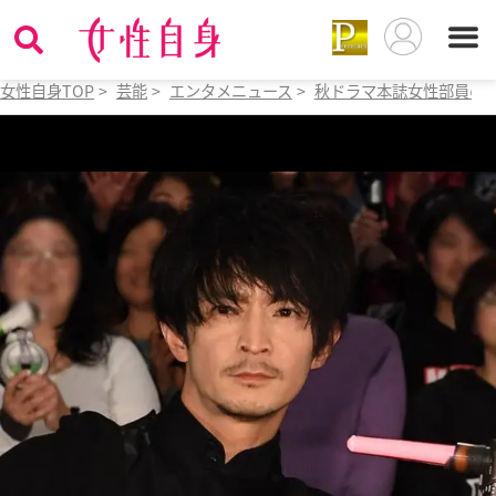
女性自身TOP
>
芸能
>
エンタメニュース
>
秋ドラマ本誌女性部員の