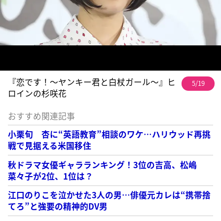
『恋です！〜ヤンキー君と白杖ガール〜』ヒ
5/19
ロインの杉咲花
おすすめ関連記事
小栗旬 杏に“英語教育”相談のワケ…ハリウッド再挑
戦で見据える米国移住
秋ドラマ女優ギャラランキング！3位の吉高、松嶋
菜々子が2位、1位は？
江口のりこを泣かせた3人の男…俳優元カレは“携帯捨
てろ”と強要の精神的DV男