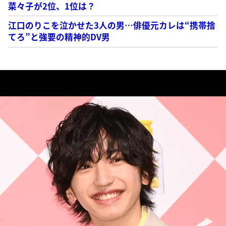
菜々子が2位、1位は？
江口のりこを泣かせた3人の男…俳優元カレは“携帯捨
てろ”と強要の精神的DV男