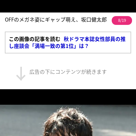
OFFのメガネ姿にギャップ萌え、坂口健太郎
8/19
この画像の記事を読む
秋ドラマ本誌女性部員の推
し座談会「満場一致の第1位」は？
広告の下にコンテンツが続きます