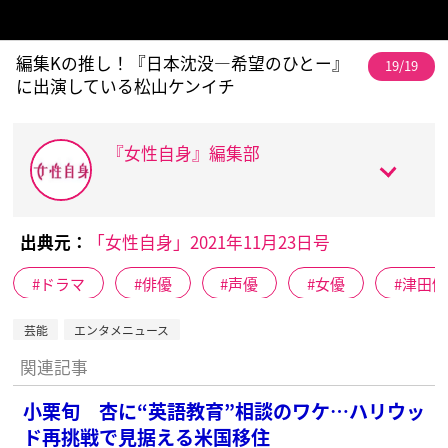
編集Kの推し！『日本沈没―希望のひとー』
19/19
に出演している松山ケンイチ
『女性自身』編集部
出典元：
「女性自身」2021年11月23日号
ドラマ
俳優
声優
女優
津田健
芸能
エンタメニュース
関連記事
小栗旬 杏に“英語教育”相談のワケ…ハリウッ
ド再挑戦で見据える米国移住