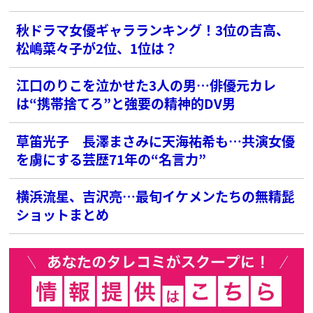
秋ドラマ女優ギャラランキング！3位の吉高、
松嶋菜々子が2位、1位は？
江口のりこを泣かせた3人の男…俳優元カレ
は“携帯捨てろ”と強要の精神的DV男
草笛光子 長澤まさみに天海祐希も…共演女優
を虜にする芸歴71年の“名言力”
横浜流星、吉沢亮…最旬イケメンたちの無精髭
ショットまとめ