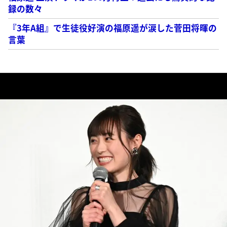
録の数々
『3年A組』で生徒役好演の福原遥が涙した菅田将暉の
言葉