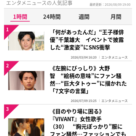
エンタメニュースの人気記事
最終更新：2026/08/09 19:00
1時間
24時間
週間
月間
1
「何があったんだ」“王子様俳
優”千葉雄大 イベントで披露
した“激変姿”にSNS衝撃
2026/03/04 16:20
エンタメニュース
2
《左腕にびっしり》大野
智 “絵柄の意味”にファン騒
然…“巨大タトゥー”に描かれた
「7文字の言葉」
2026/07/09 15:25
エンタメニュース
3
《目のやり場に困る》
『VIVANT』女性歌手
（30） “胸元ぽっかり”服に
ファン騒然…ファッションでも