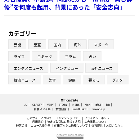
優”を何度も起用、背景にあった「安全志向」
カテゴリー
芸能
皇室
国内
海外
スポーツ
ライフ
コミック
コラム
占い
エンタメニュース
インタビュー
海外ニュース
韓流ニュース
美容
健康
暮らし
グルメ
Official Site
JJ
CLASSY.
VERY
STORY
HERS
Mart
美ST
bis
和食スタイル
女性自身
SmartFLASH
kokode.jp
このサイトについて
コンテンツポリシー
プライバシーポリシー
利用規約
特定商取引法に基づく表記
広告掲載について
運営会社
ニュース提供先
WEBプッシュ通知について
情報提供
お問い合わせ