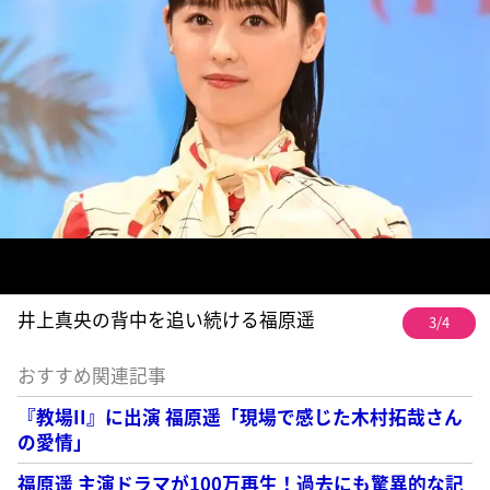
井上真央の背中を追い続ける福原遥
3/4
おすすめ関連記事
『教場II』に出演 福原遥「現場で感じた木村拓哉さん
の愛情」
福原遥 主演ドラマが100万再生！過去にも驚異的な記