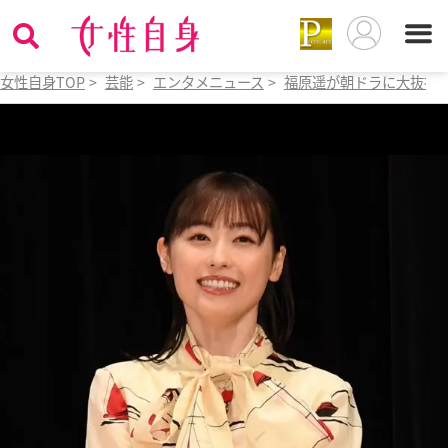
女性自身TOP
>
芸能
>
エンタメニュース
>
福原遥が朝ドラに大抜擢