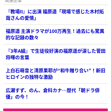
関連記事
『教場II』に出演 福原遥「現場で感じた木村拓
哉さんの愛情」
福原遥 主演ドラマが100万再生！過去にも驚異
的な記録の数々
『3年A組』で生徒役好演の福原遥が涙した菅田
将暉の言葉
上白石萌音と清原果耶が“和牛贈り合い”！新旧
ヒロインの独特な激励
広瀬すず、のん、倉科カナ…歴代「朝ドラ俳
優」の今！