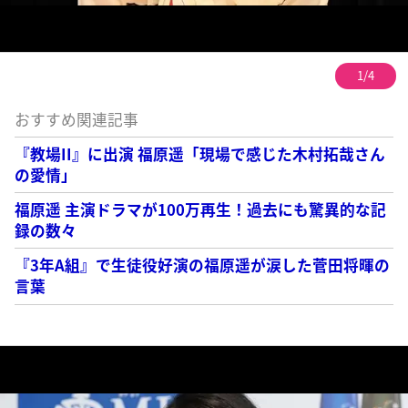
1/4
おすすめ関連記事
『教場II』に出演 福原遥「現場で感じた木村拓哉さん
の愛情」
福原遥 主演ドラマが100万再生！過去にも驚異的な記
録の数々
『3年A組』で生徒役好演の福原遥が涙した菅田将暉の
言葉