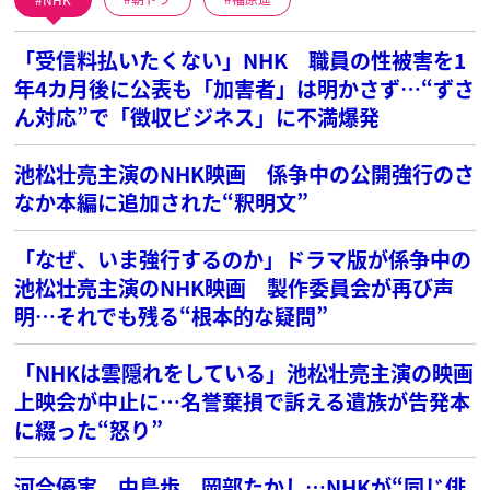
「受信料払いたくない」NHK 職員の性被害を1
年4カ月後に公表も「加害者」は明かさず…“ずさ
ん対応”で「徴収ビジネス」に不満爆発
池松壮亮主演のNHK映画 係争中の公開強行のさ
なか本編に追加された“釈明文”
「なぜ、いま強行するのか」ドラマ版が係争中の
池松壮亮主演のNHK映画 製作委員会が再び声
明…それでも残る“根本的な疑問”
「NHKは雲隠れをしている」池松壮亮主演の映画
上映会が中止に…名誉棄損で訴える遺族が告発本
に綴った“怒り”
河合優実、中島歩、岡部たかし…NHKが“同じ俳