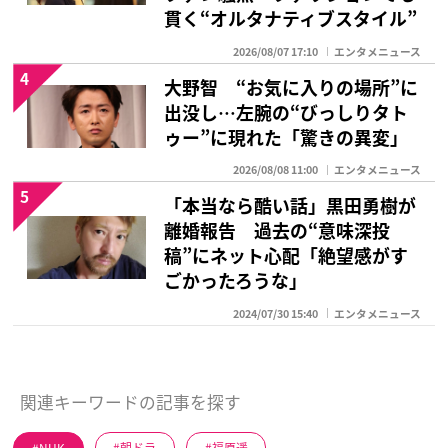
貫く“オルタナティブスタイル”
2026/08/07 17:10
エンタメニュース
4
大野智 “お気に入りの場所”に
出没し…左腕の“びっしりタト
ゥー”に現れた「驚きの異変」
2026/08/08 11:00
エンタメニュース
5
「本当なら酷い話」黒田勇樹が
離婚報告 過去の“意味深投
稿”にネット心配「絶望感がす
ごかったろうな」
2024/07/30 15:40
エンタメニュース
関連キーワードの記事を探す
NHK
朝ドラ
福原遥