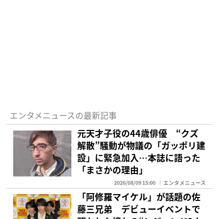
エンタメニュースの最新記事
元天才子役の44歳俳優 “クズ
解散”騒動が物議の「ガッポリ建
設」に緊急加入…本誌に語った
「まさかの理由」
2026/08/09 15:00
エンタメニュース
「阿修羅マイケル」が話題の佐
藤三兄弟 デビューイベントで