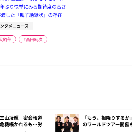
8年ぶり快挙にみる期待度の高さ
が渡した「親子絶縁状」の存在
ンタメニュース
犬飼華
高田純次
三山凌輝 密会報道
「もう、担降りするか」N
危機囁かれるも…労
のワールドツアー開催も