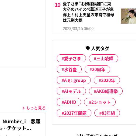
愛子さま“お婿様候補”に東
大卒のハイスペ華道王子が急
浮上！村上天皇の末裔で祖母
は元副大臣
2023/03/15 06:00
人気タグ
愛子さま
三山凌輝
水谷豊
20周年
Aぇ! group
2020年
AIモデル
AKB総選挙
ADHD
2ショット
もっと見る
2027年問題
83年組
umber_i 悲願
…チケット...