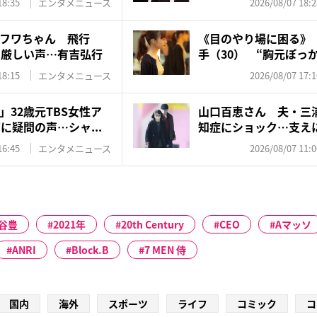
18:35
エンタメニュース
2026/08/07 18:2
フワちゃん 飛行
《目のやり場に困る》『
に厳しい声…有吉弘行
手（30） “胸元ぽっか
18:15
エンタメニュース
2026/08/07 17:1
32歳元TBS女性ア
山口百恵さん 夫・三
に疑問の声…シャ...
知症にショック…支え
ゼン...
16:45
エンタメニュース
2026/08/07 11:0
谷豊
2021年
20th Century
CEO
Aマッソ
ANRI
Block.B
7 MEN 侍
国内
海外
スポーツ
ライフ
コミック
コ