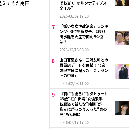
見えてきた高田
でも貫く“オルタナティブス
タイル”
2026/08/07 17:10
「嫌いな女性政治家」ランキ
ング…3位生稲晃子、2位杉
田水脈を大差で抑えた1位
は？
2023/12/16 06:00
山口百恵さん 三浦友和との
百貨店デートを目撃！73歳
の誕生日に贈った「プレゼン
トの中身」
2025/02/08 11:00
《前にも後ろにもタトゥー》
43歳“紅白出場”女優歌手
私服姿で新たな“絵柄”が…
胸元にがっつり入った“鳥の
翼”も話題に
2026/07/17 17:30