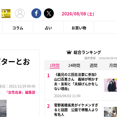
2026/08/08
(土)
コラム
占い
お買い物
総合ランキング
最終更新：2026/08/08 03
バターとお
1時間
24時間
週間
月間
《義兄の三回忌法要に参加》
山口百恵さん 義姉が明かす
夫・友和と「夫婦げんかをし
：2021/12/29 06:00
ない理由」
『女性自身』編集部
2026/04/02 11:00
菅野美穂長男がイケメンすぎ
ると話題 公園で堺雅人より
有名人