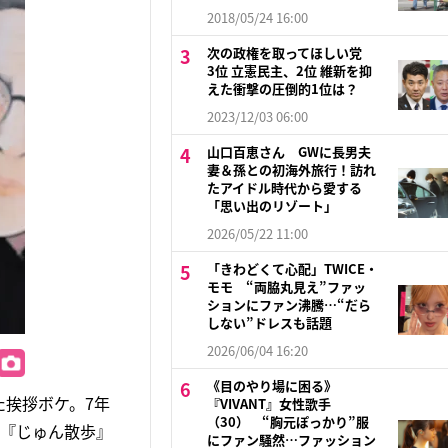
2018/05/24 16:00
次の政権を取ってほしい党
3位 立憲民主、2位 維新を抑
えた衝撃の圧倒的1位は？
2023/12/03 06:00
山口百恵さん GWに長男夫
妻＆孫との初海外旅行！訪れ
たアイドル時代から愛する
「思い出のリゾート」
2026/05/22 11:00
「きわどくて心配」TWICE・
モモ “両脇丸見え”ファッ
ションにファン沸騰…“だら
しない”ドレスも話題
2026/06/04 16:20
《目のやり場に困る》
挨拶ボケ。7年
『VIVANT』女性歌手
（30） “胸元ぽっかり”服
間『じゅん散歩』
にファン騒然…ファッション