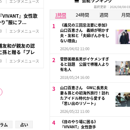
芸能ランキング
5
エンタメニュース
最終更新：2026/08/08 03
1時間
24時間
週間
月間
VIVANT』女性歌
り”服にフ...
《義兄の三回忌法要に参加》
山口百恵さん 義姉が明かす
0
エンタメニュース
夫・友和と「夫婦げんかをし
ない理由」
浦友和が親友の認
2026/04/02 11:00
に孫と贈る「プレ
菅野美穂長男がイケメンすぎ
0
エンタメニュース
ると話題 公園で堺雅人より
有名人
2018/05/24 16:00
山口百恵さん GWに長男夫
妻＆孫との初海外旅行！訪れ
たアイドル時代から愛する
「思い出のリゾート」
2026/05/22 11:00
《目のやり場に困る》
ラム
占い
『VIVANT』女性歌手