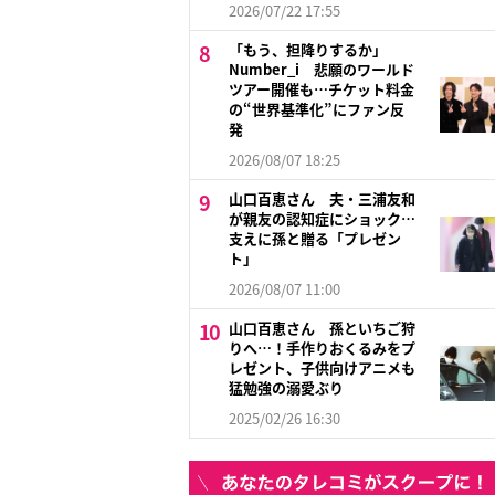
2026/07/22 17:55
「もう、担降りするか」
Number_i 悲願のワールド
ツアー開催も…チケット料金
の“世界基準化”にファン反
発
2026/08/07 18:25
山口百恵さん 夫・三浦友和
が親友の認知症にショック…
支えに孫と贈る「プレゼン
ト」
2026/08/07 11:00
山口百恵さん 孫といちご狩
りへ…！手作りおくるみをプ
レゼント、子供向けアニメも
猛勉強の溺愛ぶり
2025/02/26 16:30