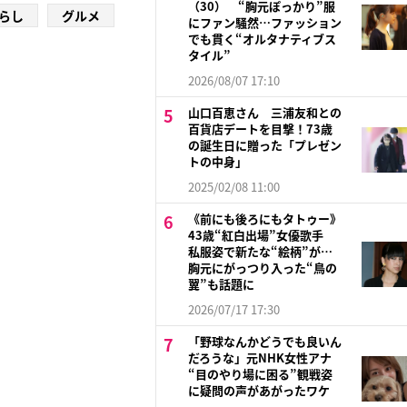
（30） “胸元ぽっかり”服
らし
グルメ
にファン騒然…ファッション
でも貫く“オルタナティブス
タイル”
2026/08/07 17:10
山口百恵さん 三浦友和との
百貨店デートを目撃！73歳
の誕生日に贈った「プレゼン
トの中身」
2025/02/08 11:00
《前にも後ろにもタトゥー》
43歳“紅白出場”女優歌手
私服姿で新たな“絵柄”が…
胸元にがっつり入った“鳥の
翼”も話題に
2026/07/17 17:30
「野球なんかどうでも良いん
だろうな」元NHK女性アナ
“目のやり場に困る”観戦姿
に疑問の声があがったワケ