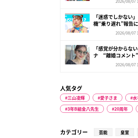
2026/08/07 
「迷惑でしかない」
機“乗り遅れ”報告
も苦...
2026/08/07 
「感覚が分からない」
ナ “離婚コメント”
2026/08/07 
人気タグ
三山凌輝
愛子さま
水
3年B組金八先生
20周年
カテゴリー
芸能
皇室