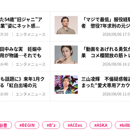
た54歳“旧ジャニ”ア
「マジで最低」服役経
業”姿にネット感...
者 懲役7年求刑の元
を...
19:10
エンタメニュース
2026/08/06 17:5
田中みな実 妊娠中
「動画をあげれる勇気
用が物議…それでも
果 コメ欄開放の筋ト
応…...
16:40
エンタメニュース
2026/08/06 16:2
”も話題に》来年1月ク
三山凌輝 不倫疑惑報
る「紅白出場の元
まった“愛犬専用アカウ
飼...
16:00
エンタメニュース
2026/08/06 11:0
谷豊
BEGIN
B'z
ACEes
ASKA
bil