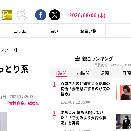
2026/08/06
(木)
コラム
占い
お買い物
トスクープ】
総合ランキング
最終更新：2026/08/06 19
っとり系
1時間
24時間
週間
月間
百恵さんの介護支える友和の
覚悟「妻を楽にするのが夫の
務め」
：2021/12/26 06:00
2020/01/22 06:00
『女性自身』編集部
堀ちえみ 妹も入院してい
た！「ちえみより大変な状
況」と実母
2019/04/23 00:00