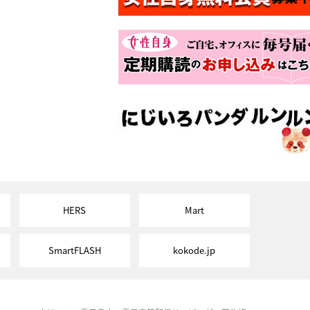
HERS
Mart
SmartFLASH
kokode.jp