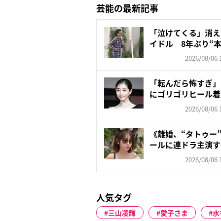
芸能の最新記事
「泣けてくる」消え
イドル 8年ぶり“本
2026/08/06 
「転んだら怖すぎ」
にゴリゴリヒール着
頑な...
2026/08/06 
《離婚、“タトゥー
ールに連ドラ主演す
朝...
2026/08/06 
人気タグ
三山凌輝
愛子さま
水