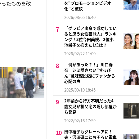
かったものを改
を“プロモーションビデオ
化”と波紋
2026/08/05 16:40
「グラビア出身で成功してい
ると思う女性芸能人」ランキ
ング！3位今田美桜、2位小
池栄子を抑えた1位は？
2026/02/22 11:00
「何かあった？！」川口春
奈 シミ隠さない“すっぴ
ん”意味深投稿にファンから
心配の声
2025/09/10 18:45
2年前から行方不明だった4
歳女児が祖父宅の隠し部屋か
ら発見
2022/02/16 17:59
田中裕子もグレーヘアに！
夫・沢田研二とおそろい電車