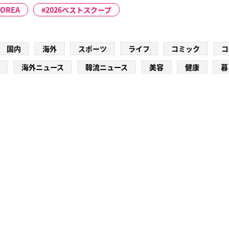
 KOREA
2026ベストスクープ
国内
海外
スポーツ
ライフ
コミック
コ
海外ニュース
韓流ニュース
美容
健康
暮