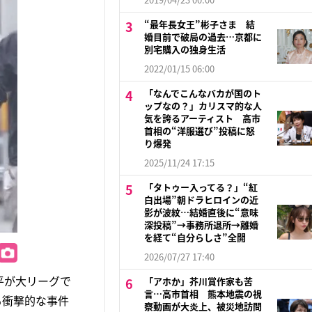
“最年長女王”彬子さま 結
婚目前で破局の過去…京都に
別宅購入の独身生活
2022/01/15 06:00
「なんでこんなバカが国のト
ップなの？」カリスマ的な人
気を誇るアーティスト 高市
首相の“洋服選び”投稿に怒
り爆発
2025/11/24 17:15
「タトゥー入ってる？」“紅
白出場”朝ドラヒロインの近
影が波紋…結婚直後に“意味
深投稿”→事務所退所→離婚
を経て“自分らしさ”全開
2026/07/27 17:40
平が大リーグで
「アホか」芥川賞作家も苦
言…高市首相 熊本地震の視
も衝撃的な事件
察動画が大炎上、被災地訪問