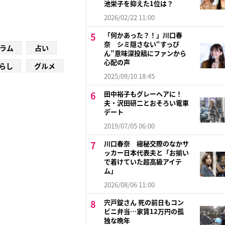
池栄子を抑えた1位は？
2026/02/22 11:00
「何かあった？！」川口春
奈 シミ隠さない“すっぴ
ラム
占い
ん”意味深投稿にファンから
心配の声
らし
グルメ
2025/09/10 18:45
田中裕子もグレーヘアに！
夫・沢田研二とおそろい電車
デート
2019/07/05 06:00
川口春奈 極秘交際のなかサ
ッカー日本代表夫と「お揃い
で着けていた超高級アイテ
ム」
2026/08/06 11:00
宍戸錠さん 死の前日もコン
ビニ弁当…家賃12万円の孤
独な晩年