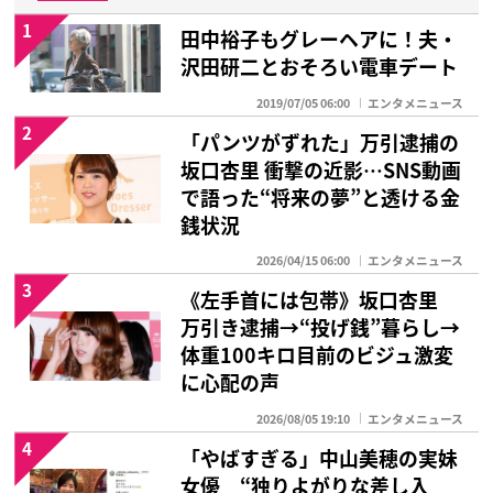
1
田中裕子もグレーヘアに！夫・
沢田研二とおそろい電車デート
2019/07/05 06:00
エンタメニュース
2
「パンツがずれた」万引逮捕の
坂口杏里 衝撃の近影…SNS動画
で語った“将来の夢”と透ける金
銭状況
2026/04/15 06:00
エンタメニュース
3
《左手首には包帯》坂口杏里
万引き逮捕→“投げ銭”暮らし→
体重100キロ目前のビジュ激変
に心配の声
2026/08/05 19:10
エンタメニュース
4
「やばすぎる」中山美穂の実妹
女優 “独りよがりな差し入