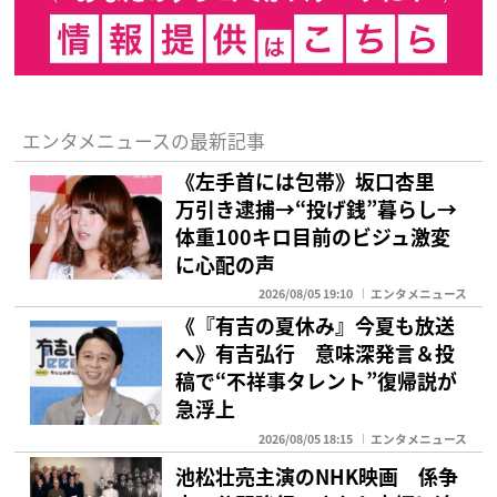
エンタメニュースの最新記事
《左手首には包帯》坂口杏里
万引き逮捕→“投げ銭”暮らし→
体重100キロ目前のビジュ激変
に心配の声
2026/08/05 19:10
エンタメニュース
《『有吉の夏休み』今夏も放送
へ》有吉弘行 意味深発言＆投
稿で“不祥事タレント”復帰説が
急浮上
2026/08/05 18:15
エンタメニュース
池松壮亮主演のNHK映画 係争