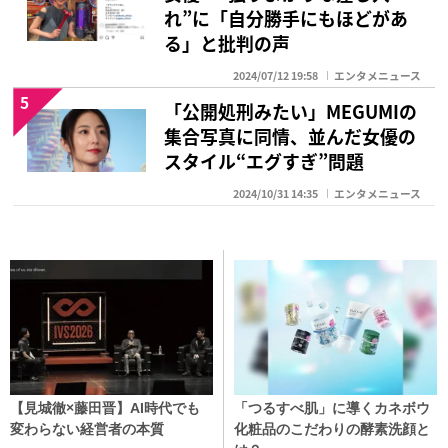
れ”に「自分勝手にもほどがあ
る」と批判の声
2024/07/12 19:58
エンタメニュース
5
「公開処刑みたい」MEGUMIの
集合写真に同情、並んだ女優の
スタイル“エグすぎ”問題
2024/10/31 14:35
エンタメニュース
【見城徹×藤田晋】AI時代でも
「つるすべ肌」に導くカネボウ
変わらない経営者の本質
化粧品のこだわりの酵素洗顔と