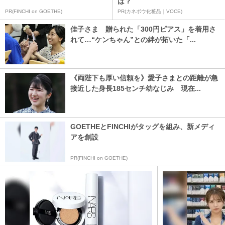
は？
PR(FINCHI on GOETHE)
PR(カネボウ化粧品｜VOCE)
佳子さま 贈られた「300円ピアス」を着用さ
れて…“ケンちゃん”との絆が拓いた「...
《両陛下も厚い信頼を》愛子さまとの距離が急
接近した身長185センチ幼なじみ 現在...
GOETHEとFINCHIがタッグを組み、新メディ
アを創設
PR(FINCHI on GOETHE)