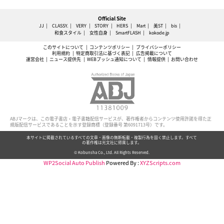
Official Site
JJ
CLASSY.
VERY
STORY
HERS
Mart
美ST
bis
和食スタイル
女性自身
SmartFLASH
kokode.jp
このサイトについて
コンテンツポリシー
プライバシーポリシー
利用規約
特定商取引法に基づく表記
広告掲載について
運営会社
ニュース提供先
WEBプッシュ通知について
情報提供
お問い合わせ
ABJマークは、この電子書店・電子書籍配信サービスが、著作権者からコンテンツ使用許諾を得た正
規版配信サービスであることを示す登録商標（登録番号 第6091713号）です。
本サイトに掲載されているすべての文章・画像の無断転載・複製行為を固く禁止します。すべて
の著作権は光文社に帰属します。
© Kobunsha Co., Ltd. All Rights Reserved.
WP2Social Auto Publish
Powered By :
XYZScripts.com