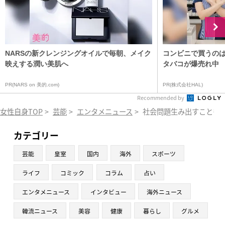
NARSの新クレンジングオイルで毎朝、メイク
コンビニで買うの
映えする潤い美肌へ
タバコが爆売れ中
PR(NARS on 美的.com)
PR(株式会社HAL)
Recommended by
女性自身TOP
>
芸能
>
エンタメニュース
>
社会問題生み出すことも…
カテゴリー
芸能
皇室
国内
海外
スポーツ
ライフ
コミック
コラム
占い
エンタメニュース
インタビュー
海外ニュース
韓流ニュース
美容
健康
暮らし
グルメ