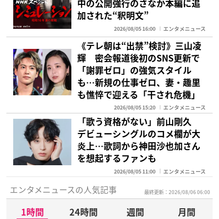
中の公開強行のさなか本編に追
加された“釈明文”
2026/08/05 16:00
エンタメニュース
《テレ朝は“出禁”検討》三山凌
輝 密会報道後初のSNS更新で
「謝罪ゼロ」の強気スタイル
も…新規の仕事ゼロ、妻・趣里
も憔悴で迎える「干され危機」
2026/08/05 15:20
エンタメニュース
「歌う資格がない」前山剛久
デビューシングルのコメ欄が大
炎上…歌詞から神田沙也加さん
を想起するファンも
2026/08/05 11:00
エンタメニュース
エンタメニュースの人気記事
最終更新：2026/08/06 06:00
1時間
24時間
週間
月間