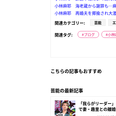
小林麻耶 海老蔵から謝罪も…麻
小林麻耶 再婚夫を揶揄され大
関連カテゴリー:
芸能
エ
関連タグ:
ブログ
小林
こちらの記事もおすすめ
芸能の最新記事
「我らがリーダー」
で妻・趣里との離婚
いの...