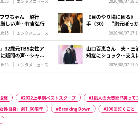
18:35
エンタメニュース
2026/08/07 18:2
フワちゃん 飛行
《目のやり場に困る》『
に厳しい声…有吉弘行
手（30） “胸元ぽっか
18:15
エンタメニュース
2026/08/07 17:1
32歳元TBS女性ア
山口百恵さん 夫・三
に疑問の声…シャ...
知症にショック…支え
ゼン...
16:45
エンタメニュース
2026/08/07 11:0
凌輝
2022上半期ベストスクープ
1億人の大質問!?笑って
女性自身」創刊60周年
Breaking Down
100回泣くこと