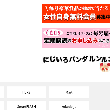
HERS
Mart
SmartFLASH
kokode.jp