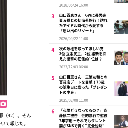
2018/05/24 16:00
山口百恵さん GWに長男夫
妻＆孫との初海外旅行！訪れ
たアイドル時代から愛する
「思い出のリゾート」
2026/05/22 11:00
次の政権を取ってほしい党
3位 立憲民主、2位 維新を抑
えた衝撃の圧倒的1位は？
2023/12/03 06:00
山口百恵さん 三浦友和との
百貨店デートを目撃！73歳
の誕生日に贈った「プレゼン
トの中身」
2025/02/08 11:00
「心境どうなってるの？」斉
耶（42）。そん
藤慎二被告 性的暴行で懲役
7年求刑…それでもタレント
ついて報じた。
妻がSNSで貫く“完全沈黙”