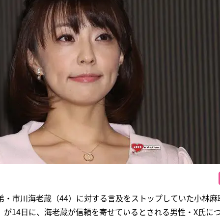
弟・市川海老蔵（44）に対する言及をストップしていた小林麻
ン」が14日に、海老蔵が信頼を寄せているとされる男性・X氏に