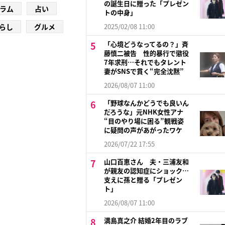
の誕生日に贈った「プレゼン
ラム
占い
トの中身」
らし
グルメ
2025/02/08 11:00
「心境どうなってるの？」斉
藤慎二被告 性的暴行で懲役
7年求刑…それでもタレント
妻がSNSで貫く“完全沈黙”
2026/08/07 11:00
「野球なんかどうでも良いん
だろうな」元NHK女性アナ
“目のやり場に困る”観戦姿
に疑問の声があがったワケ
2026/07/22 17:55
山口百恵さん 夫・三浦友和
が親友の認知症にショック…
支えに孫と贈る「プレゼン
ト」
2026/08/07 11:00
満島真之介 結婚2年目のラブ