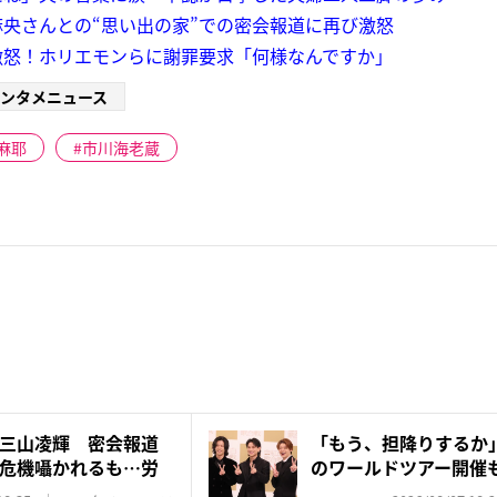
央さんとの“思い出の家”での密会報道に再び激怒
激怒！ホリエモンらに謝罪要求「何様なんですか」
ンタメニュース
麻耶
市川海老蔵
三山凌輝 密会報道
「もう、担降りするか」N
危機囁かれるも…労
のワールドツアー開催も