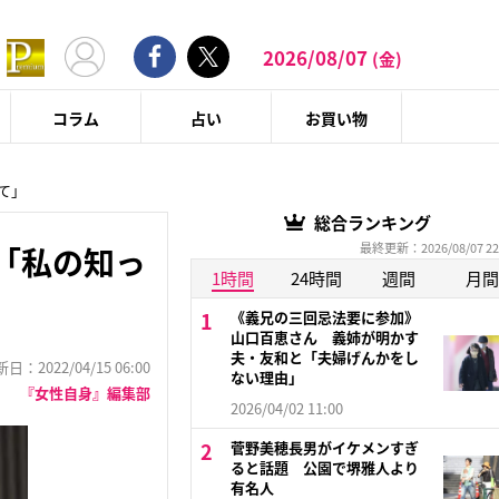
2026/08/07
(金)
コラム
占い
お買い物
て」
総合ランキング
最終更新：2026/08/07 22
「私の知っ
1時間
24時間
週間
月間
《義兄の三回忌法要に参加》
山口百恵さん 義姉が明かす
夫・友和と「夫婦げんかをし
：2022/04/15 06:00
ない理由」
『女性自身』編集部
2026/04/02 11:00
菅野美穂長男がイケメンすぎ
ると話題 公園で堺雅人より
有名人