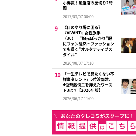
ホ浮気！風俗店の裏切り2時
間
2017/03/07 00:00
《目のやり場に困る》
『VIVANT』女性歌手
（30） “胸元ぽっかり”服
にファン騒然…ファッション
でも貫く“オルタナティブス
タイル”
2026/08/07 17:10
「一生テレビで見たくない不
祥事タレント」5位渡部建、
4位斉藤慎二を抑えたワース
ト3は？【2026年版】
2026/06/17 11:00