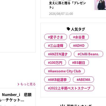
支えに孫と贈る「プレゼン
ト」
2026/08/07 11:00
人気タグ
愛子さま
水谷豊
三山凌輝
ADHD
ANZEN漫才
Chilli Beans.
100万円
BS朝日
Awesome City Club
AKB総選挙
ABEMA
もっと見る
2022上半期ベストスクープ
umber_i 悲願
…チケット...