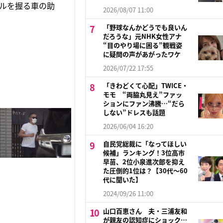
ルを握る車の助
2026/08/07 11:00
「野球なんかどうでも良いん
だろうな」元NHK女性アナ
“目のやり場に困る”観戦姿
に疑問の声があがったワケ
2026/07/22 17:55
「きわどくて心配」TWICE・
モモ “両脇丸見え”ファッ
ションにファン沸騰…“だら
しない”ドレスも話題
2026/06/04 16:20
自民党総裁に「なってほしい
候補」ランキング！3位高市
早苗、2位小泉進次郎を抑え
た圧倒的1位は？【30代〜60
代に聞いた】
2024/09/26 11:00
山口百恵さん 夫・三浦友和
が親友の認知症にショック…