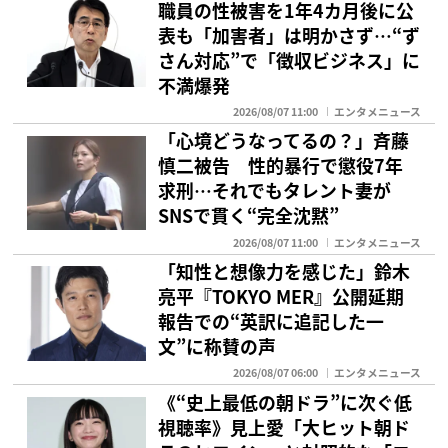
職員の性被害を1年4カ月後に公
表も「加害者」は明かさず…“ず
さん対応”で「徴収ビジネス」に
不満爆発
2026/08/07 11:00
エンタメニュース
「心境どうなってるの？」斉藤
慎二被告 性的暴行で懲役7年
求刑…それでもタレント妻が
SNSで貫く“完全沈黙”
2026/08/07 11:00
エンタメニュース
「知性と想像力を感じた」鈴木
亮平『TOKYO MER』公開延期
報告での“英訳に追記した一
文”に称賛の声
2026/08/07 06:00
エンタメニュース
《“史上最低の朝ドラ”に次ぐ低
視聴率》見上愛「大ヒット朝ド