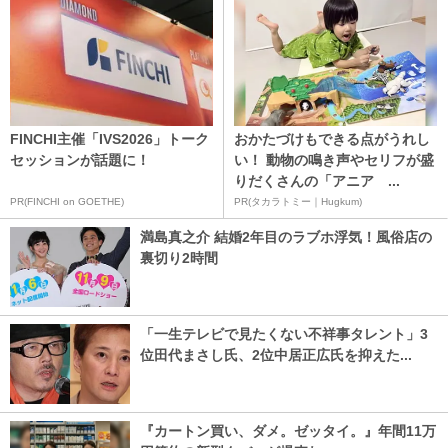
FINCHI主催「IVS2026」トーク
おかたづけもできる点がうれし
セッションが話題に！
い！ 動物の鳴き声やセリフが盛
りだくさんの「アニア ...
PR(FINCHI on GOETHE)
PR(タカラトミー｜Hugkum)
満島真之介 結婚2年目のラブホ浮気！風俗店の
裏切り2時間
「一生テレビで見たくない不祥事タレント」3
位田代まさし氏、2位中居正広氏を抑えた...
『カートン買い、ダメ。ゼッタイ。』年間11万