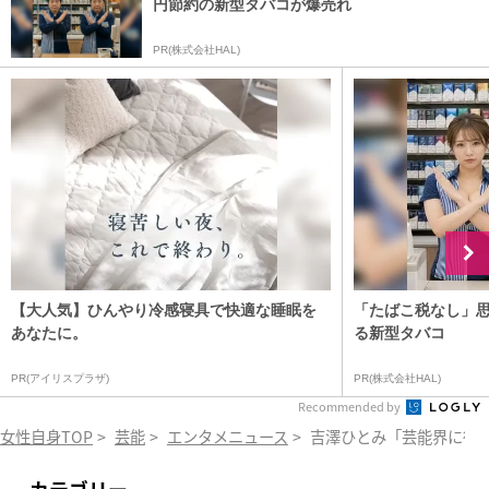
円節約の新型タバコが爆売れ
PR(株式会社HAL)
【大人気】ひんやり冷感寝具で快適な睡眠を
「たばこ税なし」
あなたに。
る新型タバコ
PR(アイリスプラザ)
PR(株式会社HAL)
Recommended by
女性自身TOP
>
芸能
>
エンタメニュース
>
吉澤ひとみ「芸能界に復帰
カテゴリー