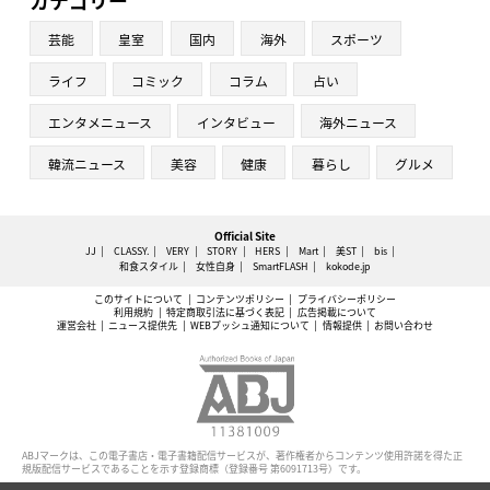
芸能
皇室
国内
海外
スポーツ
ライフ
コミック
コラム
占い
エンタメニュース
インタビュー
海外ニュース
韓流ニュース
美容
健康
暮らし
グルメ
Official Site
JJ
CLASSY.
VERY
STORY
HERS
Mart
美ST
bis
和食スタイル
女性自身
SmartFLASH
kokode.jp
このサイトについて
コンテンツポリシー
プライバシーポリシー
利用規約
特定商取引法に基づく表記
広告掲載について
運営会社
ニュース提供先
WEBプッシュ通知について
情報提供
お問い合わせ
ABJマークは、この電子書店・電子書籍配信サービスが、著作権者からコンテンツ使用許諾を得た正
規版配信サービスであることを示す登録商標（登録番号 第6091713号）です。