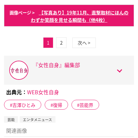
【写真あり】19年11月、直撃取材にほんの
画像ページ >
わずか笑顔を見せる瞬間も（他4枚）
1
2
次へ >
『女性自身』編集部
出典元：
WEB女性自身
吉澤ひとみ
復帰
芸能界
芸能
エンタメニュース
関連画像