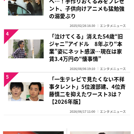
へ…！手作りおくるみをプレゼ
ント、子供向けアニメも猛勉強
の溺愛ぶり
2025/02/26 16:30
エンタメニュース
4
「泣けてくる」消えた54歳“旧
ジャニ”アイドル 8年ぶり“本
業”姿にネット感涙…現在は家
賃3.4万円の“懐事情”
2026/08/06 19:10
エンタメニュース
5
「一生テレビで見たくない不祥
事タレント」5位渡部建、4位斉
藤慎二を抑えたワースト3は？
【2026年版】
2026/06/17 11:00
エンタメニュース