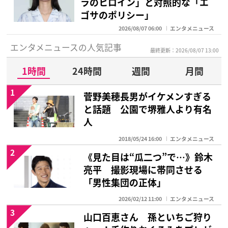
ラのヒロイン」と対照的な「エ
ゴサのポリシー」
2026/08/07 06:00
エンタメニュース
エンタメニュースの人気記事
最終更新：2026/08/07 13:00
1時間
24時間
週間
月間
1
菅野美穂長男がイケメンすぎる
と話題 公園で堺雅人より有名
人
2018/05/24 16:00
エンタメニュース
2
《見た目は“瓜二つ”で…》鈴木
亮平 撮影現場に帯同させる
「男性集団の正体」
2026/02/12 11:00
エンタメニュース
3
山口百恵さん 孫といちご狩り