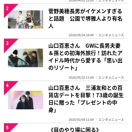
2026/04/02 11:00
エンタメニュース
2
菅野美穂長男がイケメンすぎる
と話題 公園で堺雅人より有名
人
2018/05/24 16:00
エンタメニュース
3
山口百恵さん GWに長男夫妻
＆孫との初海外旅行！訪れたア
イドル時代から愛する「思い出
のリゾート」
2026/05/22 11:00
エンタメニュース
4
山口百恵さん 三浦友和との百
貨店デートを目撃！73歳の誕生
日に贈った「プレゼントの中
身」
2025/02/08 11:00
エンタメニュース
5
《目のやり場に困る》