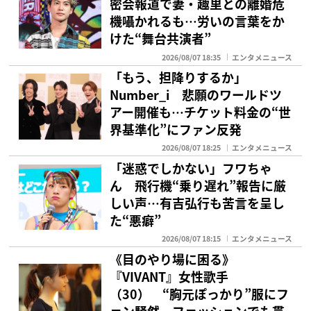
密会報道で妻・趣里との離婚危
機囁かれるも…労いの言葉をか
けた“舞台共演者”
2026/08/07 18:35
エンタメニュース
「もう、担降りするか」
Number_i 悲願のワールドツ
アー開催も…チケット料金の“世
界基準化”にファン反発
2026/08/07 18:25
エンタメニュース
「迷惑でしかない」フワちゃ
ん 飛行機“乗り遅れ”報告に厳
しい声…有吉弘行も苦言を呈し
た“悪癖”
2026/08/07 18:15
エンタメニュース
《目のやり場に困る》
『VIVANT』女性歌手
（30） “胸元ぽっかり”服にフ
ァン騒然…ファッションでも貫