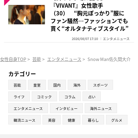
『VIVANT』女性歌手
（30） “胸元ぽっかり”服に
ファン騒然…ファッションでも
貫く“オルタナティブスタイル”
2026/08/07 17:10
エンタメニュース
女性自身TOP
>
芸能
>
エンタメニュース
>
Snow Man佐久間大介
カテゴリー
芸能
皇室
国内
海外
スポーツ
ライフ
コミック
コラム
占い
エンタメニュース
インタビュー
海外ニュース
韓流ニュース
美容
健康
暮らし
グルメ