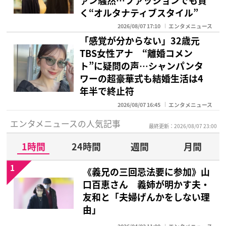
く“オルタナティブスタイル”
2026/08/07 17:10
エンタメニュース
「感覚が分からない」32歳元
TBS女性アナ “離婚コメン
ト”に疑問の声…シャンパンタ
ワーの超豪華式も結婚生活は4
年半で終止符
2026/08/07 16:45
エンタメニュース
エンタメニュースの人気記事
最終更新：2026/08/07 23:00
1時間
24時間
週間
月間
1
《義兄の三回忌法要に参加》山
口百恵さん 義姉が明かす夫・
友和と「夫婦げんかをしない理
由」