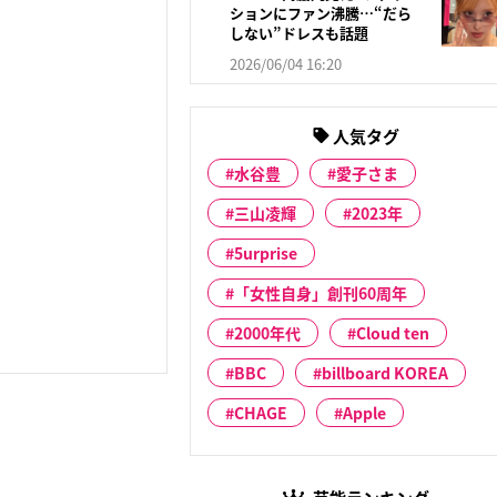
ションにファン沸騰…“だら
しない”ドレスも話題
2026/06/04 16:20
人気タグ
水谷豊
愛子さま
三山凌輝
2023年
5urprise
「女性自身」創刊60周年
2000年代
Cloud ten
BBC
billboard KOREA
CHAGE
Apple