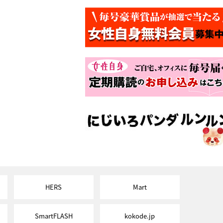
HERS
Mart
SmartFLASH
kokode.jp