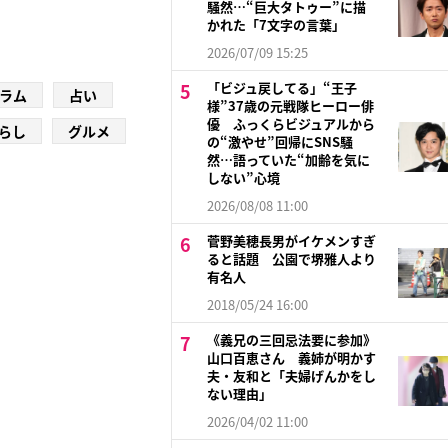
騒然…“巨大タトゥー”に描
かれた「7文字の言葉」
2026/07/09 15:25
「ビジュ戻してる」“王子
ラム
占い
様”37歳の元戦隊ヒーロー俳
優 ふっくらビジュアルから
らし
グルメ
の“激やせ”回帰にSNS騒
然…語っていた“加齢を気に
しない”心境
2026/08/08 11:00
菅野美穂長男がイケメンすぎ
ると話題 公園で堺雅人より
有名人
2018/05/24 16:00
《義兄の三回忌法要に参加》
山口百恵さん 義姉が明かす
夫・友和と「夫婦げんかをし
ない理由」
2026/04/02 11:00