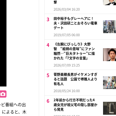
撃
2026/03/04 16:20
田中裕子もグレーヘアに！
夫・沢田研二とおそろい電車
デート
2019/07/05 06:00
《左腕にびっしり》大野
智 “絵柄の意味”にファン
騒然…“巨大タトゥー”に描
かれた「7文字の言葉」
2026/07/09 15:25
菅野美穂長男がイケメンすぎ
ると話題 公園で堺雅人より
有名人
2018/05/24 16:00
2年前から行方不明だった4
レビ番組への出
歳女児が祖父宅の隠し部屋か
ら発見
」によると、木