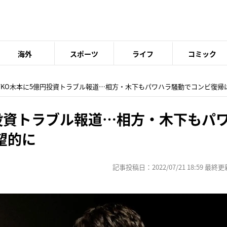
海外
スポーツ
ライフ
コミック
 TKO木本に5億円投資トラブル報道…相方・木下もパワハラ騒動でコンビ復帰
円投資トラブル報道…相方・木下もパ
望的に
記事投稿日：2022/07/21 18:59 最終更新日