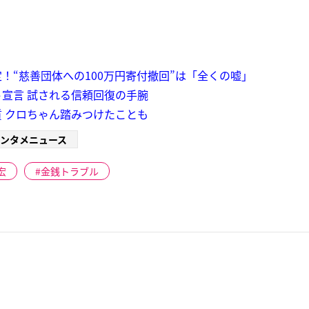
！“慈善団体への100万円寄付撤回”は「全くの嘘」
ト宣言 試される信頼回復の手腕
質 クロちゃん踏みつけたことも
ンタメニュース
宏
金銭トラブル