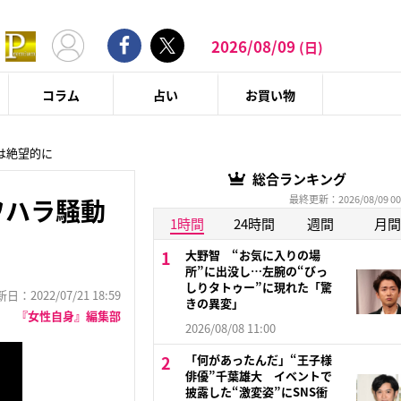
2026/08/09
(日)
コラム
占い
お買い物
は絶望的に
総合ランキング
最終更新：2026/08/09 00
ワハラ騒動
1時間
24時間
週間
月間
大野智 “お気に入りの場
所”に出没し…左腕の“びっ
しりタトゥー”に現れた「驚
：2022/07/21 18:59
きの異変」
『女性自身』編集部
2026/08/08 11:00
「何があったんだ」“王子様
俳優”千葉雄大 イベントで
披露した“激変姿”にSNS衝