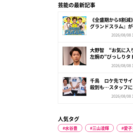
芸能の最新記事
《全盛期から8割減》
グランドスラム』が視聴
2026/08/08 
大野智 “お気に入
左腕の“びっしりタ
「驚...
2026/08/08 
千鳥 ロケ先でサイ
殺到も…スタッフに
す...
2026/08/08 
人気タグ
水谷豊
三山凌輝
愛子