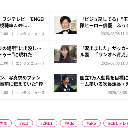
フジテレビ 『ENGEI
「ビジュ戻してる」“王
率2.8％...
隊ヒーロー俳優 ふっく
11:00
エンタメニュース
2026/08/08 11:0
りの場所”に出没し…
「涙出ました」サッカ
トゥー”に現れた
ル妻 「ワンオペ育児
夫・...
11:00
エンタメニュース
2026/08/08 11:0
ン、写真求めファン
国立7万人動員を目標
事前に伝えていた“粋
ーム率いる次長課長・
井...
11:00
エンタメニュース
2026/08/08 
さま
911
2NE1
Ado
akb
CBCテレ