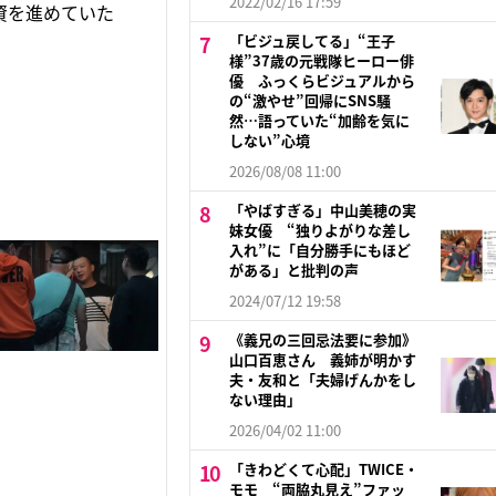
2022/02/16 17:59
資を進めていた
「ビジュ戻してる」“王子
様”37歳の元戦隊ヒーロー俳
優 ふっくらビジュアルから
の“激やせ”回帰にSNS騒
然…語っていた“加齢を気に
しない”心境
2026/08/08 11:00
「やばすぎる」中山美穂の実
妹女優 “独りよがりな差し
入れ”に「自分勝手にもほど
がある」と批判の声
2024/07/12 19:58
《義兄の三回忌法要に参加》
山口百恵さん 義姉が明かす
夫・友和と「夫婦げんかをし
ない理由」
2026/04/02 11:00
「きわどくて心配」TWICE・
モモ “両脇丸見え”ファッ