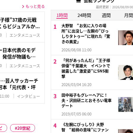
芸能ランキング
もっと見る
最終更新：2026/08/09 00
1時間
24時間
週間
月間
子様”37歳の元戦
らビジュアルか...
大野智 “お気に入りの場
所”に出没し…左腕の“びっ
0
エンタメニュース
しりタトゥー”に現れた「驚
きの異変」
ー日本代表のモデ
2026/08/08 11:00
」発信が物議も…
「何があったんだ」“王子様
0
エンタメニュース
俳優”千葉雄大 イベントで
披露した“激変姿”にSNS衝
撃
に…芸人サッカーチ
2026/03/04 16:20
河本「元代表・坪
田中裕子もグレーヘアに！
11:00
インタビュー
夫・沢田研二とおそろい電車
デート
2019/07/05 06:00
《左腕にびっしり》大野
ビ
20世紀
智 “絵柄の意味”にファン