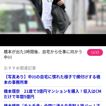
橋本が出た1時間後、自宅から仕事に向かう
11/15
中川
おすすめ関連記事
【写真あり】中川の自宅に慣れた様子で横付けする橋
本の事務所車
橋本環奈 21歳で3億円マンションを購入！収入はCM
だけで年間5億円
橋本環奈『千と千尋』合間に通う会員制人狼バー！正