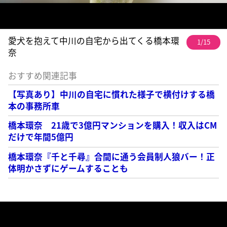
愛犬を抱えて中川の自宅から出てくる橋本環
1/15
奈
おすすめ関連記事
【写真あり】中川の自宅に慣れた様子で横付けする橋
本の事務所車
橋本環奈 21歳で3億円マンションを購入！収入はCM
だけで年間5億円
橋本環奈『千と千尋』合間に通う会員制人狼バー！正
体明かさずにゲームすることも