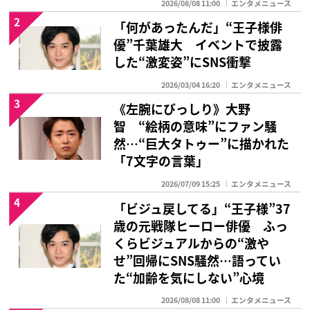
2026/08/08 11:00
エンタメニュース
2
「何があったんだ」“王子様俳
優”千葉雄大 イベントで披露
した“激変姿”にSNS衝撃
2026/03/04 16:20
エンタメニュース
3
《左腕にびっしり》大野
智 “絵柄の意味”にファン騒
然…“巨大タトゥー”に描かれた
「7文字の言葉」
2026/07/09 15:25
エンタメニュース
4
「ビジュ戻してる」“王子様”37
歳の元戦隊ヒーロー俳優 ふっ
くらビジュアルからの“激や
せ”回帰にSNS騒然…語ってい
た“加齢を気にしない”心境
2026/08/08 11:00
エンタメニュース