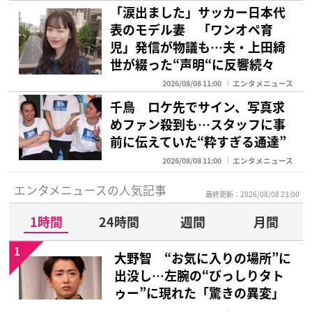
「涙出ました」サッカー日本代
表のモデル妻 「ワンオペ育
児」発信が物議も…夫・上田綺
世が綴った“声明“に反響続々
2026/08/08 11:00
エンタメニュース
千鳥 ロケ先でサイン、写真求
めファン殺到も…スタッフに事
前に伝えていた“粋すぎる通達”
2026/08/08 11:00
エンタメニュース
エンタメニュースの人気記事
最終更新：2026/08/08 23:00
1時間
24時間
週間
月間
1
大野智 “お気に入りの場所”に
出没し…左腕の“びっしりタト
ゥー”に現れた「驚きの異変」