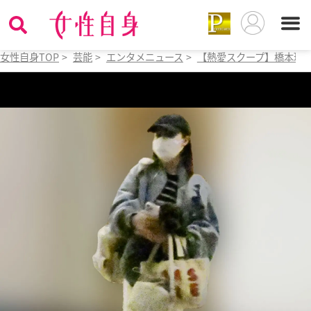
女性自身TOP
>
芸能
>
エンタメニュース
>
【熱愛スクープ】橋本環