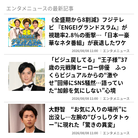
エンタメニュースの最新記事
《全盛期から8割減》フジテレ
ビ 『ENGEIグランドスラム』が
視聴率2.8％の衝撃…「日本一豪
華なネタ番組」が衰退したワケ
2026/08/08 11:00
エンタメニュース
「ビジュ戻してる」“王子様”37
歳の元戦隊ヒーロー俳優 ふっ
くらビジュアルからの“激や
せ”回帰にSNS騒然…語ってい
た“加齢を気にしない”心境
2026/08/08 11:00
エンタメニュース
大野智 “お気に入りの場所”に
出没し…左腕の“びっしりタトゥ
ー”に現れた「驚きの異変」
2026/08/08 11:00
エンタメニュース