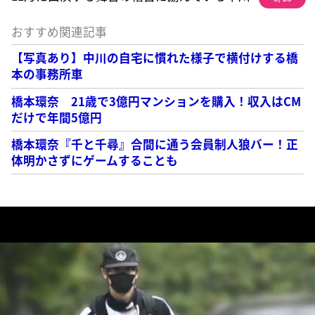
おすすめ関連記事
【写真あり】中川の自宅に慣れた様子で横付けする橋
本の事務所車
橋本環奈 21歳で3億円マンションを購入！収入はCM
だけで年間5億円
橋本環奈『千と千尋』合間に通う会員制人狼バー！正
体明かさずにゲームすることも