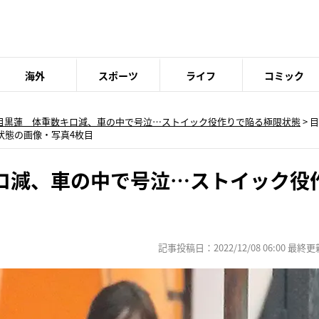
海外
スポーツ
ライフ
コミック
目黒蓮 体重数キロ減、車の中で号泣…ストイック役作りで陥る極限状態
>
目
状態の画像・写真4枚目
ロ減、車の中で号泣…ストイック役
記事投稿日：2022/12/08 06:00 最終更新日