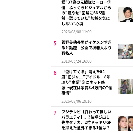
様”37歳の元戦隊ヒーロー俳
優 ふっくらビジュアルから
の“激やせ”回帰にSNS騒
然…語っていた“加齢を気に
しない”心境
2026/08/08 11:00
菅野美穂長男がイケメンすぎ
ると話題 公園で堺雅人より
有名人
2018/05/24 16:00
「泣けてくる」消えた54
歳“旧ジャニ”アイドル 8年
ぶり“本業”姿にネット感
涙…現在は家賃3.4万円の“懐
事情”
2026/08/06 19:10
フジテレビ【終わってほしい
バラエティ】、3位呼び出し
先生タナカ、2位ドッキリGP
を抑えた意外すぎる1位は？