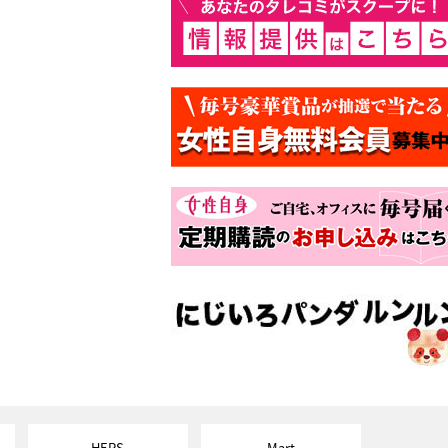
HERS
Mart