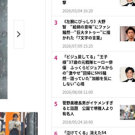
撃
2026/03/04 16:20
《左腕にびっしり》大野
智 “絵柄の意味”にファン
騒然…“巨大タトゥー”に描
かれた「7文字の言葉」
2026/07/09 15:25
「ビジュ戻してる」“王子
様”37歳の元戦隊ヒーロー俳
優 ふっくらビジュアルから
の“激やせ”回帰にSNS騒
然…語っていた“加齢を気に
しない”心境
2026/08/08 11:00
菅野美穂長男がイケメンすぎ
ると話題 公園で堺雅人より
有名人
2018/05/24 16:00
「泣けてくる」消えた54