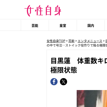
芸能
皇室
国内
女性自身TOP
>
芸能
>
エンタメニュース
>
の中で号泣…ストイック役作りで陥る極限
目黒蓮 体重数キ
極限状態