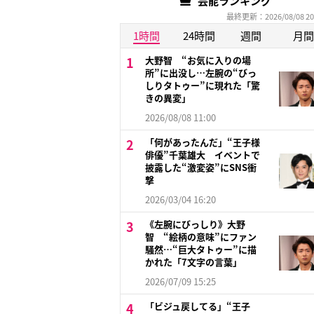
芸能ランキング
最終更新：2026/08/08 20
1時間
24時間
週間
月間
大野智 “お気に入りの場
所”に出没し…左腕の“びっ
しりタトゥー”に現れた「驚
きの異変」
2026/08/08 11:00
「何があったんだ」“王子様
俳優”千葉雄大 イベントで
披露した“激変姿”にSNS衝
撃
2026/03/04 16:20
《左腕にびっしり》大野
智 “絵柄の意味”にファン
騒然…“巨大タトゥー”に描
かれた「7文字の言葉」
2026/07/09 15:25
「ビジュ戻してる」“王子