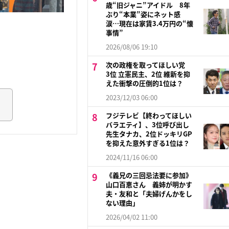
歳“旧ジャニ”アイドル 8年
ぶり“本業”姿にネット感
涙…現在は家賃3.4万円の“懐
事情”
2026/08/06 19:10
次の政権を取ってほしい党
3位 立憲民主、2位 維新を抑
えた衝撃の圧倒的1位は？
2023/12/03 06:00
フジテレビ【終わってほしい
バラエティ】、3位呼び出し
先生タナカ、2位ドッキリGP
を抑えた意外すぎる1位は？
2024/11/16 06:00
《義兄の三回忌法要に参加》
山口百恵さん 義姉が明かす
夫・友和と「夫婦げんかをし
ない理由」
2026/04/02 11:00