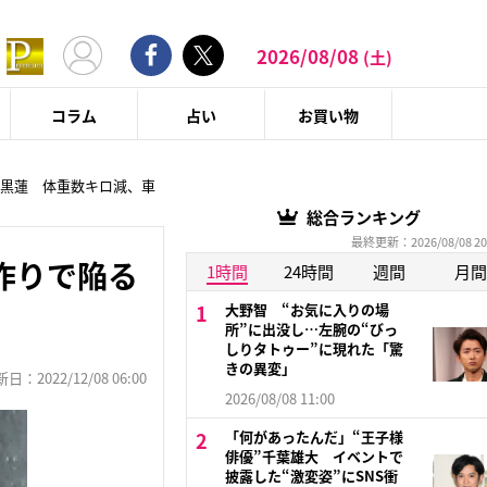
2026/08/08
(土)
コラム
占い
お買い物
黒蓮 体重数キロ減、車
総合ランキング
最終更新：2026/08/08 20
作りで陥る
1時間
24時間
週間
月間
大野智 “お気に入りの場
所”に出没し…左腕の“びっ
しりタトゥー”に現れた「驚
きの異変」
：2022/12/08 06:00
2026/08/08 11:00
「何があったんだ」“王子様
俳優”千葉雄大 イベントで
披露した“激変姿”にSNS衝