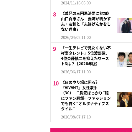
2024/11/16 06:00
《義兄の三回忌法要に参加》
山口百恵さん 義姉が明かす
夫・友和と「夫婦げんかをし
ない理由」
2026/04/02 11:00
「一生テレビで見たくない不
祥事タレント」5位渡部建、
4位斉藤慎二を抑えたワース
ト3は？【2026年版】
2026/06/17 11:00
《目のやり場に困る》
『VIVANT』女性歌手
（30） “胸元ぽっかり”服
にファン騒然…ファッション
でも貫く“オルタナティブス
タイル”
2026/08/07 17:10