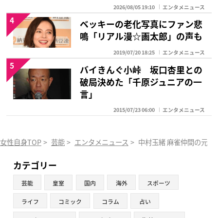
2026/08/05 19:10
エンタメニュース
4
ベッキーの老化写真にファン悲
鳴「リアル漫☆画太郎」の声も
2019/07/20 18:25
エンタメニュース
5
バイきんぐ小峠 坂口杏里との
破局決めた「千原ジュニアの一
言」
2015/07/23 06:00
エンタメニュース
女性自身TOP
>
芸能
>
エンタメニュース
>
中村玉緒 麻雀仲間の元運
カテゴリー
芸能
皇室
国内
海外
スポーツ
ライフ
コミック
コラム
占い