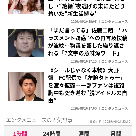
し→“絶縁”夜逃げの末にたどり
着いた“新生活拠点”
2026/08/10 18:05
エンタメニュース
「まだ言ってる」佐藤二朗 “ハ
ラスメント疑惑“への再言及投稿
が波紋…物議を醸した繰り返さ
れる「7文字の意味深ワード」
2026/08/10 17:15
エンタメニュース
《シールじゃなく本物》大野
智 FC配信で「左腕タトゥー」
を堂々披露…一部ファンは複雑
胸中も突き進む“脱アイドルの自
由”
2026/08/10 17:00
エンタメニュース
エンタメニュースの人気記事
最終更新：2026/08/10 23:00
1時間
24時間
週間
月間