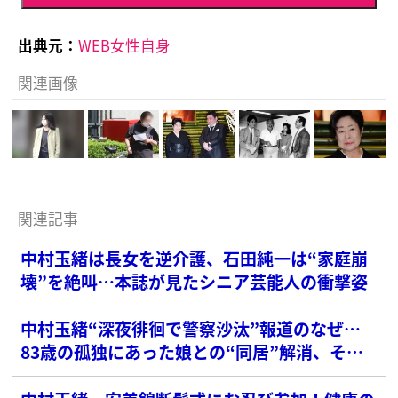
出典元：
WEB女性自身
関連画像
関連記事
中村玉緒は長女を逆介護、石田純一は“家庭崩
壊”を絶叫…本誌が見たシニア芸能人の衝撃姿
中村玉緒“深夜徘徊で警察沙汰”報道のなぜ…
83歳の孤独にあった娘との“同居”解消、その
顛末