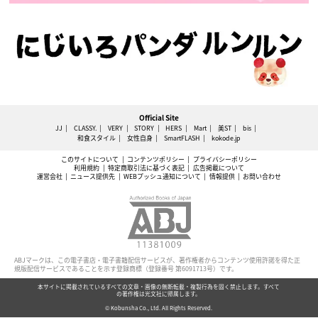
Official Site
JJ
CLASSY.
VERY
STORY
HERS
Mart
美ST
bis
和食スタイル
女性自身
SmartFLASH
kokode.jp
このサイトについて
コンテンツポリシー
プライバシーポリシー
利用規約
特定商取引法に基づく表記
広告掲載について
運営会社
ニュース提供先
WEBプッシュ通知について
情報提供
お問い合わせ
ABJマークは、この電子書店・電子書籍配信サービスが、著作権者からコンテンツ使用許諾を得た正
規版配信サービスであることを示す登録商標（登録番号 第6091713号）です。
本サイトに掲載されているすべての文章・画像の無断転載・複製行為を固く禁止します。すべて
の著作権は光文社に帰属します。
© Kobunsha Co., Ltd. All Rights Reserved.