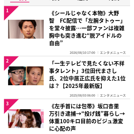
1
《シールじゃなく本物》大野
智 FC配信で「左腕タトゥー」
を堂々披露…一部ファンは複雑
胸中も突き進む“脱アイドルの
自由”
2026/08/10 17:00
エンタメニュース
2
「一生テレビで見たくない不祥
事タレント」3位田代まさし
氏、2位中居正広氏を抑えた1位
は？【2025年最新版】
2025/08/03 06:00
エンタメニュース
3
《左手首には包帯》坂口杏里
万引き逮捕→“投げ銭”暮らし→
体重100キロ目前のビジュ激変
に心配の声