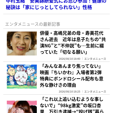
中村玉緒 安美錦断髪式にお忍び参加！健康の
秘訣は「家にじっとしてられない」性格
エンタメニュースの最新記事
俳優・高嶋兄弟の母・寿美花代
さん逝去 近年は息子たちの“共
演NG”と“不仲説”も…生前に綴
っていた「切なる願い」
2026/08/10 18:40
エンタメニュース
「みんなあんまり焦ってない」
映画『ちいかわ』入場者第2弾
特典にボンドロシール配布も意
外な静けさの理由
2026/08/10 18:25
エンタメニュース
「これ以上追い込むような事し
ないで」“98kg激変”の坂口杏
里 万引き逮捕→“投げ銭”暮ら