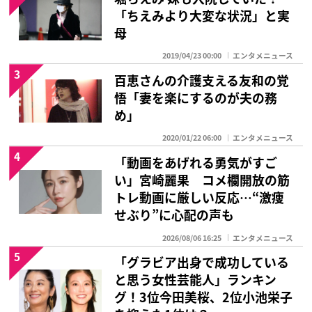
「ちえみより大変な状況」と実
母
2019/04/23 00:00
エンタメニュース
3
百恵さんの介護支える友和の覚
悟「妻を楽にするのが夫の務
め」
2020/01/22 06:00
エンタメニュース
4
「動画をあげれる勇気がすご
い」宮崎麗果 コメ欄開放の筋
トレ動画に厳しい反応…“激痩
せぶり”に心配の声も
2026/08/06 16:25
エンタメニュース
5
「グラビア出身で成功している
と思う女性芸能人」ランキン
グ！3位今田美桜、2位小池栄子