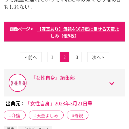
もしれない。
【写真あり】母親を送迎車に乗せる天童よ
画像ページ >
しみ（他5枚）
1
2
3
< 前へ
次へ >
『女性自身』編集部
出典元：
「女性自身」2023年3月21日号
介護
天童よしみ
母親
芸能
エンタメニュース