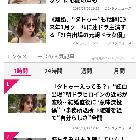
2026/08/06 16:25
エンタメニュース
《離婚、“タトゥー”も話題に》
来年1月クールに連ドラ主演す
る「紅白出場の元朝ドラ女優」
2026/08/06 16:00
エンタメニュース
エンタメニュースの人気記事
最終更新：2026/08/06 20:00
1時間
24時間
週間
月間
1
「タトゥー入ってる？」“紅白
出場”朝ドラヒロインの近影が
波紋…結婚直後に“意味深投
稿”→事務所退所→離婚を経
て“自分らしさ”全開
2026/07/27 17:40
エンタメニュース
2
堀ちえみ 妹も入院していた！