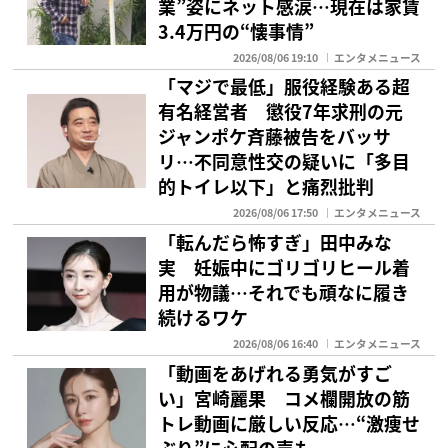
業”姿にネット感涙…現在は家賃
3.4万円の“懐事情”
2026/08/06 19:10
エンタメニュース
「マジで最低」服役経験ある超
有名経営者 懲役7年求刑の元
ジャンポケ斉藤被告をバッサ
リ…不同意性交の疑いに「多目
的トイレ以下」と痛烈批判
2026/08/06 17:50
エンタメニュース
「転んだら怖すぎ」田中みな
実 妊娠中にゴリゴリヒール着
用が物議…それでも頑なに履き
続けるワケ
2026/08/06 16:40
エンタメニュース
「動画をあげれる勇気がすご
い」宮崎麗果 コメ欄開放の筋
トレ動画に厳しい反応…“激痩せ
ぶり”に心配の声も