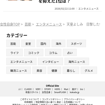
を抑えた1位は？
2026/02/22 11:00
エンタメニュース
女性自身TOP
>
芸能
>
エンタメニュース
>
天童よしみ 目撃した90
カテゴリー
芸能
皇室
国内
海外
スポーツ
ライフ
コミック
コラム
占い
エンタメニュース
インタビュー
海外ニュース
韓流ニュース
美容
健康
暮らし
グルメ
Official Site
JJ
CLASSY.
VERY
STORY
HERS
Mart
美ST
bis
和食スタイル
女性自身
SmartFLASH
kokode.jp
このサイトについて
コンテンツポリシー
プライバシーポリシー
利用規約
特定商取引法に基づく表記
広告掲載について
運営会社
ニュース提供先
WEBプッシュ通知について
情報提供
お問い合わせ