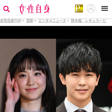
女性自身TOP
>
芸能
>
エンタメニュース
>
鈴木福 レギュラーと授業