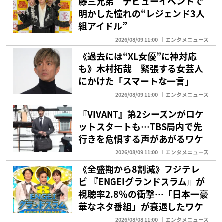
藤三兄弟 デビューイベントで
明かした憧れの“レジェンド3人
組アイドル”
2026/08/09 11:00
エンタメニュース
《過去には“XL女優”に神対応
も》木村拓哉 緊張する女芸人
にかけた「スマートな一言」
2026/08/09 11:00
エンタメニュース
『VIVANT』第2シーズンがロケ
ットスタートも…TBS局内で先
行きを危惧する声があがるワケ
2026/08/09 11:00
エンタメニュース
《全盛期から8割減》フジテレ
ビ 『ENGEIグランドスラム』が
視聴率2.8％の衝撃…「日本一豪
華なネタ番組」が衰退したワケ
2026/08/08 11:00
エンタメニュース