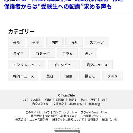
保護者からは“受験生への配慮”求める声も
カテゴリー
芸能
皇室
国内
海外
スポーツ
ライフ
コミック
コラム
占い
エンタメニュース
インタビュー
海外ニュース
韓流ニュース
美容
健康
暮らし
グルメ
Official Site
JJ
CLASSY.
VERY
STORY
HERS
Mart
美ST
bis
和食スタイル
女性自身
SmartFLASH
kokode.jp
このサイトについて
コンテンツポリシー
プライバシーポリシー
利用規約
特定商取引法に基づく表記
広告掲載について
運営会社
ニュース提供先
WEBプッシュ通知について
情報提供
お問い合わせ