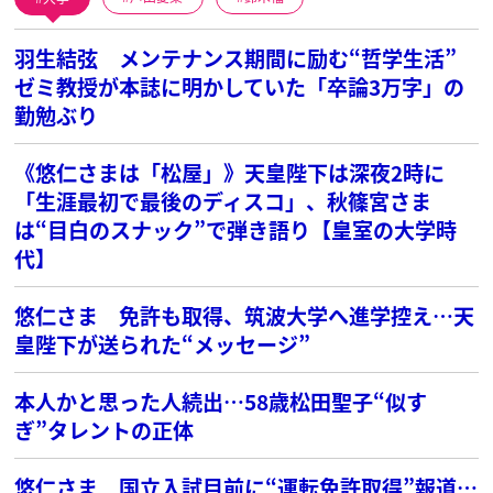
羽生結弦 メンテナンス期間に励む“哲学生活”
ゼミ教授が本誌に明かしていた「卒論3万字」の
勤勉ぶり
《悠仁さまは「松屋」》天皇陛下は深夜2時に
「生涯最初で最後のディスコ」、秋篠宮さま
は“目白のスナック”で弾き語り【皇室の大学時
代】
悠仁さま 免許も取得、筑波大学へ進学控え…天
皇陛下が送られた“メッセージ”
本人かと思った人続出…58歳松田聖子“似す
ぎ”タレントの正体
悠仁さま 国立入試目前に“運転免許取得”報道…