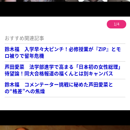
1/4
おすすめ関連記事
鈴木福 入学早々大ピンチ！必修授業が『ZIP』とモ
ロ被りで留年危機
芦田愛菜 法学部進学で高まる「日本初の女性総理」
待望論！同大合格報道の福くんとは別キャンパス
鈴木福 コメンテーター挑戦に秘めた芦田愛菜と
の“格差”への焦燥