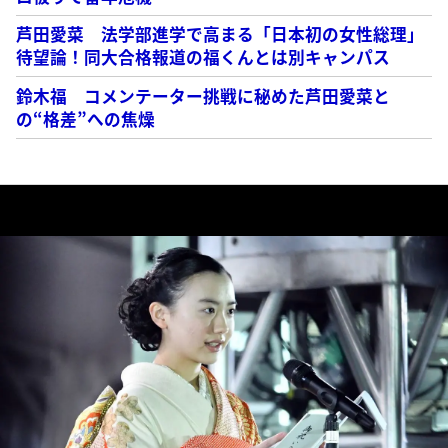
芦田愛菜 法学部進学で高まる「日本初の女性総理」
待望論！同大合格報道の福くんとは別キャンパス
鈴木福 コメンテーター挑戦に秘めた芦田愛菜と
の“格差”への焦燥