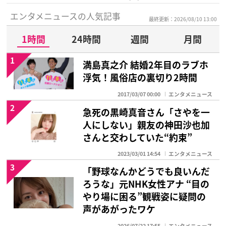
エンタメニュースの人気記事
最終更新：2026/08/10 13:00
1時間
24時間
週間
月間
1
満島真之介 結婚2年目のラブホ
浮気！風俗店の裏切り2時間
2017/03/07 00:00
エンタメニュース
2
急死の黒崎真音さん「さやを一
人にしない」親友の神田沙也加
さんと交わしていた“約束”
2023/03/01 14:54
エンタメニュース
3
「野球なんかどうでも良いんだ
ろうな」元NHK女性アナ “目の
やり場に困る”観戦姿に疑問の
声があがったワケ
2026/07/22 17:55
エンタメニュース