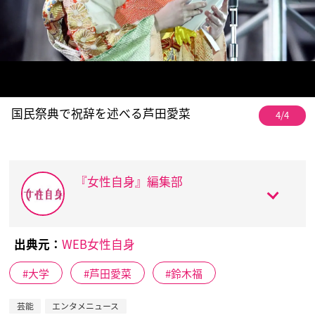
国民祭典で祝辞を述べる芦田愛菜
4/4
『女性自身』編集部
出典元：
WEB女性自身
大学
芦田愛菜
鈴木福
芸能
エンタメニュース