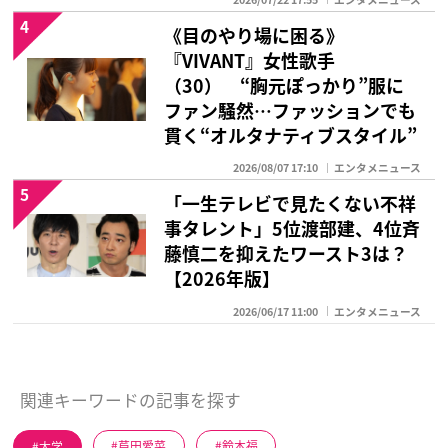
4
《目のやり場に困る》
『VIVANT』女性歌手
（30） “胸元ぽっかり”服に
ファン騒然…ファッションでも
貫く“オルタナティブスタイル”
2026/08/07 17:10
エンタメニュース
5
「一生テレビで見たくない不祥
事タレント」5位渡部建、4位斉
藤慎二を抑えたワースト3は？
【2026年版】
2026/06/17 11:00
エンタメニュース
関連キーワードの記事を探す
大学
芦田愛菜
鈴木福