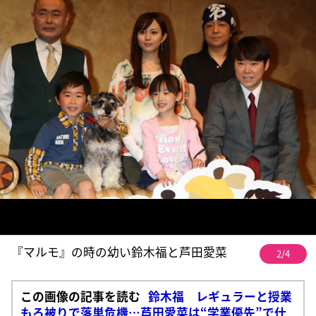
『マルモ』の時の幼い鈴木福と芦田愛菜
2/4
この画像の記事を読む
鈴木福 レギュラーと授業
もろ被りで落単危機…芦田愛菜は“学業優先”で仕