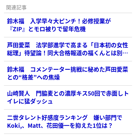
関連記事
鈴木福 入学早々大ピンチ！必修授業が
『ZIP』とモロ被りで留年危機
芦田愛菜 法学部進学で高まる「日本初の女性
総理」待望論！同大合格報道の福くんとは別キ
ャンパス
鈴木福 コメンテーター挑戦に秘めた芦田愛菜
との“格差”への焦燥
山崎賢人 門脇麦との濃厚キス50回で赤面しト
イレに猛ダッシュ
二世タレント好感度ランキング 嫌い部門で
Koki,、Matt、花田優一を抑えた1位は？