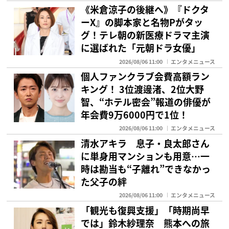
《米倉涼子の後継へ》『ドクタ
ーX』の脚本家と名物Pがタッ
グ！テレ朝の新医療ドラマ主演
に選ばれた「元朝ドラ女優」
2026/08/06 11:00
エンタメニュース
個人ファンクラブ会費高額ラン
キング！ 3位渡邊渚、2位大野
智、“ホテル密会”報道の俳優が
年会費9万6000円で1位！
2026/08/06 11:00
エンタメニュース
清水アキラ 息子・良太郎さん
に単身用マンションも用意…一
時は勘当も“子離れ”できなかっ
た父子の絆
2026/08/06 11:00
エンタメニュース
「観光も復興支援」「時期尚早
では」鈴木紗理奈 熊本への旅