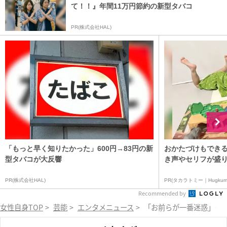
て！！』年間11万円節約の新型タバコ
PR(株式会社HAL)
「もっと早く知りたかった」600円→83円の新
おかたづけもできる
型タバコが大反響
き声やセリフが盛り
PR(株式会社HAL)
PR(タカラトミー｜Hugkum
Recommended by
女性自身TOP
>
芸能
>
エンタメニュース
>
「お前らが一番迷惑」ゆた