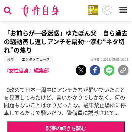
「お前らが一番迷惑」ゆたぼん父 自ら過去
の騒動蒸し返しアンチを扇動…滲む“ネタ切
れ”の焦り
芸能
エンタメニュース
投稿日：2023/05/03 16:05
『女性自身』編集部
《改めて日本一周中にアンチたちが騒いでいたこと
を見直してみたけど、言いがかりでしかなく、何の
問題もないことばかりだったな。駐車禁止場所に停
車してるだけで騒いだり、警備員に誘導されて...
記事の続きを読む