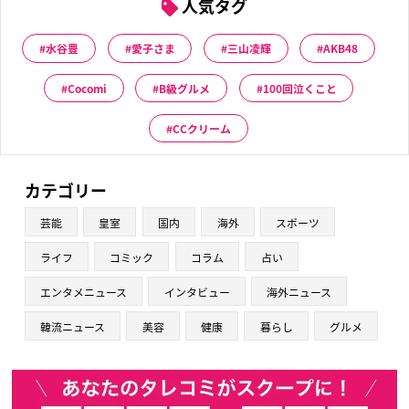
人気タグ
水谷豊
愛子さま
三山凌輝
AKB48
Cocomi
B級グルメ
100回泣くこと
CCクリーム
カテゴリー
芸能
皇室
国内
海外
スポーツ
ライフ
コミック
コラム
占い
エンタメニュース
インタビュー
海外ニュース
韓流ニュース
美容
健康
暮らし
グルメ