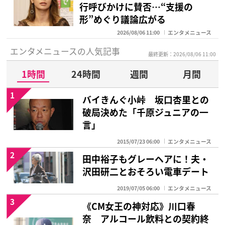
行呼びかけに賛否…“支援の
形”めぐり議論広がる
2026/08/06 11:00
エンタメニュース
エンタメニュースの人気記事
最終更新：2026/08/06 11:00
1時間
24時間
週間
月間
1
バイきんぐ小峠 坂口杏里との
破局決めた「千原ジュニアの一
言」
2015/07/23 06:00
エンタメニュース
2
田中裕子もグレーヘアに！夫・
沢田研二とおそろい電車デート
2019/07/05 06:00
エンタメニュース
3
《CM女王の神対応》川口春
奈 アルコール飲料との契約終