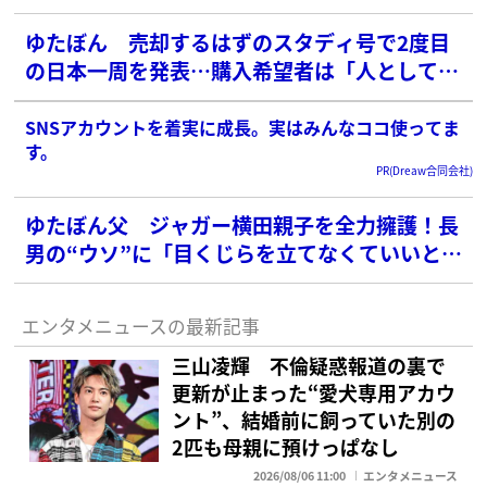
ゆたぼん 売却するはずのスタディ号で2度目
の日本一周を発表…購入希望者は「人として信
用されない」と呆れ顔
SNSアカウントを着実に成長。実はみんなココ使ってま
す。
PR(Dreaw合同会社)
ゆたぼん父 ジャガー横田親子を全力擁護！長
男の“ウソ”に「目くじらを立てなくていいと思
う」
エンタメニュースの最新記事
三山凌輝 不倫疑惑報道の裏で
更新が止まった“愛犬専用アカウ
ント”、結婚前に飼っていた別の
2匹も母親に預けっぱなし
2026/08/06 11:00
エンタメニュース