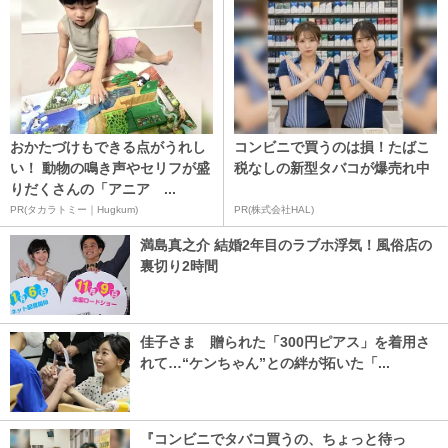
おかたづけもできる点がうれし
コンビニで買うのは損！たばこ
い！ 動物の鳴き声やセリフが盛
税なしの新型タバコが爆売れ中
りだくさんの「アニア ...
PR(タカラトミー｜Hugkum)
PR(株式会社HAL)
満島真之介 結婚2年目のラブホ浮気！風俗店の
裏切り2時間
佳子さま 贈られた「300円ピアス」を着用さ
れて…“ケンちゃん”との絆が拓いた「...
『コンビニでタバコ買うの、ちょっと待っ