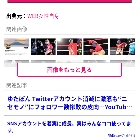
出典元：
WEB女性自身
関連画像
画像をもっと見る
関連記事
ゆたぼん Twitterアカウント消滅に激怒も“ニ
セモノ”にフォロワー数惨敗の皮肉…YouTube
も低調で露呈した影響力のなさ
SNSアカウントを着実に成長。実はみんなココ使ってま
す。
PR(Dreaw合同会社)