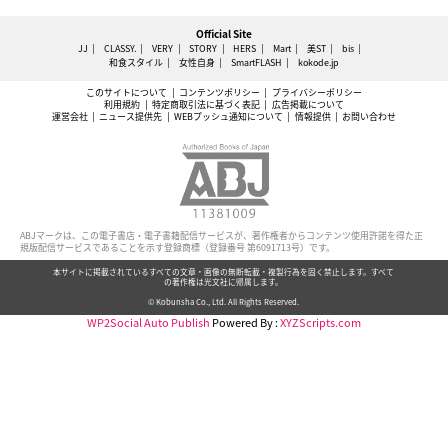
Official Site
JJ
CLASSY.
VERY
STORY
HERS
Mart
美ST
bis
和食スタイル
女性自身
SmartFLASH
kokode.jp
このサイトについて
コンテンツポリシー
プライバシーポリシー
利用規約
特定商取引法に基づく表記
広告掲載について
運営会社
ニュース提供先
WEBプッシュ通知について
情報提供
お問い合わせ
ABJマークは、この電子書店・電子書籍配信サービスが、著作権者からコンテンツ使用許諾を得た正
規版配信サービスであることを示す登録商標（登録番号 第6091713号）です。
本サイトに掲載されているすべての文章・画像の無断転載・複製行為を固く禁止します。すべて
の著作権は光文社に帰属します。
© Kobunsha Co., Ltd. All Rights Reserved.
WP2Social Auto Publish
Powered By :
XYZScripts.com