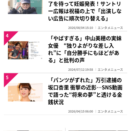
了を待って妊娠発表！サントリ
ー広報は祝福の上で「出演しな
い広告に順次切り替える」
2026/08/04 15:10
エンタメニュース
4
「やばすぎる」中山美穂の実妹
女優 “独りよがりな差し入
れ”に「自分勝手にもほどがあ
る」と批判の声
2024/07/12 19:58
エンタメニュース
5
「パンツがずれた」万引逮捕の
坂口杏里 衝撃の近影…SNS動画
で語った“将来の夢”と透ける金
銭状況
2026/04/15 06:00
エンタメニュース