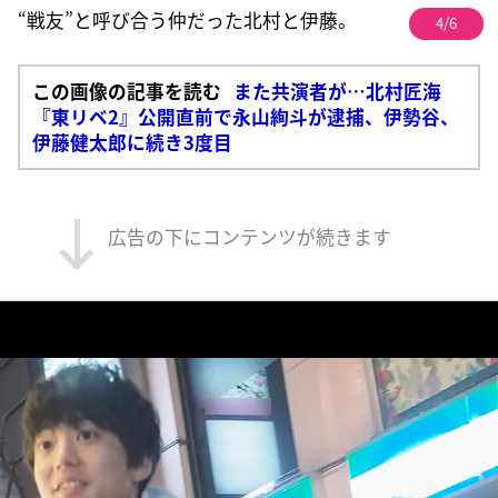
“戦友”と呼び合う仲だった北村と伊藤。
4/6
この画像の記事を読む
また共演者が…北村匠海
『東リベ2』公開直前で永山絢斗が逮捕、伊勢谷、
伊藤健太郎に続き3度目
広告の下にコンテンツが続きます