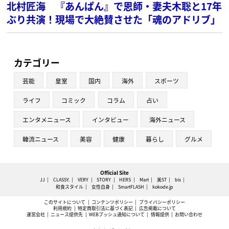
北村匠海 『あんぱん』で恩師・妻夫木聡と17年
ぶり共演！現場で大絶賛させた「魂のアドリブ」
カテゴリー
芸能
皇室
国内
海外
スポーツ
ライフ
コミック
コラム
占い
エンタメニュース
インタビュー
海外ニュース
韓流ニュース
美容
健康
暮らし
グルメ
Official Site
JJ
CLASSY.
VERY
STORY
HERS
Mart
美ST
bis
和食スタイル
女性自身
SmartFLASH
kokode.jp
このサイトについて
コンテンツポリシー
プライバシーポリシー
利用規約
特定商取引法に基づく表記
広告掲載について
運営会社
ニュース提供先
WEBプッシュ通知について
情報提供
お問い合わせ