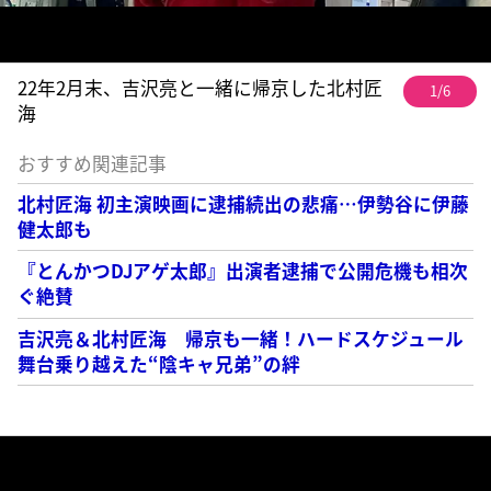
22年2月末、吉沢亮と一緒に帰京した北村匠
1/6
海
おすすめ関連記事
北村匠海 初主演映画に逮捕続出の悲痛…伊勢谷に伊藤
健太郎も
『とんかつDJアゲ太郎』出演者逮捕で公開危機も相次
ぐ絶賛
吉沢亮＆北村匠海 帰京も一緒！ハードスケジュール
舞台乗り越えた“陰キャ兄弟”の絆