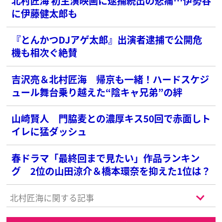
北村匠海 初主演映画に逮捕続出の悲痛…伊勢谷
に伊藤健太郎も
『とんかつDJアゲ太郎』出演者逮捕で公開危
機も相次ぐ絶賛
吉沢亮＆北村匠海 帰京も一緒！ハードスケジ
ュール舞台乗り越えた“陰キャ兄弟”の絆
山崎賢人 門脇麦との濃厚キス50回で赤面しト
イレに猛ダッシュ
春ドラマ「最終回まで見たい」作品ランキン
グ 2位の山田涼介＆橋本環奈を抑えた1位は？
北村匠海に関する記事