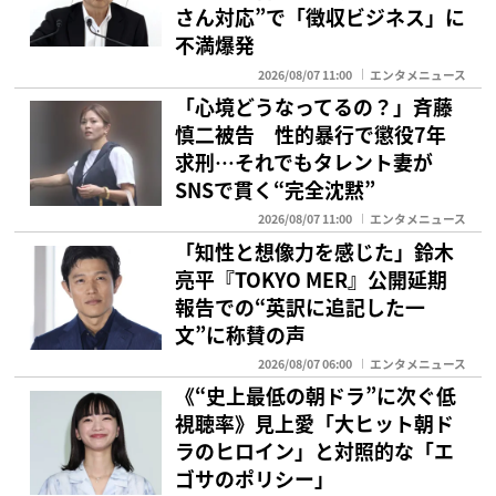
さん対応”で「徴収ビジネス」に
不満爆発
2026/08/07 11:00
エンタメニュース
「心境どうなってるの？」斉藤
慎二被告 性的暴行で懲役7年
求刑…それでもタレント妻が
SNSで貫く“完全沈黙”
2026/08/07 11:00
エンタメニュース
「知性と想像力を感じた」鈴木
亮平『TOKYO MER』公開延期
報告での“英訳に追記した一
文”に称賛の声
2026/08/07 06:00
エンタメニュース
《“史上最低の朝ドラ”に次ぐ低
視聴率》見上愛「大ヒット朝ド
ラのヒロイン」と対照的な「エ
ゴサのポリシー」