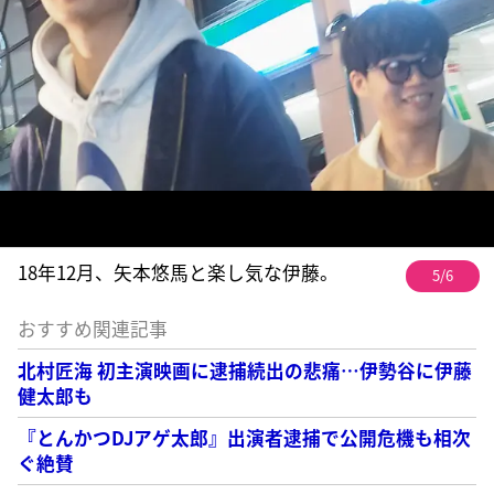
18年12月、矢本悠馬と楽し気な伊藤。
5/6
おすすめ関連記事
北村匠海 初主演映画に逮捕続出の悲痛…伊勢谷に伊藤
健太郎も
『とんかつDJアゲ太郎』出演者逮捕で公開危機も相次
ぐ絶賛