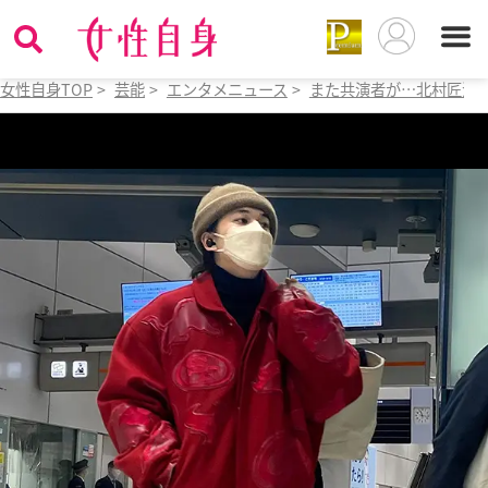
女性自身TOP
>
芸能
>
エンタメニュース
>
また共演者が…北村匠海