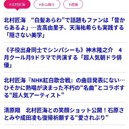
北村匠海
永山絢斗
逮捕
北村匠海 “白髪あらわ”で話題もファンは「昔か
らあるよ」…吉高由里子、天海祐希らも実践する
「隠さない美学」
《子役出身同士でシンパシーも》神木隆之介 4
月クール月9ドラマで共演する「超人気朝ドラ俳
優」
北村匠海『NHK紅白歌合戦』の曲目発表にない…
ひそかに熱唱が決まった不朽の“名曲”とコラボす
る“超人気アーティスト”
清原翔 北村匠海との笑顔ショット公開！石原さ
とみや成田凌も復帰祈願する“愛されぶり”