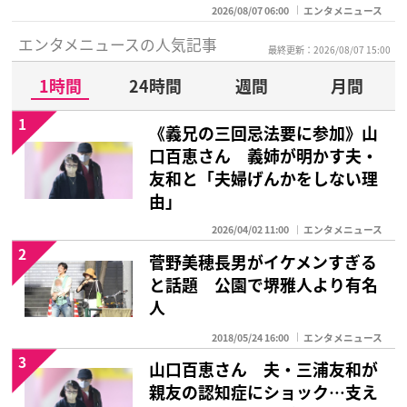
2026/08/07 06:00
エンタメニュース
エンタメニュースの人気記事
最終更新：2026/08/07 15:00
1時間
24時間
週間
月間
1
《義兄の三回忌法要に参加》山
口百恵さん 義姉が明かす夫・
友和と「夫婦げんかをしない理
由」
2026/04/02 11:00
エンタメニュース
2
菅野美穂長男がイケメンすぎる
と話題 公園で堺雅人より有名
人
2018/05/24 16:00
エンタメニュース
3
山口百恵さん 夫・三浦友和が
親友の認知症にショック…支え