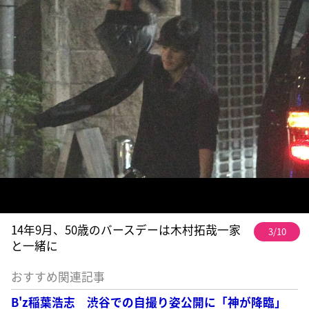
14年9月、50歳のバースデーは木村拓哉一家
3/10
と一緒に
おすすめ関連記事
B'z稲葉浩志 渋谷での自撮り姿公開に「神が降臨」