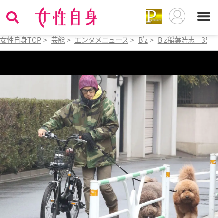
女性自身TOP
>
芸能
>
エンタメニュース
>
B'z
>
B’z稲葉浩志 3