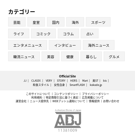
カテゴリー
芸能
皇室
国内
海外
スポーツ
ライフ
コミック
コラム
占い
エンタメニュース
インタビュー
海外ニュース
韓流ニュース
美容
健康
暮らし
グルメ
Official Site
JJ
CLASSY.
VERY
STORY
HERS
Mart
美ST
bis
和食スタイル
女性自身
SmartFLASH
kokode.jp
このサイトについて
コンテンツポリシー
プライバシーポリシー
利用規約
特定商取引法に基づく表記
広告掲載について
運営会社
ニュース提供先
WEBプッシュ通知について
情報提供
お問い合わせ