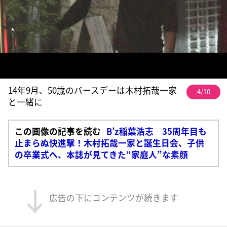
14年9月、50歳のバースデーは木村拓哉一家
4/10
と一緒に
この画像の記事を読む
B’z稲葉浩志 35周年目も
止まらぬ快進撃！木村拓哉一家と誕生日会、子供
の卒業式へ、本誌が見てきた“家庭人”な素顔
広告の下にコンテンツが続きます