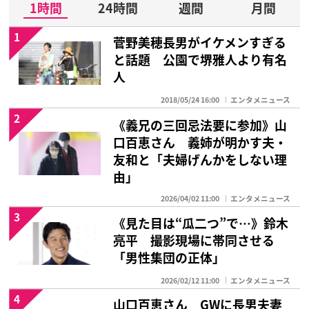
1時間
24時間
週間
月間
1
菅野美穂長男がイケメンすぎる
と話題 公園で堺雅人より有名
人
2018/05/24 16:00
エンタメニュース
2
《義兄の三回忌法要に参加》山
口百恵さん 義姉が明かす夫・
友和と「夫婦げんかをしない理
由」
2026/04/02 11:00
エンタメニュース
3
《見た目は“瓜二つ”で…》鈴木
亮平 撮影現場に帯同させる
「男性集団の正体」
2026/02/12 11:00
エンタメニュース
4
山口百恵さん GWに長男夫妻