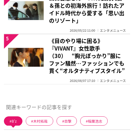
＆孫との初海外旅行！訪れたア
イドル時代から愛する「思い出
のリゾート」
2026/05/22 11:00
エンタメニュース
5
《目のやり場に困る》
『VIVANT』女性歌手
（30） “胸元ぽっかり”服に
ファン騒然…ファッションでも
貫く“オルタナティブスタイル”
2026/08/07 17:10
エンタメニュース
関連キーワードの記事を探す
B'z
木村拓哉
目撃
稲葉浩志