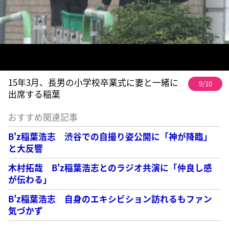
15年3月、長男の小学校卒業式に妻と一緒に
9/10
出席する稲葉
おすすめ関連記事
B'z稲葉浩志 渋谷での自撮り姿公開に「神が降臨」
と大反響
木村拓哉 B'z稲葉浩志とのラジオ共演に「仲良し感
が伝わる」
B'z稲葉浩志 自身のエキシビション訪れるもファン
気づかず