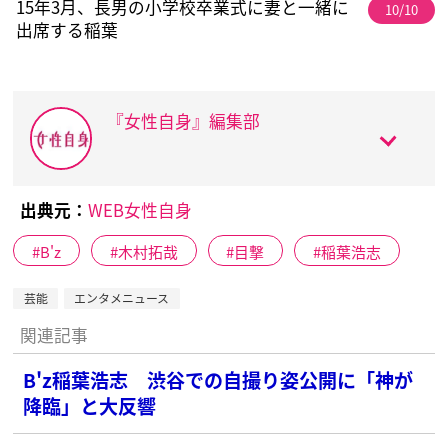
15年3月、長男の小学校卒業式に妻と一緒に
10/10
出席する稲葉
『女性自身』編集部
出典元：
WEB女性自身
B'z
木村拓哉
目撃
稲葉浩志
芸能
エンタメニュース
関連記事
B'z稲葉浩志 渋谷での自撮り姿公開に「神が
降臨」と大反響