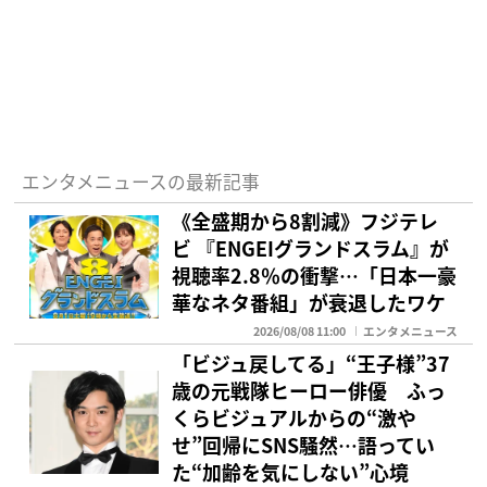
エンタメニュースの最新記事
《全盛期から8割減》フジテレ
ビ 『ENGEIグランドスラム』が
視聴率2.8％の衝撃…「日本一豪
華なネタ番組」が衰退したワケ
2026/08/08 11:00
エンタメニュース
「ビジュ戻してる」“王子様”37
歳の元戦隊ヒーロー俳優 ふっ
くらビジュアルからの“激や
せ”回帰にSNS騒然…語ってい
た“加齢を気にしない”心境