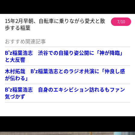
15年2月早朝、自転車に乗りながら愛犬と散
7/10
歩する稲葉
おすすめ関連記事
B'z稲葉浩志 渋谷での自撮り姿公開に「神が降臨」
と大反響
木村拓哉 B'z稲葉浩志とのラジオ共演に「仲良し感
が伝わる」
B'z稲葉浩志 自身のエキシビション訪れるもファン
気づかず