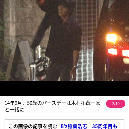
14年9月、50歳のバースデーは木村拓哉一家
2/10
と一緒に
この画像の記事を読む
B’z稲葉浩志 35周年目も