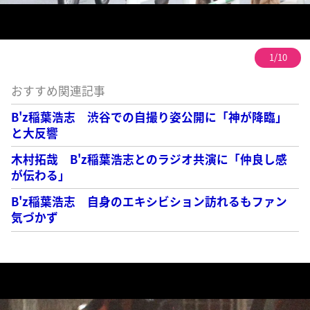
1/10
おすすめ関連記事
B'z稲葉浩志 渋谷での自撮り姿公開に「神が降臨」
と大反響
木村拓哉 B'z稲葉浩志とのラジオ共演に「仲良し感
が伝わる」
B'z稲葉浩志 自身のエキシビション訪れるもファン
気づかず