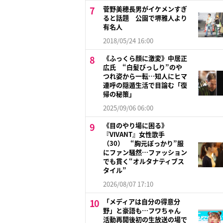
菅野美穂長男がイケメンすぎ
ると話題 公園で堺雅人より
有名人
2018/05/24 16:00
《ふっくら顔に激変》中居正
広氏 “白髪びっしり”のや
つれ姿から一転…知人にヒマ
連呼の隠遁生活で目論む「復
帰の秘策」
2025/09/06 06:00
《目のやり場に困る》
『VIVANT』女性歌手
（30） “胸元ぽっかり”服
にファン騒然…ファッション
でも貫く“オルタナティブス
タイル”
2026/08/07 17:10
「メディアは自分の得意分
野」と豪語も…フワちゃん
活動再開後初の生放送の場で