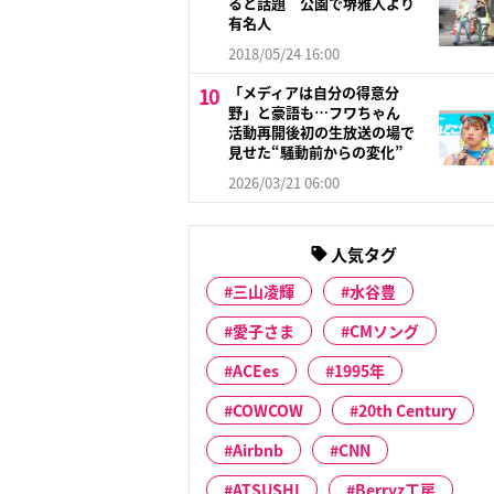
ると話題 公園で堺雅人より
有名人
2018/05/24 16:00
「メディアは自分の得意分
野」と豪語も…フワちゃん
活動再開後初の生放送の場で
見せた“騒動前からの変化”
2026/03/21 06:00
人気タグ
三山凌輝
水谷豊
愛子さま
CMソング
ACEes
1995年
COWCOW
20th Century
Airbnb
CNN
ATSUSHI
Berryz工房