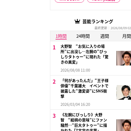
芸能ランキング
最終更新：2026/08/09 02
1時間
24時間
週間
月間
大野智 “お気に入りの場
所”に出没し…左腕の“びっ
しりタトゥー”に現れた「驚
きの異変」
2026/08/08 11:00
「何があったんだ」“王子様
俳優”千葉雄大 イベントで
披露した“激変姿”にSNS衝
撃
2026/03/04 16:20
《左腕にびっしり》大野
智 “絵柄の意味”にファン
騒然…“巨大タトゥー”に描
かれた「7文字の言葉」