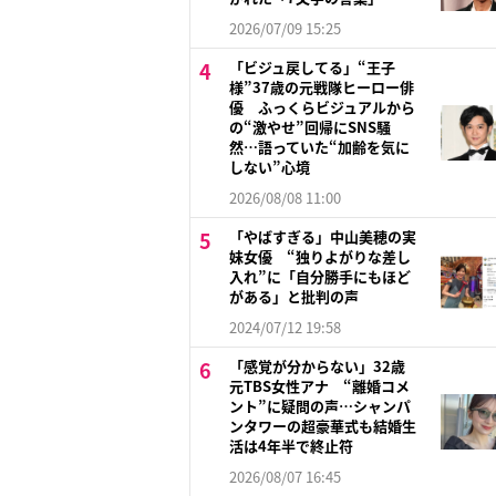
2026/07/09 15:25
「ビジュ戻してる」“王子
様”37歳の元戦隊ヒーロー俳
優 ふっくらビジュアルから
の“激やせ”回帰にSNS騒
然…語っていた“加齢を気に
しない”心境
2026/08/08 11:00
「やばすぎる」中山美穂の実
妹女優 “独りよがりな差し
入れ”に「自分勝手にもほど
がある」と批判の声
2024/07/12 19:58
「感覚が分からない」32歳
元TBS女性アナ “離婚コメ
ント”に疑問の声…シャンパ
ンタワーの超豪華式も結婚生
活は4年半で終止符
2026/08/07 16:45