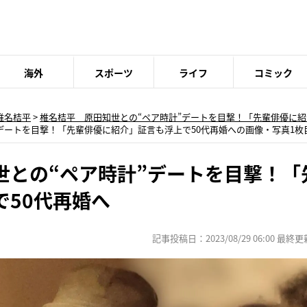
海外
スポーツ
ライフ
コミック
椎名桔平
>
椎名桔平 原田知世との“ペア時計”デートを目撃！「先輩俳優に紹
デートを目撃！「先輩俳優に紹介」証言も浮上で50代再婚への画像・写真1枚
世との“ペア時計”デートを目撃！「
で50代再婚へ
記事投稿日：2023/08/29 06:00 最終更新日