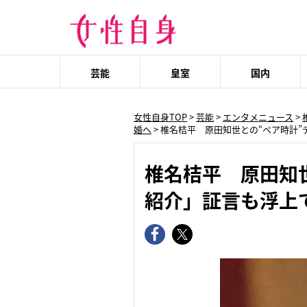
芸能
皇室
国内
女性自身TOP
>
芸能
>
エンタメニュース
>
婚へ
>
椎名桔平 原田知世との“ペア時計”
椎名桔平 原田知
紹介」証言も浮上