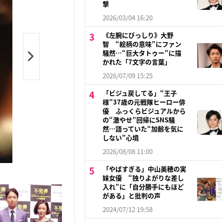
撃
2026/03/04 16:20
《左腕にびっしり》大野
智 “絵柄の意味”にファン
騒然…“巨大タトゥー”に描
かれた「7文字の言葉」
2026/07/09 15:25
「ビジュ戻してる」“王子
様”37歳の元戦隊ヒーロー俳
優 ふっくらビジュアルから
の“激やせ”回帰にSNS騒
然…語っていた“加齢を気に
しない”心境
2026/08/08 11:00
「やばすぎる」中山美穂の実
妹女優 “独りよがりな差し
入れ”に「自分勝手にもほど
がある」と批判の声
2024/07/12 19:58