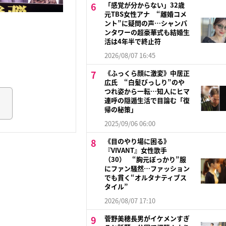
「感覚が分からない」32歳
元TBS女性アナ “離婚コメ
ント”に疑問の声…シャンパ
ンタワーの超豪華式も結婚生
活は4年半で終止符
2026/08/07 16:45
《ふっくら顔に激変》中居正
広氏 “白髪びっしり”のや
つれ姿から一転…知人にヒマ
連呼の隠遁生活で目論む「復
帰の秘策」
2025/09/06 06:00
《目のやり場に困る》
『VIVANT』女性歌手
（30） “胸元ぽっかり”服
にファン騒然…ファッション
でも貫く“オルタナティブス
タイル”
2026/08/07 17:10
菅野美穂長男がイケメンすぎ