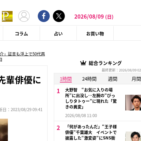
2026/08/09
(日)
コラム
占い
お買い物
介」証言も浮上で50代再
目
総合ランキング
最終更新：2026/08/09 02
先輩俳優に
1時間
24時間
週間
月間
大野智 “お気に入りの場
所”に出没し…左腕の“びっ
しりタトゥー”に現れた「驚
きの異変」
：2023/08/29 09:41
2026/08/08 11:00
「何があったんだ」“王子様
俳優”千葉雄大 イベントで
披露した“激変姿”にSNS衝