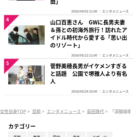
由」
2026/04/02 11:00
エンタメニュース
4
山口百恵さん GWに長男夫妻
＆孫との初海外旅行！訪れたア
イドル時代から愛する「思い出
のリゾート」
2026/05/22 11:00
エンタメニュース
5
菅野美穂長男がイケメンすぎる
と話題 公園で堺雅人より有名
人
2018/05/24 16:00
エンタメニュース
女性自身TOP
>
芸能
>
エンタメニュース
>
島田珠代
>
「涙腺崩壊」
カテゴリー
芸能
皇室
国内
海外
スポーツ