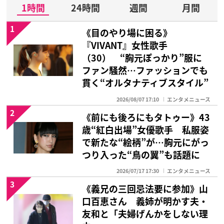
1時間
24時間
週間
月間
1
《目のやり場に困る》
『VIVANT』女性歌手
（30） “胸元ぽっかり”服に
ファン騒然…ファッションでも
貫く“オルタナティブスタイル”
2026/08/07 17:10
エンタメニュース
2
《前にも後ろにもタトゥー》43
歳“紅白出場”女優歌手 私服姿
で新たな“絵柄”が…胸元にがっ
つり入った“鳥の翼”も話題に
2026/07/17 17:30
エンタメニュース
3
《義兄の三回忌法要に参加》山
口百恵さん 義姉が明かす夫・
友和と「夫婦げんかをしない理