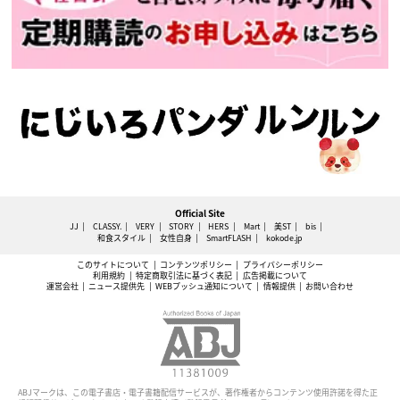
Official Site
JJ
CLASSY.
VERY
STORY
HERS
Mart
美ST
bis
和食スタイル
女性自身
SmartFLASH
kokode.jp
このサイトについて
コンテンツポリシー
プライバシーポリシー
利用規約
特定商取引法に基づく表記
広告掲載について
運営会社
ニュース提供先
WEBプッシュ通知について
情報提供
お問い合わせ
ABJマークは、この電子書店・電子書籍配信サービスが、著作権者からコンテンツ使用許諾を得た正