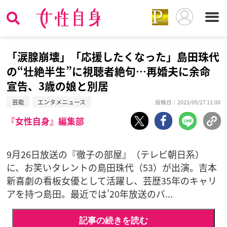
「涙腺崩壊」「応援したくなった」島田珠代
の“壮絶半生”に視聴者絶句…再婚夫に余命
宣告、3歳の娘と別居
芸能
エンタメニュース
投稿日：2023/09/27 11:00
『女性自身』編集部
9月26日放送の『徹子の部屋』（テレビ朝日系）
に、お笑いタレントの島田珠代（53）が出演。吉本
新喜劇の看板女優として活躍し、芸歴35年のキャリ
アを持つ島田。最近では’20年放送のバ...
記事の続きを読む