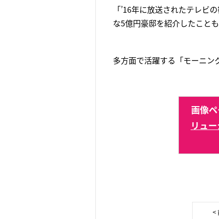
「’16年に放送されたテレビ
な5億円豪邸を紹介したこと
多方面で活躍する「モーニン
画像ペ
リュー
<