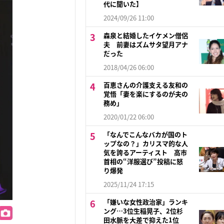
代に聞いた】
2024/09/26 11:00
森泉と結婚したイケメン僧侶
夫 前妻はズムサタ望月アナ
だった
2018/04/26 06:00
百恵さんの介護支える友和の
覚悟「妻を楽にするのが夫の
務め」
2020/01/22 06:00
「なんでこんなバカが国のト
ップなの？」カリスマ的な人
気を誇るアーティスト 高市
首相の“洋服選び”投稿に怒
り爆発
2025/11/24 17:15
「嫌いな女性政治家」ランキ
ング…3位生稲晃子、2位杉
田水脈を大差で抑えた1位