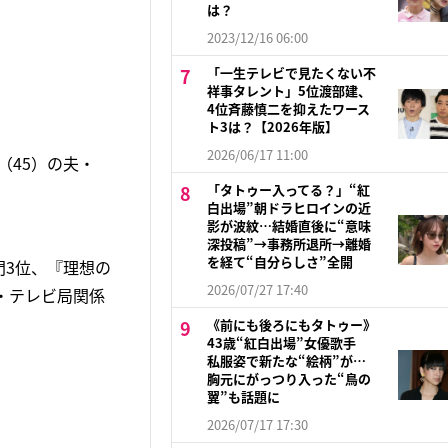
は？
2023/12/16 06:00
「一生テレビで見たくない不
祥事タレント」5位渡部建、
4位斉藤慎二を抑えたワース
ト3は？【2026年版】
2026/06/17 11:00
（45）の夫・
「タトゥー入ってる？」“紅
白出場”朝ドラヒロインの近
影が波紋…結婚直後に“意味
深投稿”→事務所退所→離婚
を経て“自分らしさ”全開
門3位、『理想の
2026/07/27 17:40
・テレビ局関係
《前にも後ろにもタトゥー》
43歳“紅白出場”女優歌手
私服姿で新たな“絵柄”が…
胸元にがっつり入った“鳥の
翼”も話題に
2026/07/17 17:30