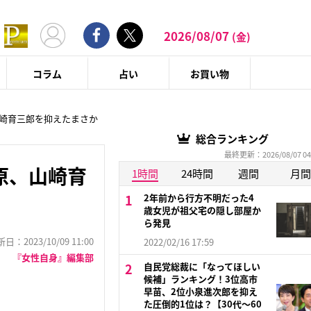
2026/08/07
(金)
コラム
占い
お買い物
山崎育三郎を抑えたまさか
総合ランキング
最終更新：2026/08/07 04
原、山崎育
1時間
24時間
週間
月間
2年前から行方不明だった4
歳女児が祖父宅の隠し部屋か
ら発見
：2023/10/09 11:00
2022/02/16 17:59
『女性自身』編集部
自民党総裁に「なってほしい
候補」ランキング！3位高市
早苗、2位小泉進次郎を抑え
た圧倒的1位は？【30代〜60