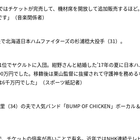
浜ではチケットが完売して、機材席を開放して追加販売するほど
です」（音楽関係者）
夫で北海道日本ハムファイターズの杉浦稔大投手（31）。
ト1位でヤクルトに入団。紺野さんと結婚した’17年の夏に日本
00万円でした。移籍後は栗山監督に抜擢されて守護神を務めるな
は6千万円でした」（スポーツ紙記者）
（34）の夫で人気バンド「BUMP OF CHICKEN」ボーカ
で、チケットの倍率が高いことで有名。近年ではNHK連続テレ