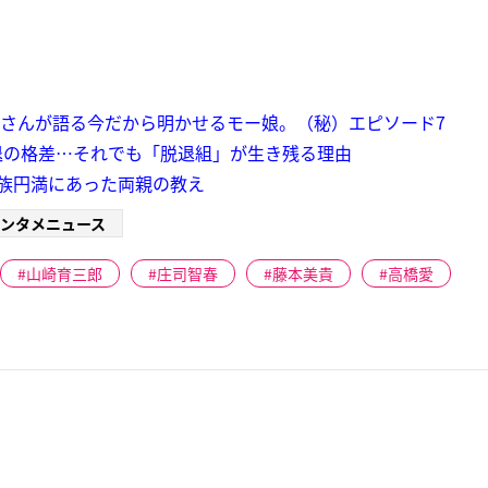
子さんが語る今だから明かせるモー娘。（秘）エピソード7
退の格差…それでも「脱退組」が生き残る理由
家族円満にあった両親の教え
ンタメニュース
山崎育三郎
庄司智春
藤本美貴
高橋愛