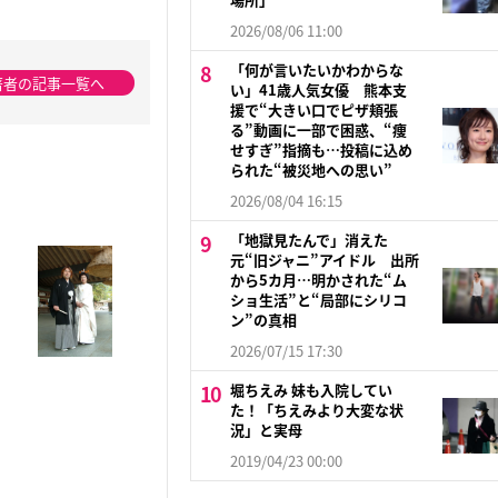
2026/08/06 11:00
「何が言いたいかわからな
著者の記事一覧へ
い」41歳人気女優 熊本支
援で“大きい口でピザ頬張
る”動画に一部で困惑、“痩
せすぎ”指摘も…投稿に込め
られた“被災地への思い”
2026/08/04 16:15
「地獄見たんで」消えた
元“旧ジャニ”アイドル 出所
から5カ月…明かされた“ム
ショ生活”と“局部にシリコ
ン”の真相
2026/07/15 17:30
堀ちえみ 妹も入院してい
た！「ちえみより大変な状
況」と実母
2019/04/23 00:00