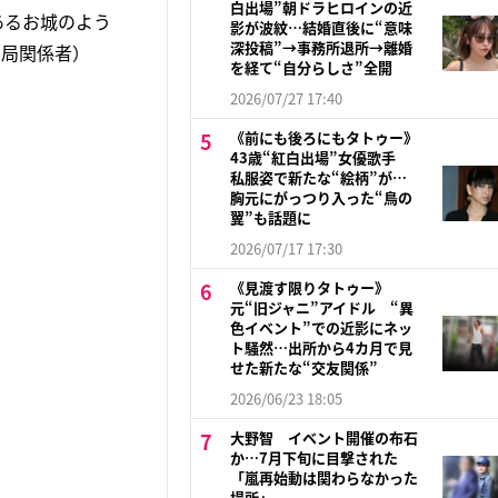
白出場”朝ドラヒロインの近
あるお城のよう
影が波紋…結婚直後に“意味
深投稿”→事務所退所→離婚
ビ局関係者）
を経て“自分らしさ”全開
2026/07/27 17:40
《前にも後ろにもタトゥー》
43歳“紅白出場”女優歌手
私服姿で新たな“絵柄”が…
胸元にがっつり入った“鳥の
翼”も話題に
2026/07/17 17:30
《見渡す限りタトゥー》
元“旧ジャニ”アイドル “異
色イベント”での近影にネッ
ト騒然…出所から4カ月で見
せた新たな“交友関係”
2026/06/23 18:05
大野智 イベント開催の布石
か…7月下旬に目撃された
「嵐再始動は関わらなかった
場所」