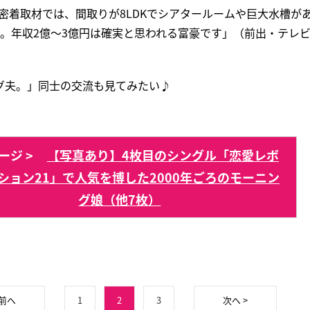
の密着取材では、間取りが8LDKでシアタールームや巨大水槽が
も。年収2億〜3億円は確実と思われる富豪です」（前出・テレ
グ夫。」同士の交流も見てみたい♪
ージ >
【写真あり】4枚目のシングル「恋愛レボ
ション21」で人気を博した2000年ごろのモーニン
グ娘（他7枚）
 前へ
1
2
3
次へ >