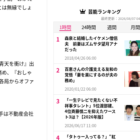
とは無縁でしょ
芸能ランキング
最終更新：2026/08/07 04
1時間
24時間
週間
月間
森泉と結婚したイケメン僧侶
夫 前妻はズムサタ望月アナ
だった
2018/04/26 06:00
『青天を衝け』出
百恵さんの介護支える友和の
務め、『おしゃ
覚悟「妻を楽にするのが夫の
務め」
、各局からオファ
2020/01/22 06:00
「一生テレビで見たくない不
祥事タレント」5位渡部建、
4位斉藤慎二を抑えたワース
手は不動産会社
ト3は？【2026年版】
2026/06/17 11:00
「タトゥー入ってる？」“紅