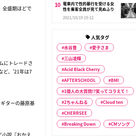
電車内で性的暴行を受ける女
。全盛期ほどで
性を乗客全員が見て見ぬふり
2021/10/19 19:12
人気タグ
水谷豊
愛子さま
三山凌輝
ハムにトレードさ
Acid Black Cherry
ど、’21年は7
AFTERSCHOOL
BMI
1億人の大質問!?笑ってコラえて！
2ちゃんねる
Cloud ten
ル＆ギターの藤原基
CHERRSEE
Breaking Down
CMソング
ビ小説『おかえ