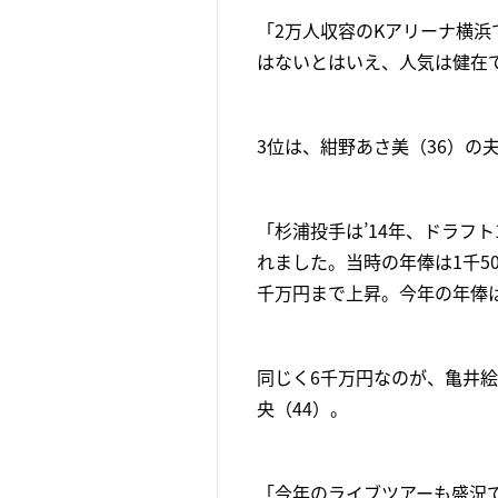
「2万人収容のKアリーナ横
はないとはいえ、人気は健在
3位は、紺野あさ美（36）の
「杉浦投手は’14年、ドラフ
れました。当時の年俸は1千5
千万円まで上昇。今年の年俸
同じく6千万円なのが、亀井絵里
央（44）。
「今年のライブツアーも盛況