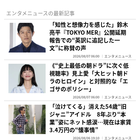
エンタメニュースの最新記事
「知性と想像力を感じた」鈴木
亮平『TOKYO MER』公開延期
報告での“英訳に追記した一
文”に称賛の声
2026/08/07 06:00
エンタメニュース
《“史上最低の朝ドラ”に次ぐ低
視聴率》見上愛「大ヒット朝ド
ラのヒロイン」と対照的な「エ
ゴサのポリシー」
2026/08/07 06:00
エンタメニュース
「泣けてくる」消えた54歳“旧
ジャニ”アイドル 8年ぶり“本
業”姿にネット感涙…現在は家賃
3.4万円の“懐事情”
2026/08/06 19:10
エンタメニュース