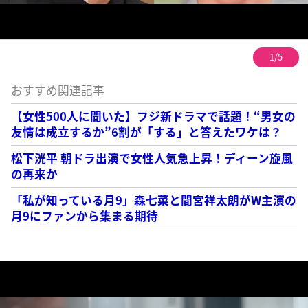
1/5
おすすめ関連記事
【女性500人に聞いた】フジ新ドラマで話題！“男女の
友情は成立するか”6割が「する」と答えたワケは？
松下洸平 朝ドラ出演で女性人気急上昇！ディーン旋風
の再来か
「私が知っている月9」森七菜と間宮祥太朗がW主演の
月9にファンから集まる期待