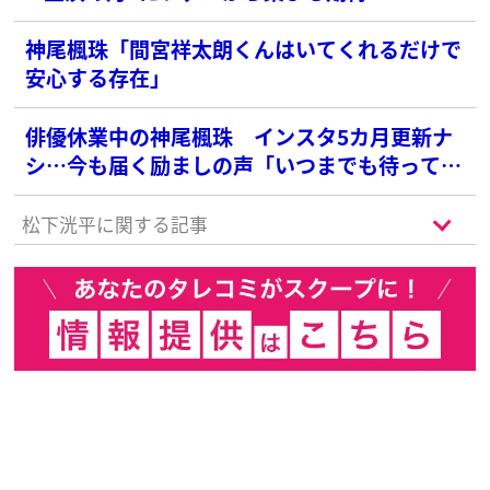
神尾楓珠「間宮祥太朗くんはいてくれるだけで
安心する存在」
俳優休業中の神尾楓珠 インスタ5カ月更新ナ
シ…今も届く励ましの声「いつまでも待ってい
ます」
松下洸平に関する記事