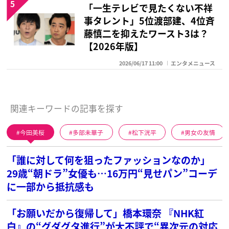
5
「一生テレビで見たくない不祥
事タレント」5位渡部建、4位斉
藤慎二を抑えたワースト3は？
【2026年版】
2026/06/17 11:00
エンタメニュース
関連キーワードの記事を探す
今田美桜
多部未華子
松下洸平
男女の友情
「誰に対して何を狙ったファッションなのか」
29歳“朝ドラ”女優も…16万円“見せパン”コーデ
に一部から抵抗感も
「お願いだから復帰して」橋本環奈 『NHK紅
白』の“グダグタ進行”が大不評で“異次元の対応