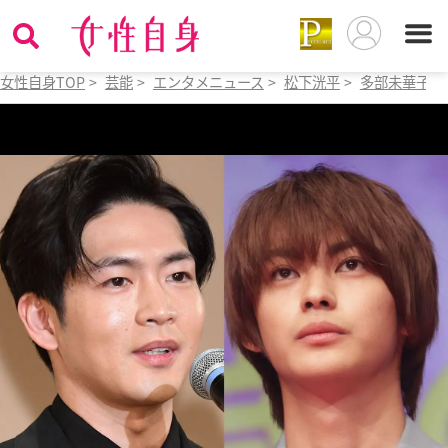
女性自身TOP
>
芸能
>
エンタメニュース
>
松下洸平
>
多部未華子ら