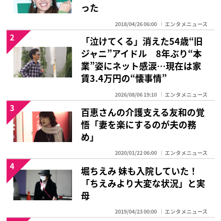
った
2018/04/26 06:00
エンタメニュース
2
「泣けてくる」消えた54歳“旧
ジャニ”アイドル 8年ぶり“本
業”姿にネット感涙…現在は家
賃3.4万円の“懐事情”
2026/08/06 19:10
エンタメニュース
3
百恵さんの介護支える友和の覚
悟「妻を楽にするのが夫の務
め」
2020/01/22 06:00
エンタメニュース
4
堀ちえみ 妹も入院していた！
「ちえみより大変な状況」と実
母
2019/04/23 00:00
エンタメニュース