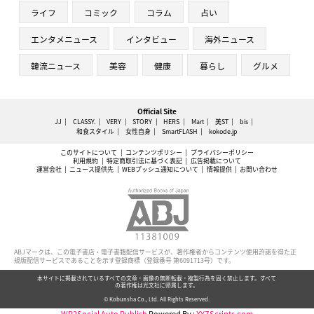
ライフ
コミック
コラム
占い
エンタメニュース
インタビュー
海外ニュース
韓流ニュース
美容
健康
暮らし
グルメ
Official Site
JJ
CLASSY.
VERY
STORY
HERS
Mart
美ST
bis
和食スタイル
女性自身
SmartFLASH
kokode.jp
このサイトについて
コンテンツポリシー
プライバシーポリシー
利用規約
特定商取引法に基づく表記
広告掲載について
運営会社
ニュース提供先
WEBプッシュ通知について
情報提供
お問い合わせ
ABJマークは、この電子書店・電子書籍配信サービスが、著作権者からコンテンツ使用許諾を得た正
規版配信サービスであることを示す登録商標（登録番号 第6091713号）です。
本サイトに掲載されているすべての文章・画像の無断転載・複製行為を固く禁止します。すべて
の著作権は光文社に帰属します。
© Kobunsha Co., Ltd. All Rights Reserved.
WP2Social Auto Publish
Powered By :
XYZScripts.com