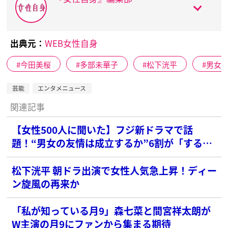
出典元：
WEB女性自身
今田美桜
多部未華子
松下洸平
男女
芸能
エンタメニュース
関連記事
【女性500人に聞いた】フジ新ドラマで話
題！“男女の友情は成立するか”6割が「する」
と答えたワケは？
松下洸平 朝ドラ出演で女性人気急上昇！ディー
ン旋風の再来か
「私が知っている月9」森七菜と間宮祥太朗が
W主演の月9にファンから集まる期待