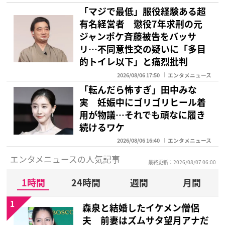
「マジで最低」服役経験ある超
有名経営者 懲役7年求刑の元
ジャンポケ斉藤被告をバッサ
リ…不同意性交の疑いに「多目
的トイレ以下」と痛烈批判
2026/08/06 17:50
エンタメニュース
「転んだら怖すぎ」田中みな
実 妊娠中にゴリゴリヒール着
用が物議…それでも頑なに履き
続けるワケ
2026/08/06 16:40
エンタメニュース
エンタメニュースの人気記事
最終更新：2026/08/07 06:00
1時間
24時間
週間
月間
1
森泉と結婚したイケメン僧侶
夫 前妻はズムサタ望月アナだ