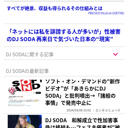
みが」と諫める声
すべてが絶景、収益も得られるその仕組みとは
PR(COCO VILLA on GOETHE)
「ネットには私を誹謗する人が多いが」性被害
のDJ SODA 再来日で気づいた日本の“現実”
DJ SODAに関する記事
DJ SODAの最新記事
ソフト・オン・デマンドの“新作
ビデオ”が「あきらかにDJ
SODA」と批判噴出→「諸般の
事情」で発売中止に
2024/03/08 15:02
エンタメニュース
DJ SODA 和解成立で性加害事
件は終結も…フェス主催者が“被