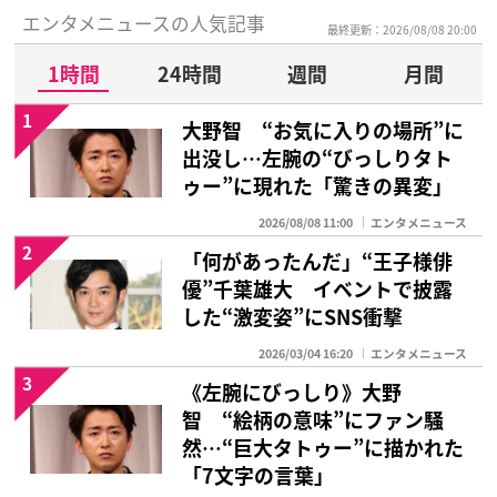
エンタメニュースの人気記事
最終更新：2026/08/08 20:00
1時間
24時間
週間
月間
1
大野智 “お気に入りの場所”に
出没し…左腕の“びっしりタト
ゥー”に現れた「驚きの異変」
2026/08/08 11:00
エンタメニュース
2
「何があったんだ」“王子様俳
優”千葉雄大 イベントで披露
した“激変姿”にSNS衝撃
2026/03/04 16:20
エンタメニュース
3
《左腕にびっしり》大野
智 “絵柄の意味”にファン騒
然…“巨大タトゥー”に描かれた
「7文字の言葉」