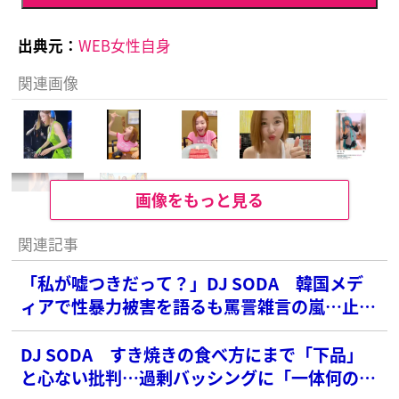
出典元：
WEB女性自身
関連画像
画像をもっと見る
関連記事
「私が嘘つきだって？」DJ SODA 韓国メデ
ィアで性暴力被害を語るも罵詈雑言の嵐…止ま
ない批判の声に大激怒
DJ SODA すき焼きの食べ方にまで「下品」
と心ない批判…過剰バッシングに「一体何の恨