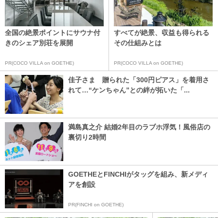
全国の絶景ポイントにサウナ付
すべてが絶景、収益も得られる
きのシェア別荘を展開
その仕組みとは
PR(COCO VILLA on GOETHE)
PR(COCO VILLA on GOETHE)
佳子さま 贈られた「300円ピアス」を着用さ
れて…“ケンちゃん”との絆が拓いた「...
満島真之介 結婚2年目のラブホ浮気！風俗店の
裏切り2時間
GOETHEとFINCHIがタッグを組み、新メディ
アを創設
PR(FINCHI on GOETHE)