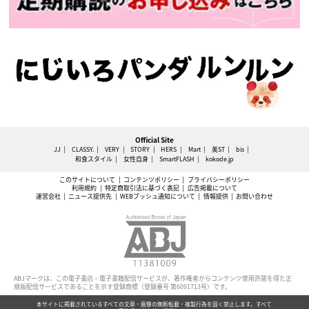
Official Site
JJ
CLASSY.
VERY
STORY
HERS
Mart
美ST
bis
和食スタイル
女性自身
SmartFLASH
kokode.jp
このサイトについて
コンテンツポリシー
プライバシーポリシー
利用規約
特定商取引法に基づく表記
広告掲載について
運営会社
ニュース提供先
WEBプッシュ通知について
情報提供
お問い合わせ
ABJマークは、この電子書店・電子書籍配信サービスが、著作権者からコンテンツ使用許諾を得た正
規版配信サービスであることを示す登録商標（登録番号 第6091713号）です。
本サイトに掲載されているすべての文章・画像の無断転載・複製行為を固く禁止します。すべて