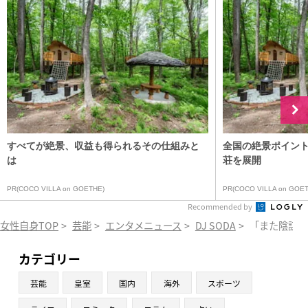
すべてが絶景、収益も得られるその仕組みと
全国の絶景ポイン
は
荘を展開
PR(COCO VILLA on GOETHE)
PR(COCO VILLA on GOET
Recommended by
女性自身TOP
>
芸能
>
エンタメニュース
>
DJ SODA
>
「また陰謀論
カテゴリー
芸能
皇室
国内
海外
スポーツ