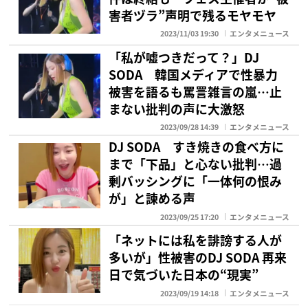
害者ヅラ”声明で残るモヤモヤ
2023/11/03 19:30
エンタメニュース
「私が嘘つきだって？」DJ
SODA 韓国メディアで性暴力
被害を語るも罵詈雑言の嵐…止
まない批判の声に大激怒
2023/09/28 14:39
エンタメニュース
DJ SODA すき焼きの食べ方に
まで「下品」と心ない批判…過
剰バッシングに「一体何の恨み
が」と諫める声
2023/09/25 17:20
エンタメニュース
「ネットには私を誹謗する人が
多いが」性被害のDJ SODA 再来
日で気づいた日本の“現実”
2023/09/19 14:18
エンタメニュース