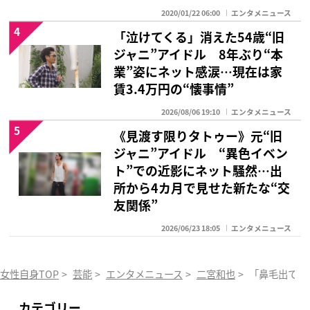
2020/01/22 06:00
エンタメニュース
4
「泣けてくる」消えた54歳“旧
ジャニ”アイドル 8年ぶり“本
業”姿にネット感涙…現在は家
賃3.4万円の“懐事情”
2026/08/06 19:10
エンタメニュース
5
《見渡す限りタトゥー》元“旧
ジャニ”アイドル “異色イベン
ト”での近影にネット騒然…出
所から4カ月で見せた新たな“交
友関係”
2026/06/23 18:05
エンタメニュース
女性自身TOP
>
芸能
>
エンタメニュース
>
二宮和也
>
「鼻毛出てる
カテゴリー