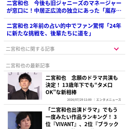
二宮和也 今後も旧ジャニーズのマネージャー
が窓口に！中居正広流の独立にあった「嵐存続
の覚悟」
二宮和也 2年前の占い的中でファン驚愕「24年
に新たな挑戦を、後輩たちに道を」
二宮和也に関する記事
二宮和也の最新記事
二宮和也 念願のドラマ共演も
決定！ 13歳年下でも“タメ口
OK”な新相棒
2026/07/29 11:00
エンタメニュース
「二宮和也出演ドラマ」でもう
一度みたい作品ランキング！ 3
位『VIVANT』、2位『ブラック