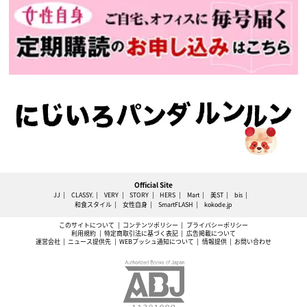
Official Site
JJ
CLASSY.
VERY
STORY
HERS
Mart
美ST
bis
和食スタイル
女性自身
SmartFLASH
kokode.jp
このサイトについて
コンテンツポリシー
プライバシーポリシー
利用規約
特定商取引法に基づく表記
広告掲載について
運営会社
ニュース提供先
WEBプッシュ通知について
情報提供
お問い合わせ