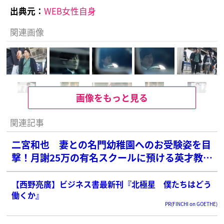
出典元：
WEB女性自身
関連画像
画像をもっと見る
関連記事
二宮和也 妻との名門幼稚園へのお受験姿を目
撃！月謝25万の有名スクールに預ける英才教育
ぶり
【西野亮廣】ビジネス書最新刊『北極星 僕たちはどう
働くか』
PR(FINCHI on GOETHE)