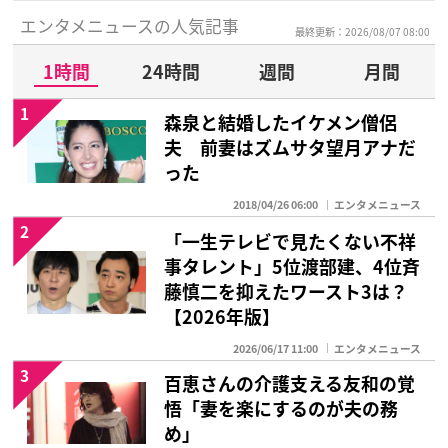
エンタメニュースの人気記事
最終更新：2026/08/07 08:00
1時間
24時間
週間
月間
1
森泉と結婚したイケメン僧侶
夫 前妻はズムサタ望月アナだ
った
2018/04/26 06:00
エンタメニュース
2
「一生テレビで見たくない不祥
事タレント」5位渡部建、4位斉
藤慎二を抑えたワースト3は？
【2026年版】
2026/06/17 11:00
エンタメニュース
3
百恵さんの介護支える友和の覚
悟「妻を楽にするのが夫の務
め」