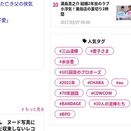
れた亡き父の侠気
満島真之介 結婚2年目のラブ
ホ浮気！風俗店の裏切り2時
間
子愛」
2017/03/07 00:00
人気タグ
三山凌輝
愛子さま
水谷豊
101回目のプロポーズ
2021年
CHARA
au
70年談話
COWCOW
BANDAGE
10人の泥棒たち
もっと見る
BPO
ん ヌード写真に
だ収束しないレコ