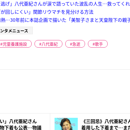
ち逃げ」八代亜紀さんが涙で語っていた波乱の人生…救ってく
ブが回しにくい」関節リウマチを見分ける方法
熱…30年前に本誌企画で描いた「美智子さまと天皇陛下の親
ンタメニュース
児童養護施設
八代亜紀
急逝
歌手
たい」八代亜紀さん
《三回忌》八代亜紀さ
物下着も公表…物議
着用した下着まで…ま