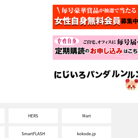
HERS
Mart
SmartFLASH
kokode.jp