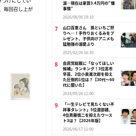
きつけにしてい
涙…現在は家賃3.4万円の“懐
、毎回召し上が
事情”
2026/08/06 19:10
山口百恵さん 孫といちご狩
りへ…！手作りおくるみをプ
レゼント、子供向けアニメも
猛勉強の溺愛ぶり
2025/02/26 16:30
自民党総裁に「なってほしい
候補」ランキング！3位高市
早苗、2位小泉進次郎を抑え
た圧倒的1位は？【30代〜60
代に聞いた】
2024/09/26 11:00
「一生テレビで見たくない不
祥事タレント」5位渡部建、
4位斉藤慎二を抑えたワース
ト3は？【2026年版】
2026/06/17 11:00