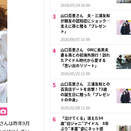
2018/05/24 16:00
山口百恵さん 夫・三浦友和
が親友の認知症にショック…
支えに孫と贈る「プレゼン
ト」
2026/08/07 11:00
山口百恵さん GWに長男夫
妻＆孫との初海外旅行！訪れ
たアイドル時代から愛する
「思い出のリゾート」
2026/05/22 11:00
山口百恵さん 三浦友和との
百貨店デートを目撃！73歳
の誕生日に贈った「プレゼン
トの中身」
2025/02/08 11:00
「泣けてくる」消えた54
さんは昨年9月
歳“旧ジャニ”アイドル 8年
ぶり“本業”姿にネット感