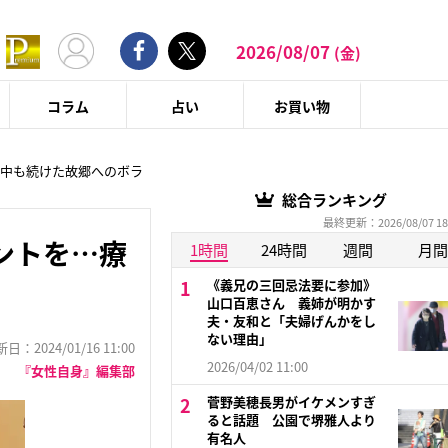
2026/08/07
(金)
コラム
占い
お買い物
養中も続けた故郷へのボラ
総合ランキング
最終更新：2026/08/07 18
ントを…療
1時間
24時間
週間
月間
《義兄の三回忌法要に参加》
山口百恵さん 義姉が明かす
夫・友和と「夫婦げんかをし
ない理由」
：2024/01/16 11:00
2026/04/02 11:00
『女性自身』編集部
菅野美穂長男がイケメンすぎ
ると話題 公園で堺雅人より
有名人