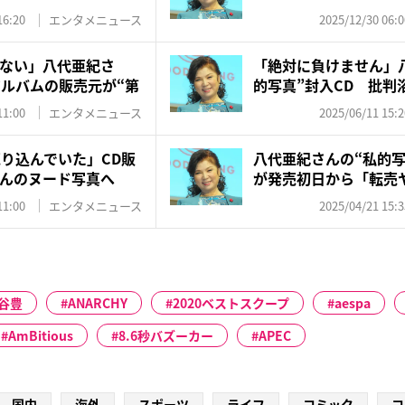
ード...
16:20
エンタメニュース
2025/12/30 06:0
ない」八代亜紀さ
「絶対に負けません」
アルバムの販売元が“第
的写真”封入CD 批判浴
11:00
エンタメニュース
2025/06/11 15:2
売り込んでいた」CD販
八代亜紀さんの“私的写
んのヌード写真へ
が発売初日から「転売
定...
11:00
エンタメニュース
2025/04/21 15:3
谷豊
ANARCHY
2020ベストスクープ
aespa
AmBitious
8.6秒バズーカー
APEC
国内
海外
スポーツ
ライフ
コミック
コ