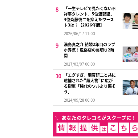
「一生テレビで見たくない不
祥事タレント」5位渡部建、
4位斉藤慎二を抑えたワース
ト3は？【2026年版】
2026/06/17 11:00
満島真之介 結婚2年目のラブ
ホ浮気！風俗店の裏切り2時
間
2017/03/07 00:00
「エグすぎ」羽賀研二と共に
逮捕された“超大物”に広が
る衝撃「稀代のワルより悪そ
う」
2024/09/28 06:00