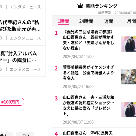
芸能ランキング
0
エンタメニュース
最終更新：2026/08/07 18
1時間
24時間
週間
月間
八代亜紀さんの“私
びた販売元が再...
《義兄の三回忌法要に参加》
山口百恵さん 義姉が明かす
0
エンタメニュース
夫・友和と「夫婦げんかをし
ない理由」
真”封入アルバム
2026/04/02 11:00
ヤー」の餌食に…
菅野美穂長男がイケメンすぎ
5
エンタメニュース
ると話題 公園で堺雅人より
有名人
2018/05/24 16:00
山口百恵さん 夫・三浦友和
100万円
が親友の認知症にショック…
支えに孫と贈る「プレゼン
ト」
2026/08/07 11:00
山口百恵さん GWに長男夫
ラム
占い