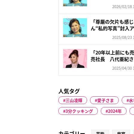
醸し...
2026/02/18 
「尊厳の欠片も感じ
ん“私的写真”封入
2...
2025/08/23 
「20年以上前にも
売社長 八代亜紀さ
の...
2025/04/30 
人気タグ
三山凌輝
愛子さま
水
3分クッキング
2024年
カテゴリー
芸能
皇室