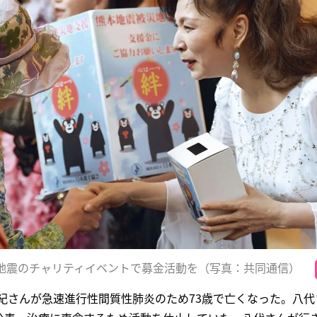
本地震のチャリティイベントで募金活動を（写真：共同通信）
亜紀さんが急速進行性間質性肺炎のため73歳で亡くなった。八代