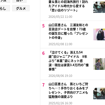
妻＆孫との初海外旅行！訪れ
たアイドル時代から愛する
らし
グルメ
「思い出のリゾート」
2026/05/22 11:00
山口百恵さん 三浦友和との
百貨店デートを目撃！73歳
の誕生日に贈った「プレゼン
トの中身」
2025/02/08 11:00
「泣けてくる」消えた54
歳“旧ジャニ”アイドル 8年
ぶり“本業”姿にネット感
涙…現在は家賃3.4万円の“懐
事情”
2026/08/06 19:10
山口百恵さん 孫といちご狩
りへ…！手作りおくるみをプ
レゼント、子供向けアニメも
猛勉強の溺愛ぶり
2025/02/26 16:30