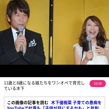
11歳と8歳になる娘たちをワンオペで育児し
10/16
ている木下
この画像の記事を読む
木下優樹菜 子育ての愚痴を
YouTubeで吐露も「子供が目にするかも」と批判