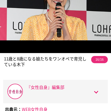
11歳と8歳になる娘たちをワンオペで育児し
16/16
ている木下
『女性自身』編集部
出典元：
WEB女性自身