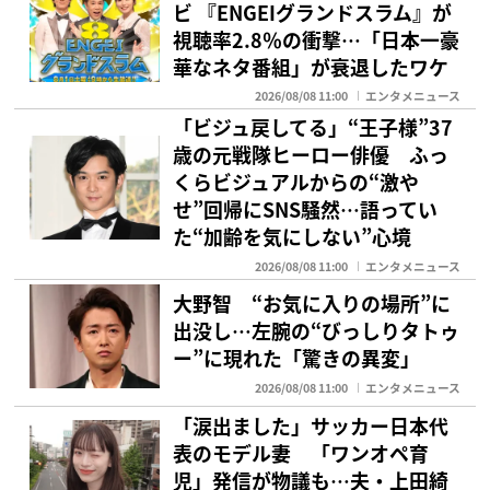
ビ 『ENGEIグランドスラム』が
視聴率2.8％の衝撃…「日本一豪
華なネタ番組」が衰退したワケ
2026/08/08 11:00
エンタメニュース
「ビジュ戻してる」“王子様”37
歳の元戦隊ヒーロー俳優 ふっ
くらビジュアルからの“激や
せ”回帰にSNS騒然…語ってい
た“加齢を気にしない”心境
2026/08/08 11:00
エンタメニュース
大野智 “お気に入りの場所”に
出没し…左腕の“びっしりタトゥ
ー”に現れた「驚きの異変」
2026/08/08 11:00
エンタメニュース
「涙出ました」サッカー日本代
表のモデル妻 「ワンオペ育
児」発信が物議も…夫・上田綺