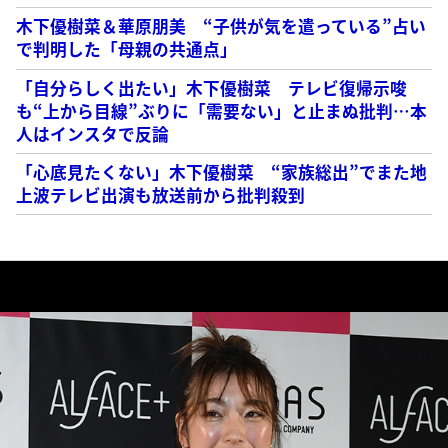
木下優樹菜＆華原朋美 “子供が気を遣っている”占い
で判明した「母親の共通点」
「自分らしく出たい」木下優樹菜 テレビ復帰示唆
も“上から目線”ぶりに「需要ない」と止まぬ批判…本
人はインスタで反論
「心底見たくない」木下優樹菜 “家族総出”でまた地
上波テレビ出演も放送前から批判殺到