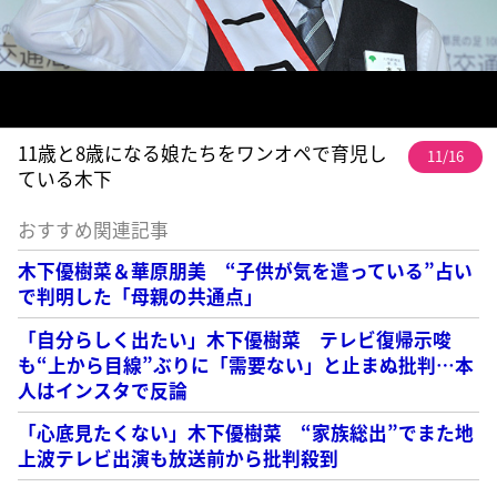
11歳と8歳になる娘たちをワンオペで育児し
11/16
ている木下
おすすめ関連記事
木下優樹菜＆華原朋美 “子供が気を遣っている”占い
で判明した「母親の共通点」
「自分らしく出たい」木下優樹菜 テレビ復帰示唆
も“上から目線”ぶりに「需要ない」と止まぬ批判…本
人はインスタで反論
「心底見たくない」木下優樹菜 “家族総出”でまた地
上波テレビ出演も放送前から批判殺到