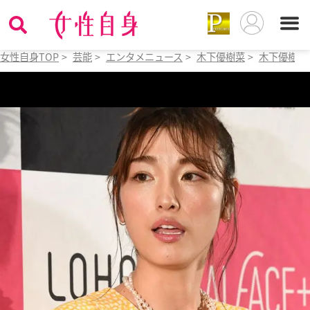
女性自身TOP
>
芸能
>
エンタメニュース
>
木下優樹菜
>
木下優樹菜