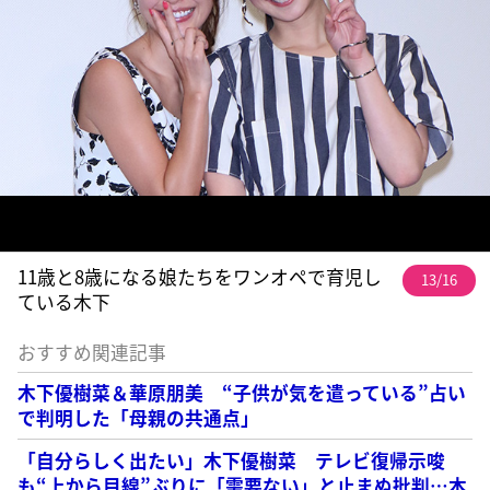
11歳と8歳になる娘たちをワンオペで育児し
13/16
ている木下
おすすめ関連記事
木下優樹菜＆華原朋美 “子供が気を遣っている”占い
で判明した「母親の共通点」
「自分らしく出たい」木下優樹菜 テレビ復帰示唆
も“上から目線”ぶりに「需要ない」と止まぬ批判…本