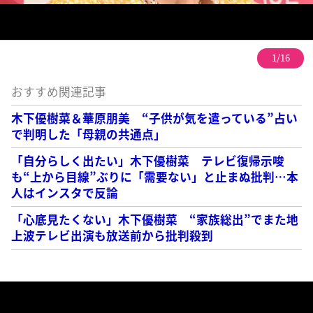
1/16
おすすめ関連記事
木下優樹菜＆華原朋美 “子供が気を遣っている”占い
で判明した「母親の共通点」
「自分らしく出たい」木下優樹菜 テレビ復帰示唆
も“上から目線”ぶりに「需要ない」と止まぬ批判…本
人はインスタで反論
「心底見たくない」木下優樹菜 “家族総出”でまた地
上波テレビ出演も放送前から批判殺到