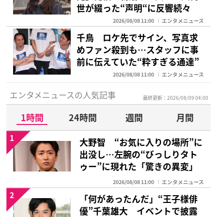
世が綴った“声明“に反響続々
2026/08/08 11:00
エンタメニュース
千鳥 ロケ先でサイン、写真求
めファン殺到も…スタッフに事
前に伝えていた“粋すぎる通達”
2026/08/08 11:00
エンタメニュース
エンタメニュースの人気記事
最終更新：2026/08/09 04:00
1時間
24時間
週間
月間
1
大野智 “お気に入りの場所”に
出没し…左腕の“びっしりタト
ゥー”に現れた「驚きの異変」
2026/08/08 11:00
エンタメニュース
2
「何があったんだ」“王子様俳
優”千葉雄大 イベントで披露