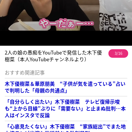
2人の娘の愚痴をYouTubeで発信した木下優
3/16
樹菜（本人YouTubeチャンネルより）
おすすめ関連記事
木下優樹菜＆華原朋美 “子供が気を遣っている”占い
で判明した「母親の共通点」
「自分らしく出たい」木下優樹菜 テレビ復帰示唆
も“上から目線”ぶりに「需要ない」と止まぬ批判…本
人はインスタで反論
「心底見たくない」木下優樹菜 “家族総出”でまた地