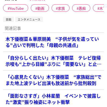
YouTube
動画
家族
愚痴
木下
芸能
エンタメニュース
関連記事
木下優樹菜＆華原朋美 “子供が気を遣ってい
る”占いで判明した「母親の共通点」
「自分らしく出たい」木下優樹菜 テレビ復帰
示唆も“上から目線”ぶりに「需要ない」と止ま
ぬ批判…本人はインスタで反論
「心底見たくない」木下優樹菜 “家族総出”で
また地上波テレビ出演も放送前から批判殺到
「面影なさすぎ」小林星蘭 イベントで披露し
た“激変”振り袖姿にネット衝撃