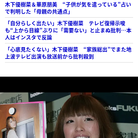
木下優樹菜＆華原朋美 “子供が気を遣っている”占い
で判明した「母親の共通点」
「自分らしく出たい」木下優樹菜 テレビ復帰示唆
も“上から目線”ぶりに「需要ない」と止まぬ批判…本
人はインスタで反論
「心底見たくない」木下優樹菜 “家族総出”でまた地
上波テレビ出演も放送前から批判殺到