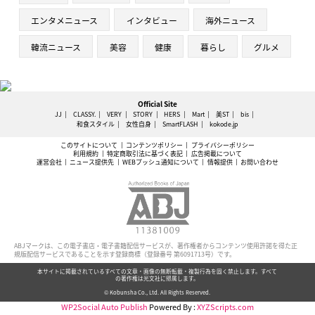
エンタメニュース
インタビュー
海外ニュース
韓流ニュース
美容
健康
暮らし
グルメ
Official Site
JJ
CLASSY.
VERY
STORY
HERS
Mart
美ST
bis
和食スタイル
女性自身
SmartFLASH
kokode.jp
このサイトについて
コンテンツポリシー
プライバシーポリシー
利用規約
特定商取引法に基づく表記
広告掲載について
運営会社
ニュース提供先
WEBプッシュ通知について
情報提供
お問い合わせ
ABJマークは、この電子書店・電子書籍配信サービスが、著作権者からコンテンツ使用許諾を得た正
規版配信サービスであることを示す登録商標（登録番号 第6091713号）です。
本サイトに掲載されているすべての文章・画像の無断転載・複製行為を固く禁止します。すべて
の著作権は光文社に帰属します。
© Kobunsha Co., Ltd. All Rights Reserved.
WP2Social Auto Publish
Powered By :
XYZScripts.com