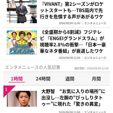
『VIVANT』第2シーズンがロケ
ットスタートも…TBS局内で先
行きを危惧する声があがるワケ
2026/08/09 11:00
エンタメニュース
《全盛期から8割減》フジテレ
ビ 『ENGEIグランドスラム』が
視聴率2.8％の衝撃…「日本一豪
華なネタ番組」が衰退したワケ
2026/08/08 11:00
エンタメニュース
エンタメニュースの人気記事
最終更新：2026/08/09 22:00
1時間
24時間
週間
月間
1
大野智 “お気に入りの場所”に
出没し…左腕の“びっしりタト
ゥー”に現れた「驚きの異変」
2026/08/08 11:00
エンタメニュース