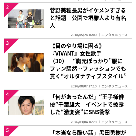
2
菅野美穂長男がイケメンすぎる
と話題 公園で堺雅人より有名
人
2018/05/24 16:00
エンタメニュース
3
《目のやり場に困る》
『VIVANT』女性歌手
（30） “胸元ぽっかり”服に
ファン騒然…ファッションでも
貫く“オルタナティブスタイル”
2026/08/07 17:10
エンタメニュース
4
「何があったんだ」“王子様俳
優”千葉雄大 イベントで披露
した“激変姿”にSNS衝撃
2026/03/04 16:20
エンタメニュース
5
「本当なら酷い話」黒田勇樹が