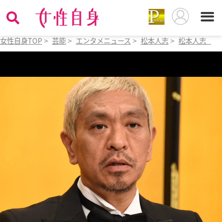
女性自身TOP
>
芸能
>
エンタメニュース
>
松本人志
>
松本人志 つ