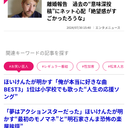
離婚報告 過去の“意味深投
稿”にネット心配「絶望感がす
ごかったろうな」
2024/07/30 15:40
エンタメニュース
関連キーワードの記事を探す
お笑い芸人
レギュラー番組
性加害
松本人志
ほいけんたが明かす「俺が本当に好きな曲
BEST3」1位は小学校でも歌った“人生の応援ソ
ング”
「夢はアクションスターだった」ほいけんたが明
かす“最初のモノマネ”と“明石家さんま恐怖の楽
屋挨拶”