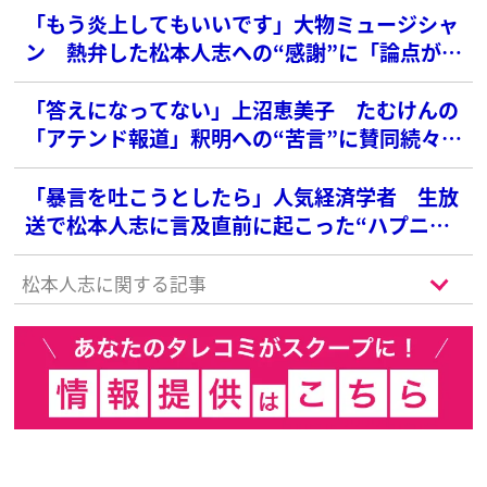
「もう炎上してもいいです」大物ミュージシャ
ン 熱弁した松本人志への“感謝”に「論点がズ
レすぎ」「素直」と賛否真っ二つ
「答えになってない」上沼恵美子 たむけんの
「アテンド報道」釈明への“苦言”に賛同続々
「凄く解る」
「暴言を吐こうとしたら」人気経済学者 生放
送で松本人志に言及直前に起こった“ハプニン
グ”に「放送事故」とネット騒然
松本人志に関する記事