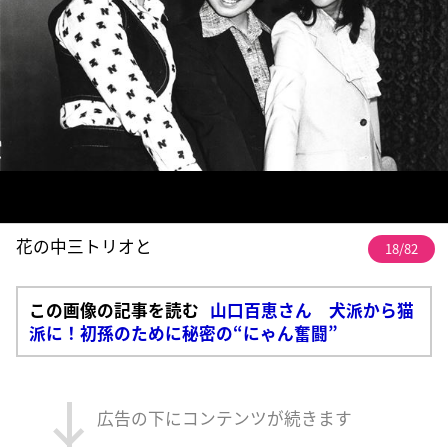
花の中三トリオと
18/82
この画像の記事を読む
山口百恵さん 犬派から猫
派に！初孫のために秘密の“にゃん奮闘”
広告の下にコンテンツが続きます