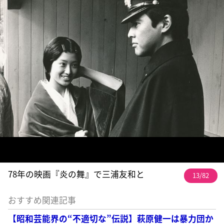
78年の映画『炎の舞』で三浦友和と
13/82
おすすめ関連記事
【昭和芸能界の“不適切な”伝説】萩原健一は暴力団か