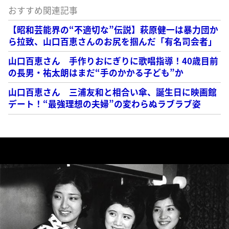
おすすめ関連記事
【昭和芸能界の“不適切な”伝説】萩原健一は暴力団か
ら拉致、山口百恵さんのお尻を掴んだ「有名司会者」
山口百恵さん 手作りおにぎりに歌唱指導！40歳目前
の長男・祐太朗はまだ“手のかかる子ども”か
山口百恵さん 三浦友和と相合い傘、誕生日に映画館
デート！“最強理想の夫婦”の変わらぬラブラブ姿