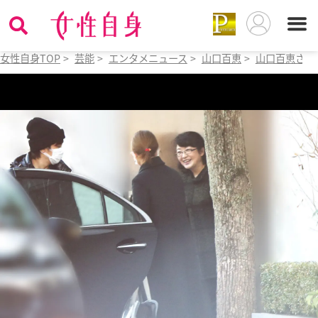
女性自身TOP
>
芸能
>
エンタメニュース
>
山口百恵
>
山口百恵さん