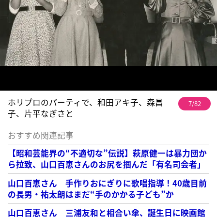
ホリプロのパーティで、和田アキ子、森昌
7/82
子、片平なぎさと
おすすめ関連記事
【昭和芸能界の“不適切な”伝説】萩原健一は暴力団か
ら拉致、山口百恵さんのお尻を掴んだ「有名司会者」
山口百恵さん 手作りおにぎりに歌唱指導！40歳目前
の長男・祐太朗はまだ“手のかかる子ども”か
山口百恵さん 三浦友和と相合い傘、誕生日に映画館