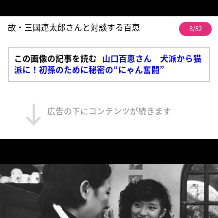
故・三國連太郎さんと対談する百恵
8/82
この画像の記事を読む
山口百恵さん 犬派から猫
派に！初孫のために秘密の“にゃん奮闘”
広告の下にコンテンツが続きます