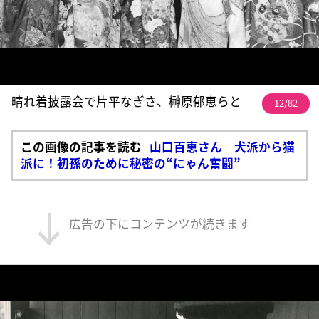
晴れ着披露会で片平なぎさ、榊原郁恵らと
12/82
この画像の記事を読む
山口百恵さん 犬派から猫
派に！初孫のために秘密の“にゃん奮闘”
広告の下にコンテンツが続きます