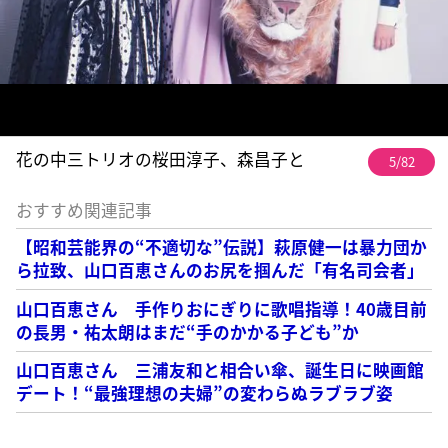
花の中三トリオの桜田淳子、森昌子と
5/82
おすすめ関連記事
【昭和芸能界の“不適切な”伝説】萩原健一は暴力団か
ら拉致、山口百恵さんのお尻を掴んだ「有名司会者」
山口百恵さん 手作りおにぎりに歌唱指導！40歳目前
の長男・祐太朗はまだ“手のかかる子ども”か
山口百恵さん 三浦友和と相合い傘、誕生日に映画館
デート！“最強理想の夫婦”の変わらぬラブラブ姿