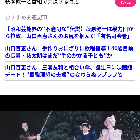
萩本欽一と番組で共演する百恵
19/82
おすすめ関連記事
【昭和芸能界の“不適切な”伝説】萩原健一は暴力団か
ら拉致、山口百恵さんのお尻を掴んだ「有名司会者」
山口百恵さん 手作りおにぎりに歌唱指導！40歳目前
の長男・祐太朗はまだ“手のかかる子ども”か
山口百恵さん 三浦友和と相合い傘、誕生日に映画館
デート！“最強理想の夫婦”の変わらぬラブラブ姿