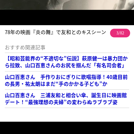
78年の映画『炎の舞』で友和とのキスシーン
3/82
おすすめ関連記事
【昭和芸能界の“不適切な”伝説】萩原健一は暴力団か
ら拉致、山口百恵さんのお尻を掴んだ「有名司会者」
山口百恵さん 手作りおにぎりに歌唱指導！40歳目前
の長男・祐太朗はまだ“手のかかる子ども”か
山口百恵さん 三浦友和と相合い傘、誕生日に映画館
デート！“最強理想の夫婦”の変わらぬラブラブ姿