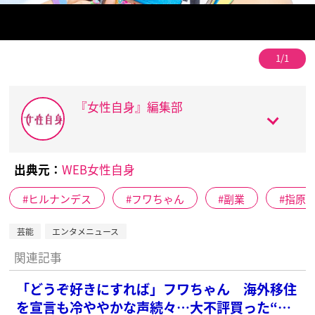
1/1
『女性自身』編集部
出典元：
WEB女性自身
ヒルナンデス
フワちゃん
副業
指原
芸能
エンタメニュース
関連記事
「どうぞ好きにすれば」フワちゃん 海外移住
を宣言も冷ややかな声続々…大不評買った“深