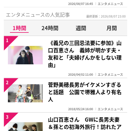
2026/08/07 16:45
エンタメニュース
エンタメニュースの人気記事
最終更新：2026/08/07 23:00
1時間
24時間
週間
月間
1
《義兄の三回忌法要に参加》山
口百恵さん 義姉が明かす夫・
友和と「夫婦げんかをしない理
由」
2026/04/02 11:00
エンタメニュース
2
菅野美穂長男がイケメンすぎる
と話題 公園で堺雅人より有名
人
2018/05/24 16:00
エンタメニュース
3
山口百恵さん GWに長男夫妻
＆孫との初海外旅行！訪れたア