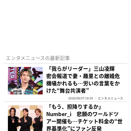
エンタメニュースの最新記事
「我らがリーダー」三山凌輝
密会報道で妻・趣里との離婚危
機囁かれるも…労いの言葉をか
けた“舞台共演者”
2026/08/07 18:35
エンタメニュース
「もう、担降りするか」
Number_i 悲願のワールドツ
アー開催も…チケット料金の“世
界基準化”にファン反発