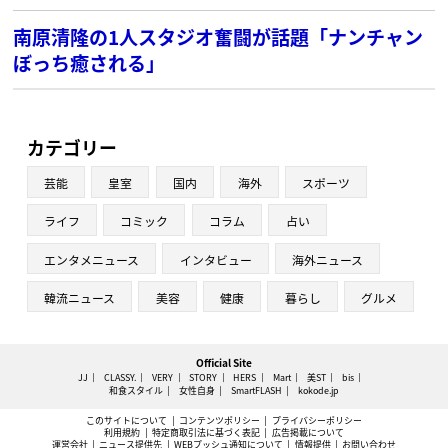
南原清隆の1人スタジオ奮闘が話題「ナンチャン
ぼっち癒される」
カテゴリー
芸能
皇室
国内
海外
スポーツ
ライフ
コミック
コラム
占い
エンタメニュース
インタビュー
海外ニュース
韓流ニュース
美容
健康
暮らし
グルメ
Official Site
JJ
CLASSY.
VERY
STORY
HERS
Mart
美ST
bis
和食スタイル
女性自身
SmartFLASH
kokode.jp
このサイトについて
コンテンツポリシー
プライバシーポリシー
利用規約
特定商取引法に基づく表記
広告掲載について
運営会社
ニュース提供先
WEBプッシュ通知について
情報提供
お問い合わせ