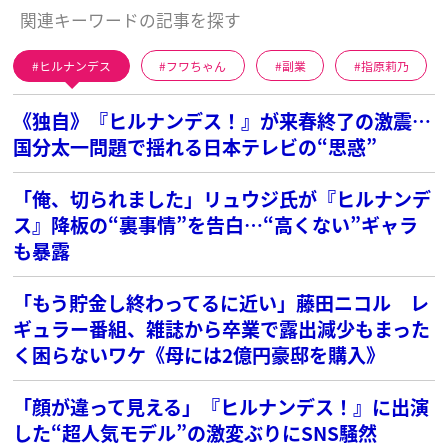
関連キーワードの記事を探す
ヒルナンデス
フワちゃん
副業
指原莉乃
《独自》『ヒルナンデス！』が来春終了の激震…
国分太一問題で揺れる日本テレビの“思惑”
「俺、切られました」リュウジ氏が『ヒルナンデ
ス』降板の“裏事情”を告白…“高くない”ギャラ
も暴露
「もう貯金し終わってるに近い」藤田ニコル レ
ギュラー番組、雑誌から卒業で露出減少もまった
く困らないワケ《母には2億円豪邸を購入》
「顔が違って見える」『ヒルナンデス！』に出演
した“超人気モデル”の激変ぶりにSNS騒然