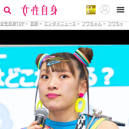
女性自身TOP
>
芸能
>
エンタメニュース
>
フワちゃん
>
フワちゃん