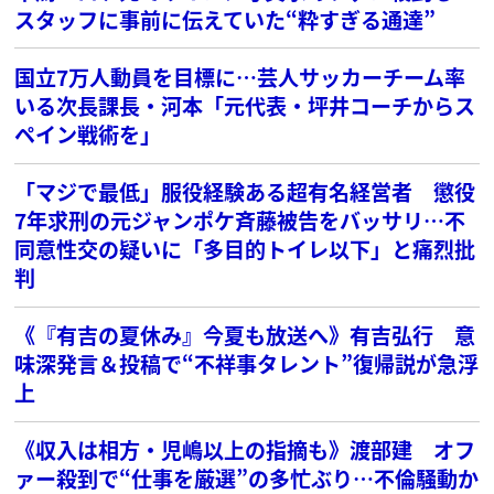
スタッフに事前に伝えていた“粋すぎる通達”
国立7万人動員を目標に…芸人サッカーチーム率
いる次長課長・河本「元代表・坪井コーチからス
ペイン戦術を」
「マジで最低」服役経験ある超有名経営者 懲役
7年求刑の元ジャンポケ斉藤被告をバッサリ…不
同意性交の疑いに「多目的トイレ以下」と痛烈批
判
《『有吉の夏休み』今夏も放送へ》有吉弘行 意
味深発言＆投稿で“不祥事タレント”復帰説が急浮
上
《収入は相方・児嶋以上の指摘も》渡部建 オフ
ァー殺到で“仕事を厳選”の多忙ぶり…不倫騒動か