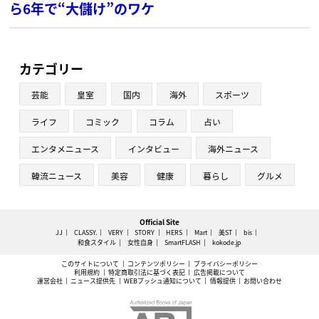
ら6年で“大儲け”のワケ
カテゴリー
芸能
皇室
国内
海外
スポーツ
ライフ
コミック
コラム
占い
エンタメニュース
インタビュー
海外ニュース
韓流ニュース
美容
健康
暮らし
グルメ
Official Site
JJ
CLASSY.
VERY
STORY
HERS
Mart
美ST
bis
和食スタイル
女性自身
SmartFLASH
kokode.jp
このサイトについて
コンテンツポリシー
プライバシーポリシー
利用規約
特定商取引法に基づく表記
広告掲載について
運営会社
ニュース提供先
WEBプッシュ通知について
情報提供
お問い合わせ