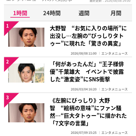
最終更新：2026/08/08 14:00
1時間
24時間
週間
月間
1
大野智 “お気に入りの場所”に
出没し…左腕の“びっしりタト
ゥー”に現れた「驚きの異変」
2026/08/08 11:00
エンタメニュース
2
「何があったんだ」“王子様俳
優”千葉雄大 イベントで披露
した“激変姿”にSNS衝撃
2026/03/04 16:20
エンタメニュース
3
《左腕にびっしり》大野
智 “絵柄の意味”にファン騒
然…“巨大タトゥー”に描かれた
「7文字の言葉」
2026/07/09 15:25
エンタメニュース