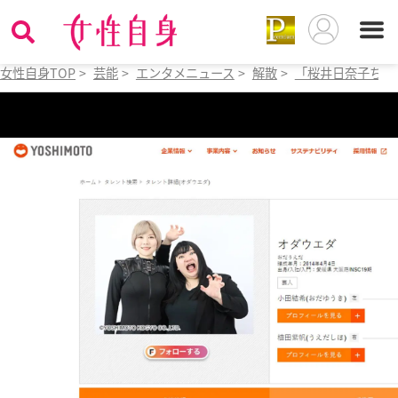
女性自身TOP
>
芸能
>
エンタメニュース
>
解散
>
「桜井日奈子ちゃ