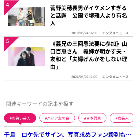
4
菅野美穂長男がイケメンすぎる
と話題 公園で堺雅人より有名
人
2018/05/24 16:00
エンタメニュース
5
《義兄の三回忌法要に参加》山
口百恵さん 義姉が明かす夫・
友和と「夫婦げんかをしない理
由」
2026/04/02 11:00
エンタメニュース
関連キーワードの記事を探す
お笑い芸人
ハイツ友の会
吉本興業
女芸人
千鳥 ロケ先でサイン、写真求めファン殺到も…