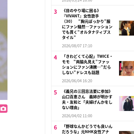
《目のやり場に困る》
『VIVANT』女性歌手
（30） “胸元ぽっかり”服
にファン騒然…ファッション
でも貫く“オルタナティブス
タイル”
2026/08/07 17:10
「きわどくて心配」TWICE・
モモ “両脇丸見え”ファッ
ションにファン沸騰…“だら
しない”ドレスも話題
2026/06/04 16:20
《義兄の三回忌法要に参加》
山口百恵さん 義姉が明かす
夫・友和と「夫婦げんかをし
ない理由」
2026/04/02 11:00
「野球なんかどうでも良いん
だろうな」元NHK女性アナ