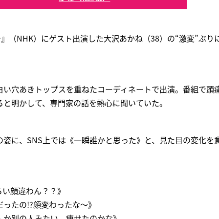
チ』（NHK）にゲスト出演した大沢あかね（38）の“激変”ぶり
白い穴あきトップスを重ねたコーディネートで出演。番組で頭
ると明かして、専門家の話を熱心に聞いていた。
の姿に、SNS上では《一瞬誰かと思った》と、見た目の変化を
らい顔違わん？？》
ったの!?顔変わったな～》
んか別の人みたい。痩せたのかな》