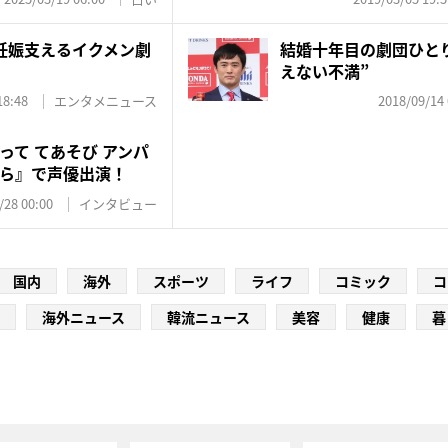
妊娠支えるイクメン劇
結婚十年目の劇団ひと
えない不満”
18:48
エンタメニュース
2018/09/14 
って てあそび アンパ
ら』で声優出演！
/28 00:00
インタビュー
国内
海外
スポーツ
ライフ
コミック
コ
海外ニュース
韓流ニュース
美容
健康
暮