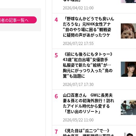
2026/04/02 11:00
「野球なんかどうでも良いん
著者の記事一覧へ
だろうな」元NHK女性アナ
“目のやり場に困る”観戦姿
に疑問の声があがったワケ
2026/07/22 17:55
《前にも後ろにもタトゥー》
43歳“紅白出場”女優歌手
私服姿で新たな“絵柄”が…
胸元にがっつり入った“鳥の
翼”も話題に
2026/07/17 17:30
山口百恵さん GWに長男夫
妻＆孫との初海外旅行！訪れ
たアイドル時代から愛する
「思い出のリゾート」
2026/05/22 11:00
《見た目は“瓜二つ”で…》
鈴木亮平 撮影現場に帯同さ