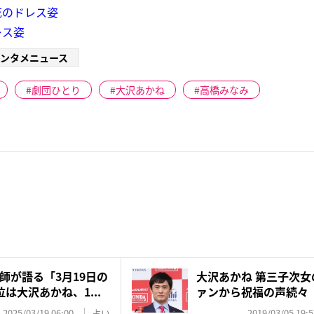
花のドレス姿
レス姿
ンタメニュース
劇団ひとり
大沢あかね
高橋みなみ
師が語る「3月19日の
大沢あかね 第三子次
は大沢あかね、1...
ァンから祝福の声続々
2025/03/19 06:00
占い
2019/03/05 19:5