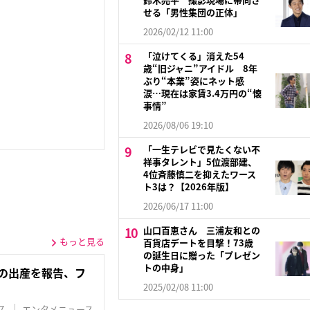
せる「男性集団の正体」
2026/02/12 11:00
「泣けてくる」消えた54
歳“旧ジャニ”アイドル 8年
ぶり“本業”姿にネット感
涙…現在は家賃3.4万円の“懐
事情”
2026/08/06 19:10
「一生テレビで見たくない不
祥事タレント」5位渡部建、
4位斉藤慎二を抑えたワース
ト3は？【2026年版】
2026/06/17 11:00
山口百恵さん 三浦友和との
もっと見る
百貨店デートを目撃！73歳
の誕生日に贈った「プレゼン
トの中身」
女の出産を報告、フ
2025/02/08 11:00
7
エンタメニュース