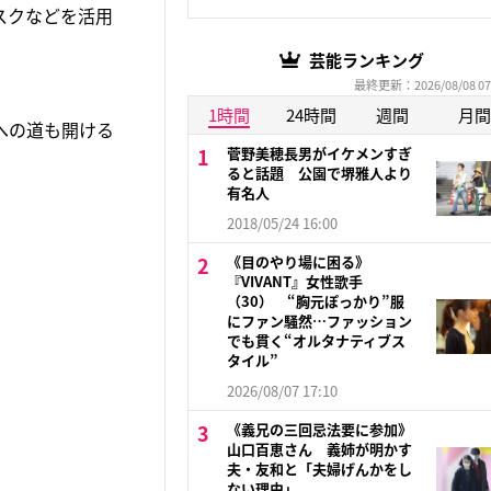
スクなどを活用
芸能ランキング
最終更新：2026/08/08 07
1時間
24時間
週間
月間
への道も開ける
菅野美穂長男がイケメンすぎ
ると話題 公園で堺雅人より
有名人
2018/05/24 16:00
《目のやり場に困る》
『VIVANT』女性歌手
（30） “胸元ぽっかり”服
にファン騒然…ファッション
でも貫く“オルタナティブス
タイル”
2026/08/07 17:10
《義兄の三回忌法要に参加》
山口百恵さん 義姉が明かす
夫・友和と「夫婦げんかをし
ない理由」