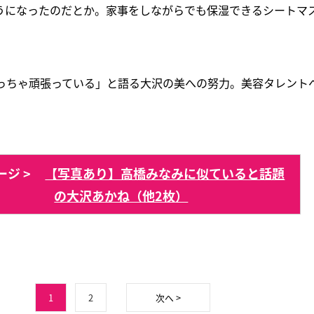
うになったのだとか。家事をしながらでも保湿できるシートマ
めっちゃ頑張っている」と語る大沢の美への努力。美容タレント
ジ >
【写真あり】高橋みなみに似ていると話題
の大沢あかね（他2枚）
1
2
次へ >