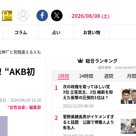
2026/08/08
(土)
コラム
占い
お買い物
代神7”と見間違える人も
総合ランキング
最終更新：2026/08/08 07
“AKB初
1時間
24時間
週間
月間
次の政権を取ってほしい党
3位 立憲民主、2位 維新を抑
えた衝撃の圧倒的1位は？
：2024/04/10 19:28
2023/12/03 06:00
『女性自身』編集部
菅野美穂長男がイケメンすぎ
ると話題 公園で堺雅人より
有名人
2018/05/24 16:00