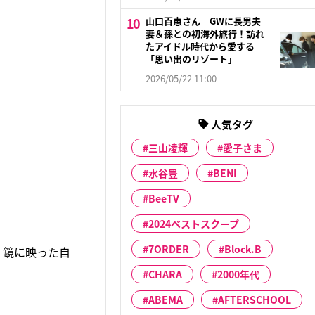
山口百恵さん GWに長男夫
妻＆孫との初海外旅行！訪れ
たアイドル時代から愛する
「思い出のリゾート」
2026/05/22 11:00
人気タグ
三山凌輝
愛子さま
水谷豊
BENI
BeeTV
2024ベストスクープ
7ORDER
Block.B
、鏡に映った自
CHARA
2000年代
ABEMA
AFTERSCHOOL