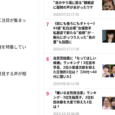
“目のやり場に困る”観戦姿
に疑問の声があがったワケ
2026/07/22 17:55
に注目が集まっ
《前にも後ろにもタトゥー》
43歳“紅白出場”女優歌手
私服姿で新たな“絵柄”が…
胸元にがっつり入った“鳥の
翼”も話題に
痛を特集してい
2026/07/17 17:30
自民党総裁に「なってほしい
候補」ランキング！3位高市
早苗、2位小泉進次郎を抑え
た圧倒的1位は？【30代〜60
意見する声が相
代に聞いた】
2024/09/26 11:00
「嫌いな女性政治家」ランキ
ング…3位生稲晃子、2位杉
田水脈を大差で抑えた1位
は？
2023/12/16 06:00