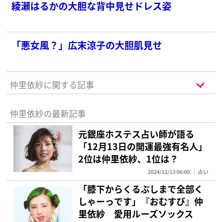
綾瀬はるかの大胆な背中見せドレス姿
「悪女風？」広末涼子の大胆肌見せ
仲里依紗に関する記事
仲里依紗の最新記事
元銀座ホステス占い師が語る
「12月13日の開運最強有名人」
2位は仲里依紗、1位は？
2024/12/13 06:00
占い
「膝下からくるぶしまで全部く
しゃーっです」『おむすび』仲
里依紗 愛用ルーズソックス