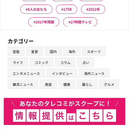
8人の女たち
175R
2022年
2027年問題
27時間テレビ
カテゴリー
芸能
皇室
国内
海外
スポーツ
ライフ
コミック
コラム
占い
エンタメニュース
インタビュー
海外ニュース
韓流ニュース
美容
健康
暮らし
グルメ