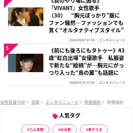
《目のやり場に困る》
『VIVANT』女性歌手
（30） “胸元ぽっかり”服に
ファン騒然…ファッションでも
貫く“オルタナティブスタイル”
2026/08/07 17:10
エンタメニュース
5
《前にも後ろにもタトゥー》43
歳“紅白出場”女優歌手 私服姿
で新たな“絵柄”が…胸元にがっ
つり入った“鳥の翼”も話題に
2026/07/17 17:30
エンタメニュース
女性自身TOP
>
芸能
>
エンタメニュース
>
仲里依紗
>
仲里依紗 ブ
人気タグ
三山凌輝
水谷豊
愛子さま