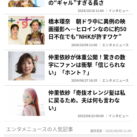
の“ギャル”すぎる長さ
2024/10/18 11:00
インタビュー
橋本環奈 朝ドラ中に異例の映
画撮影へ…ヒロインなのに約50
日不在でも“NHKが許すワケ”
2024/10/08 11:00
エンタメニュース
仲里依紗が体重公開！驚きの数
字にファンは衝撃「信じられな
い」「ホント？」
2024/06/27 16:35
エンタメニュース
仲里依紗「奇抜オレンジ髪は私
に戻るため。夫は何も言わな
い」
2023/04/22 06:00
インタビュー
エンタメニュースの人気記事
最終更新：2026/08/08 11:00