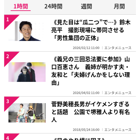
1時間
24時間
週間
月間
1
《見た目は“瓜二つ”で…》鈴木
亮平 撮影現場に帯同させる
「男性集団の正体」
2026/02/12 11:00
エンタメニュース
2
《義兄の三回忌法要に参加》山
口百恵さん 義姉が明かす夫・
友和と「夫婦げんかをしない理
由」
2026/04/02 11:00
エンタメニュース
3
菅野美穂長男がイケメンすぎる
と話題 公園で堺雅人より有名
人
2018/05/24 16:00
エンタメニュース
4