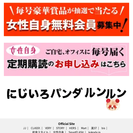
Official Site
JJ
CLASSY.
VERY
STORY
HERS
Mart
美ST
bis
和食スタイル
女性自身
SmartFLASH
kokode.jp