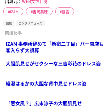
出典元：
WEB女性自身
IZAM
吉岡美穂
暴露
芸能
エンタメニュース
関連記事
IZAM 事務所辞めて「新宿二丁目」バー開店も
客入らず大誤算
大胆肌見せがセクシーな三吉彩花のドレス姿
綾瀬はるかの大胆な背中見せドレス姿
「悪女風？」広末涼子の大胆肌見せ