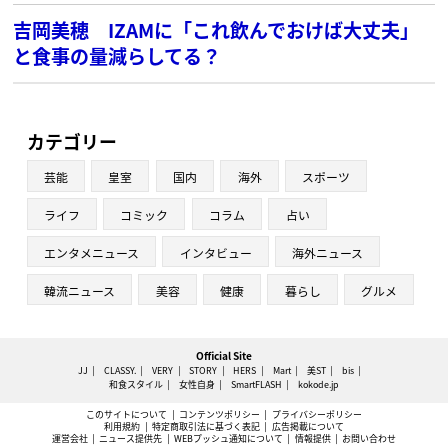
吉岡美穂 IZAMに「これ飲んでおけば大丈夫」
と食事の量減らしてる？
カテゴリー
芸能
皇室
国内
海外
スポーツ
ライフ
コミック
コラム
占い
エンタメニュース
インタビュー
海外ニュース
韓流ニュース
美容
健康
暮らし
グルメ
Official Site
JJ
CLASSY.
VERY
STORY
HERS
Mart
美ST
bis
和食スタイル
女性自身
SmartFLASH
kokode.jp
このサイトについて
コンテンツポリシー
プライバシーポリシー
利用規約
特定商取引法に基づく表記
広告掲載について
運営会社
ニュース提供先
WEBプッシュ通知について
情報提供
お問い合わせ