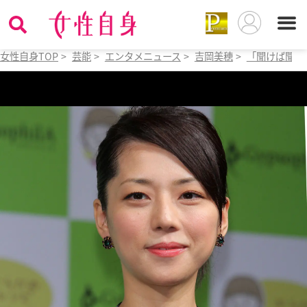
女性自身TOP
>
芸能
>
エンタメニュース
>
吉岡美穂
>
「聞けば聞く