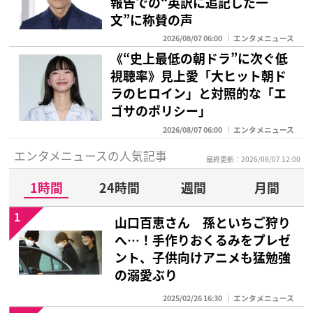
報告での“英訳に追記した一
文”に称賛の声
2026/08/07 06:00
エンタメニュース
《“史上最低の朝ドラ”に次ぐ低
視聴率》見上愛「大ヒット朝ド
ラのヒロイン」と対照的な「エ
ゴサのポリシー」
2026/08/07 06:00
エンタメニュース
エンタメニュースの人気記事
最終更新：2026/08/07 12:00
1時間
24時間
週間
月間
1
山口百恵さん 孫といちご狩り
へ…！手作りおくるみをプレゼ
ント、子供向けアニメも猛勉強
の溺愛ぶり
2025/02/26 16:30
エンタメニュース