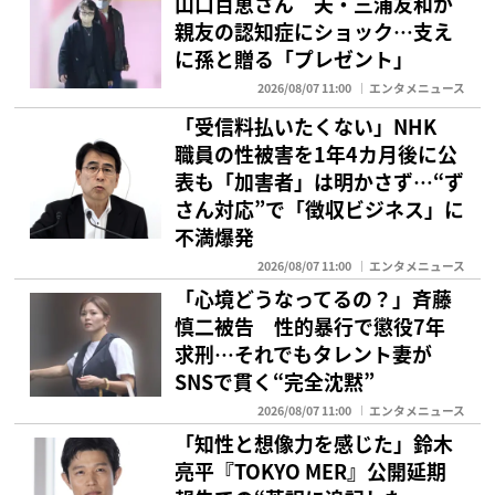
山口百恵さん 夫・三浦友和が
親友の認知症にショック…支え
に孫と贈る「プレゼント」
2026/08/07 11:00
エンタメニュース
「受信料払いたくない」NHK
職員の性被害を1年4カ月後に公
表も「加害者」は明かさず…“ず
さん対応”で「徴収ビジネス」に
不満爆発
2026/08/07 11:00
エンタメニュース
「心境どうなってるの？」斉藤
慎二被告 性的暴行で懲役7年
求刑…それでもタレント妻が
SNSで貫く“完全沈黙”
2026/08/07 11:00
エンタメニュース
「知性と想像力を感じた」鈴木
亮平『TOKYO MER』公開延期