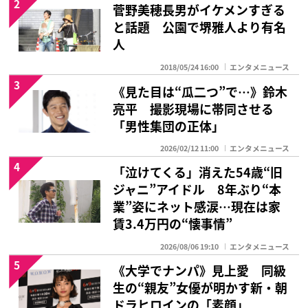
2
菅野美穂長男がイケメンすぎる
と話題 公園で堺雅人より有名
人
2018/05/24 16:00
エンタメニュース
3
《見た目は“瓜二つ”で…》鈴木
亮平 撮影現場に帯同させる
「男性集団の正体」
2026/02/12 11:00
エンタメニュース
4
「泣けてくる」消えた54歳“旧
ジャニ”アイドル 8年ぶり“本
業”姿にネット感涙…現在は家
賃3.4万円の“懐事情”
2026/08/06 19:10
エンタメニュース
5
《大学でナンパ》見上愛 同級
生の“親友”女優が明かす新・朝
ドラヒロインの「素顔」