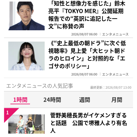
「知性と想像力を感じた」鈴木
亮平『TOKYO MER』公開延期
報告での“英訳に追記した一
文”に称賛の声
2026/08/07 06:00
エンタメニュース
《“史上最低の朝ドラ”に次ぐ低
視聴率》見上愛「大ヒット朝ド
ラのヒロイン」と対照的な「エ
ゴサのポリシー」
2026/08/07 06:00
エンタメニュース
エンタメニュースの人気記事
最終更新：2026/08/07 13:00
1時間
24時間
週間
月間
1
菅野美穂長男がイケメンすぎる
と話題 公園で堺雅人より有名
人