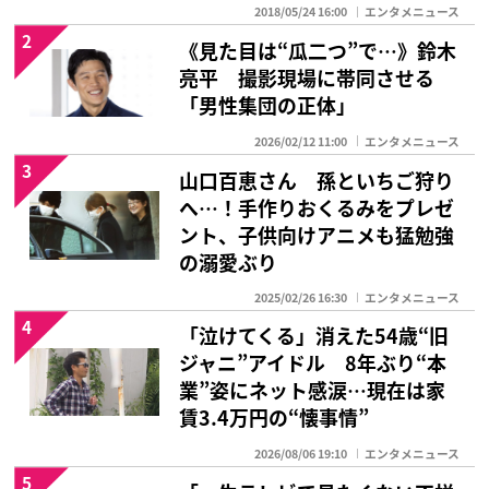
2018/05/24 16:00
エンタメニュース
2
《見た目は“瓜二つ”で…》鈴木
亮平 撮影現場に帯同させる
「男性集団の正体」
2026/02/12 11:00
エンタメニュース
3
山口百恵さん 孫といちご狩り
へ…！手作りおくるみをプレゼ
ント、子供向けアニメも猛勉強
の溺愛ぶり
2025/02/26 16:30
エンタメニュース
4
「泣けてくる」消えた54歳“旧
ジャニ”アイドル 8年ぶり“本
業”姿にネット感涙…現在は家
賃3.4万円の“懐事情”
2026/08/06 19:10
エンタメニュース
5