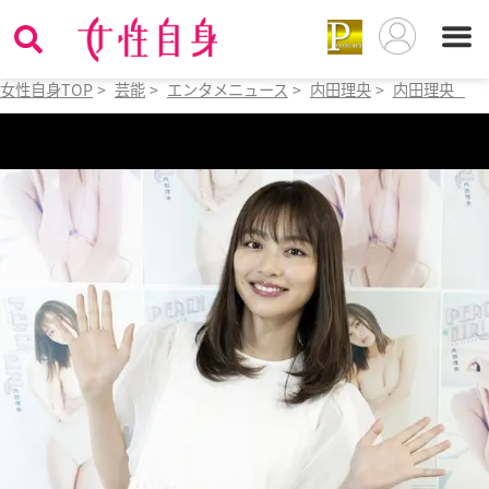
女性自身TOP
>
芸能
>
エンタメニュース
>
内田理央
>
内田理央 人気