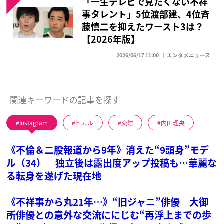
「一生テレビで見たくない不祥
事タレント」5位渡部建、4位斉
藤慎二を抑えたワースト3は？
【2026年版】
2026/06/17 11:00
エンタメニュース
関連キーワードの記事を探す
Instagram
ヒカル
交際
内田理央
《不倫＆二股報道から9年》消えた“9頭身”モデ
ル（34） 独立後は露出度アップ投稿も…華麗な
る転身を遂げた現在地
《不祥事から丸21年…》“旧ジャニ”俳優 大御
所俳優との意外な交流ににじむ“再浮上までの歩