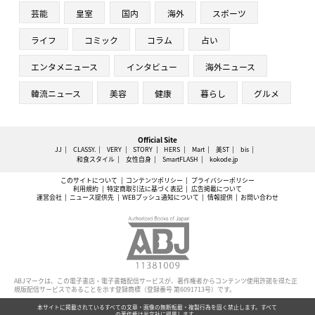
芸能
皇室
国内
海外
スポーツ
ライフ
コミック
コラム
占い
エンタメニュース
インタビュー
海外ニュース
韓流ニュース
美容
健康
暮らし
グルメ
Official Site
JJ
CLASSY.
VERY
STORY
HERS
Mart
美ST
bis
和食スタイル
女性自身
SmartFLASH
kokode.jp
このサイトについて
コンテンツポリシー
プライバシーポリシー
利用規約
特定商取引法に基づく表記
広告掲載について
運営会社
ニュース提供先
WEBプッシュ通知について
情報提供
お問い合わせ
ABJマークは、この電子書店・電子書籍配信サービスが、著作権者からコンテンツ使用許諾を得た正
規版配信サービスであることを示す登録商標（登録番号 第6091713号）です。
本サイトに掲載されているすべての文章・画像の無断転載・複製行為を固く禁止します。すべて
の著作権は光文社に帰属します。