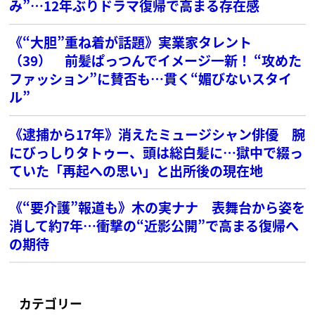
み”…12年ぶりドラマ復帰で高まる存在感
《“大胆”重ね着が話題》実業家タレント
（39） 前髪ぱっつんでイメージ一新！ “攻めた
ファッション”に賛否も…貫く“媚びないスタイ
ル”
《逮捕から17年》消えたミュージシャン俳優 腕
にびっしりタトゥー、頭は総白髪に…獄中で綴っ
ていた「再起への思い」と出所後の現在地
《“要介護”報道も》木の実ナナ 表舞台から姿を
消して約7年…衝撃の“近影公開”で高まる復帰へ
の期待
カテゴリー