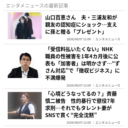
エンタメニュースの最新記事
山口百恵さん 夫・三浦友和が
親友の認知症にショック…支え
に孫と贈る「プレゼント」
2026/08/07 11:00
エンタメニュース
「受信料払いたくない」NHK
職員の性被害を1年4カ月後に公
表も「加害者」は明かさず…“ず
さん対応”で「徴収ビジネス」に
不満爆発
2026/08/07 11:00
エンタメニュース
「心境どうなってるの？」斉藤
慎二被告 性的暴行で懲役7年
求刑…それでもタレント妻が
SNSで貫く“完全沈黙”
2026/08/07 11:00
エンタメニュース