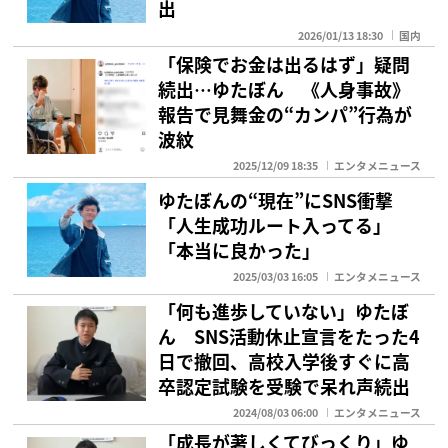
出
2026/01/13 18:30
国内
「保険でお金は出るはず」疑問
続出…ゆたぼん 《人身事故》
報告で見舞金の“カンパ”行為が
波紋
2025/12/09 18:35
エンタメニュース
ゆたぼんの“現在”にSNS衝撃
「人生成功ルート入ってる」
「本当に良かった」
2025/03/03 16:05
エンタメニュース
「何も進歩していない」ゆたぼ
ん SNS活動休止宣言をたった4
日で撤回、高校入学後すぐに高
卒認定試験を受験で呆れ声続出
2024/08/03 06:00
エンタメニュース
「成長が著しくてびっくり」ゆ