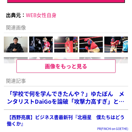
出典元：
WEB女性自身
関連画像
画像をもっと見る
関連記事
「学校で何を学んできたんや？」ゆたぼん メ
ンタリストDaiGoを論破「攻撃力高すぎ」とネ
ット衝撃
【西野亮廣】ビジネス書最新刊『北極星 僕たちはどう
働くか』
PR(FINCHI on GOETHE)