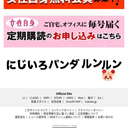
Official Site
JJ
CLASSY.
VERY
STORY
HERS
Mart
美ST
bis
和食スタイル
女性自身
SmartFLASH
kokode.jp
このサイトについて
コンテンツポリシー
プライバシーポリシー
利用規約
特定商取引法に基づく表記
広告掲載について
運営会社
ニュース提供先
WEBプッシュ通知について
情報提供
お問い合わせ