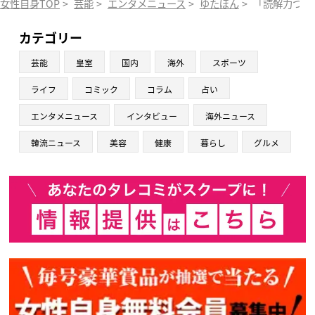
女性自身TOP
>
芸能
>
エンタメニュース
>
ゆたぼん
>
「読解力つけ
カテゴリー
芸能
皇室
国内
海外
スポーツ
ライフ
コミック
コラム
占い
エンタメニュース
インタビュー
海外ニュース
韓流ニュース
美容
健康
暮らし
グルメ