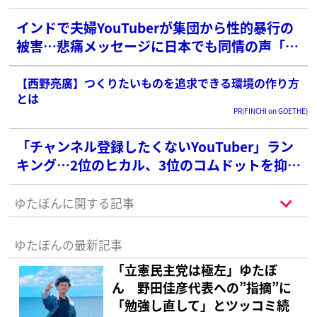
インドで夫婦YouTuberが集団から性的暴行の
被害…悲痛メッセージに日本でも同情の声「本
当に悲しい事件」
【西野亮廣】つくりたいものを追求できる環境の作り方
とは
PR(FINCHI on GOETHE)
「チャンネル登録したくないYouTuber」ラン
キング…2位のヒカル、3位のコムドットを抑え
た1位は？
ゆたぼんに関する記事
ゆたぼんの最新記事
「立憲民主党は極左」ゆたぼ
ん 野田佳彦代表への”指摘”に
「勉強し直して」とツッコミ続