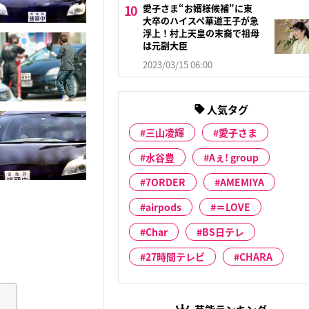
愛子さま“お婿様候補”に東
大卒のハイスペ華道王子が急
浮上！村上天皇の末裔で祖母
は元副大臣
2023/03/15 06:00
人気タグ
三山凌輝
愛子さま
水谷豊
Aぇ! group
7ORDER
AMEMIYA
airpods
＝LOVE
Char
BS日テレ
27時間テレビ
CHARA