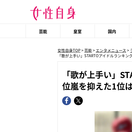
芸能
皇室
国内
女性自身TOP
>
芸能
>
エンタメニュース
>
「歌が上手い」STARTOアイドルランキング
「歌が上手い」STA
位嵐を抑えた1位