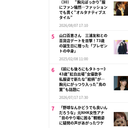
（30） “胸元ぽっかり”服
にファン騒然…ファッション
でも貫く“オルタナティブス
タイル”
2026/08/07 17:10
山口百恵さん 三浦友和との
百貨店デートを目撃！73歳
の誕生日に贈った「プレゼン
トの中身」
2025/02/08 11:00
《前にも後ろにもタトゥー》
43歳“紅白出場”女優歌手
私服姿で新たな“絵柄”が…
胸元にがっつり入った“鳥の
翼”も話題に
2026/07/17 17:30
「野球なんかどうでも良いん
だろうな」元NHK女性アナ
“目のやり場に困る”観戦姿
に疑問の声があがったワケ