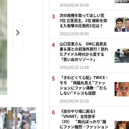
2018/05/24 16:00
次の政権を取ってほしい党
3位 立憲民主、2位 維新を抑
えた衝撃の圧倒的1位は？
2023/12/03 06:00
山口百恵さん GWに長男夫
妻＆孫との初海外旅行！訪れ
たアイドル時代から愛する
「思い出のリゾート」
2026/05/22 11:00
「きわどくて心配」TWICE・
モモ “両脇丸見え”ファッ
ションにファン沸騰…“だら
しない”ドレスも話題
2026/06/04 16:20
《目のやり場に困る》
『VIVANT』女性歌手
（30） “胸元ぽっかり”服
にファン騒然…ファッション