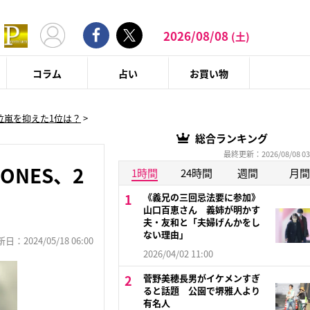
2026/08/08
(土)
コラム
占い
お買い物
2位嵐を抑えた1位は？
>
総合ランキング
最終更新：2026/08/08 03
ONES、2
1時間
24時間
週間
月間
《義兄の三回忌法要に参加》
山口百恵さん 義姉が明かす
夫・友和と「夫婦げんかをし
ない理由」
：2024/05/18 06:00
2026/04/02 11:00
菅野美穂長男がイケメンすぎ
ると話題 公園で堺雅人より
有名人