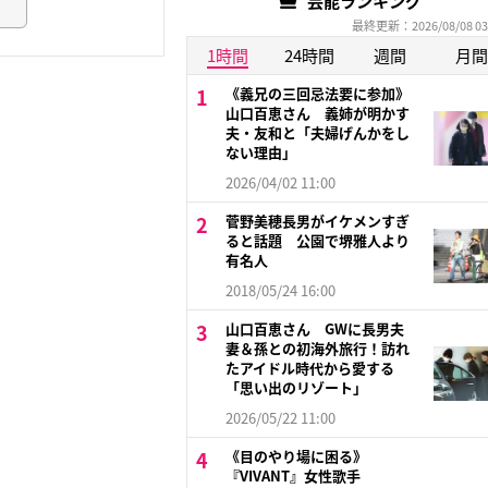
芸能ランキング
最終更新：2026/08/08 03
1時間
24時間
週間
月間
《義兄の三回忌法要に参加》
山口百恵さん 義姉が明かす
夫・友和と「夫婦げんかをし
ない理由」
2026/04/02 11:00
菅野美穂長男がイケメンすぎ
ると話題 公園で堺雅人より
有名人
2018/05/24 16:00
山口百恵さん GWに長男夫
妻＆孫との初海外旅行！訪れ
たアイドル時代から愛する
「思い出のリゾート」
2026/05/22 11:00
《目のやり場に困る》
『VIVANT』女性歌手