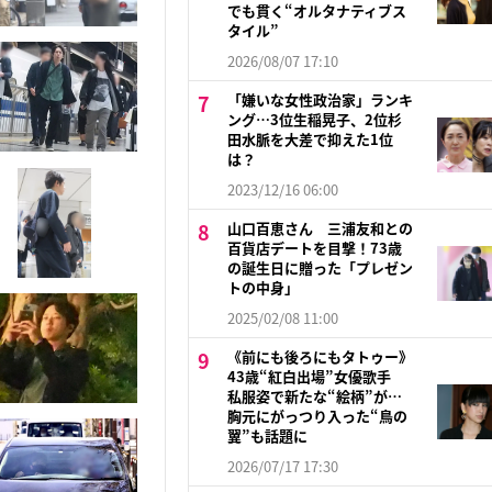
でも貫く“オルタナティブス
タイル”
2026/08/07 17:10
「嫌いな女性政治家」ランキ
ング…3位生稲晃子、2位杉
田水脈を大差で抑えた1位
は？
2023/12/16 06:00
山口百恵さん 三浦友和との
百貨店デートを目撃！73歳
の誕生日に贈った「プレゼン
トの中身」
2025/02/08 11:00
《前にも後ろにもタトゥー》
43歳“紅白出場”女優歌手
私服姿で新たな“絵柄”が…
胸元にがっつり入った“鳥の
翼”も話題に
2026/07/17 17:30