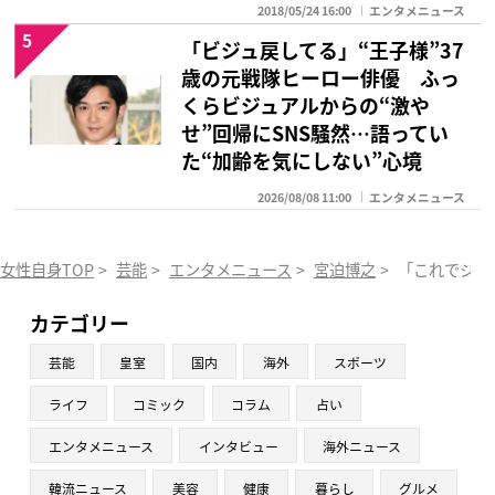
2018/05/24 16:00
エンタメニュース
5
「ビジュ戻してる」“王子様”37
歳の元戦隊ヒーロー俳優 ふっ
くらビジュアルからの“激や
せ”回帰にSNS騒然…語ってい
た“加齢を気にしない”心境
2026/08/08 11:00
エンタメニュース
女性自身TOP
>
芸能
>
エンタメニュース
>
宮迫博之
>
「これでジ・
カテゴリー
芸能
皇室
国内
海外
スポーツ
ライフ
コミック
コラム
占い
エンタメニュース
インタビュー
海外ニュース
韓流ニュース
美容
健康
暮らし
グルメ