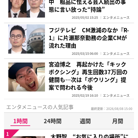
中 粗品に怯える芸人続出の事
態に言い放った“持論”
2025/05/02 15:25
エンタメニュース
フジテレビ CM激減のなか『R-
1』に片瀬那奈勤務の企業CMが
流れた理由
2025/03/15 06:00
エンタメニュース
宮迫博之 再起かけた「キック
ボクシング」再生回数37万回の
健闘も…次は「ボウリング」提
案で問われる今後
2025/02/19 16:10
エンタメニュース
エンタメニュースの人気記事
最終更新：2026/08/08 15:00
1時間
24時間
週間
月間
1
大野智 “お気に入りの場所”に