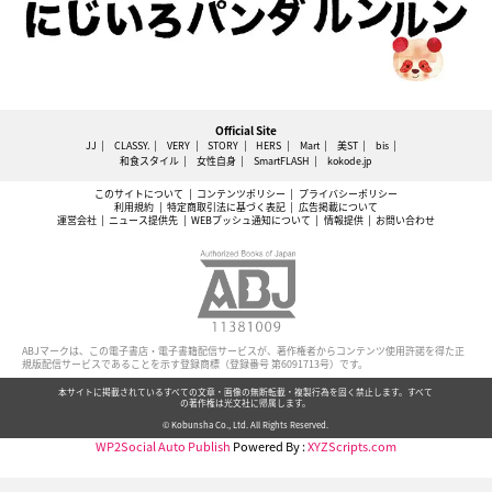
Official Site
JJ
CLASSY.
VERY
STORY
HERS
Mart
美ST
bis
和食スタイル
女性自身
SmartFLASH
kokode.jp
このサイトについて
コンテンツポリシー
プライバシーポリシー
利用規約
特定商取引法に基づく表記
広告掲載について
運営会社
ニュース提供先
WEBプッシュ通知について
情報提供
お問い合わせ
ABJマークは、この電子書店・電子書籍配信サービスが、著作権者からコンテンツ使用許諾を得た正
規版配信サービスであることを示す登録商標（登録番号 第6091713号）です。
本サイトに掲載されているすべての文章・画像の無断転載・複製行為を固く禁止します。すべて
の著作権は光文社に帰属します。
© Kobunsha Co., Ltd. All Rights Reserved.
WP2Social Auto Publish
Powered By :
XYZScripts.com