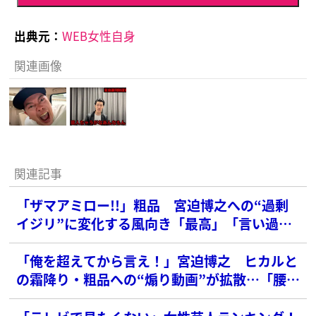
出典元：
WEB女性自身
関連画像
関連記事
「ザマアミロー!!」粗品 宮迫博之への“過剰
イジリ”に変化する風向き「最高」「言い過
ぎ」と賛否勃発
「俺を超えてから言え！」宮迫博之 ヒカルと
の霜降り・粗品への“煽り動画”が拡散…「腰巾
着」「見てられない」と広がる落胆