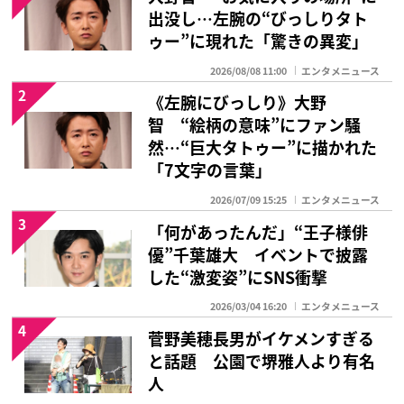
出没し…左腕の“びっしりタト
ゥー”に現れた「驚きの異変」
2026/08/08 11:00
エンタメニュース
2
《左腕にびっしり》大野
智 “絵柄の意味”にファン騒
然…“巨大タトゥー”に描かれた
「7文字の言葉」
2026/07/09 15:25
エンタメニュース
3
「何があったんだ」“王子様俳
優”千葉雄大 イベントで披露
した“激変姿”にSNS衝撃
2026/03/04 16:20
エンタメニュース
4
菅野美穂長男がイケメンすぎる
と話題 公園で堺雅人より有名
人