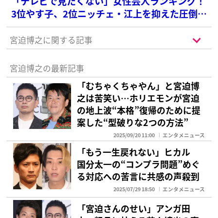
「テレビで見たくない」女性芸人ランキング！
3位やす子、2位ニッチェ・江上を抑えた圧倒的
な1位は？
宮迫博之に関する記事
宮迫博之の最新記事
「むちゃくちゃやん」と宮迫博
之は苦笑い…ホリエモンが宮迫
の地上波“本格”復帰のために提
案した“型破りな2つの方法”
2025/09/20 11:00
エンタメニュース
「もう一生戻れない」ヒカル
国分太一の“コンプラ問題”めぐ
る対応への苦言に共感の声殺到
2025/07/29 18:50
エンタメニュース
「宮迫さんのせい」アンガ田