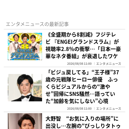
エンタメニュースの最新記事
《全盛期から8割減》フジテレ
ビ 『ENGEIグランドスラム』が
視聴率2.8％の衝撃…「日本一豪
華なネタ番組」が衰退したワケ
2026/08/08 11:00
エンタメニュース
「ビジュ戻してる」“王子様”37
歳の元戦隊ヒーロー俳優 ふっ
くらビジュアルからの“激や
せ”回帰にSNS騒然…語ってい
た“加齢を気にしない”心境
2026/08/08 11:00
エンタメニュース
大野智 “お気に入りの場所”に
出没し…左腕の“びっしりタトゥ