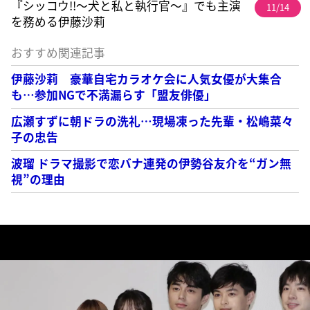
『シッコウ!!～犬と私と執行官～』でも主演
11/14
を務める伊藤沙莉
おすすめ関連記事
伊藤沙莉 豪華自宅カラオケ会に人気女優が大集合
も…参加NGで不満漏らす「盟友俳優」
広瀬すずに朝ドラの洗礼…現場凍った先輩・松嶋菜々
子の忠告
波瑠 ドラマ撮影で恋バナ連発の伊勢谷友介を“ガン無
視”の理由