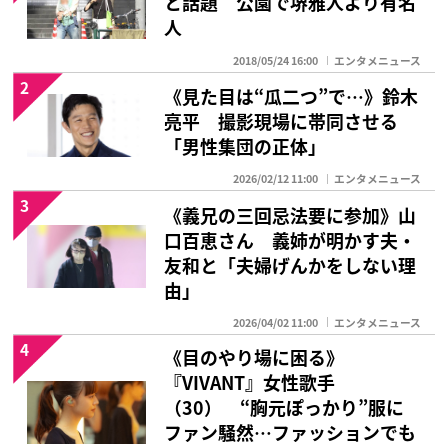
と話題 公園で堺雅人より有名
人
2018/05/24 16:00
エンタメニュース
2
《見た目は“瓜二つ”で…》鈴木
亮平 撮影現場に帯同させる
「男性集団の正体」
2026/02/12 11:00
エンタメニュース
3
《義兄の三回忌法要に参加》山
口百恵さん 義姉が明かす夫・
友和と「夫婦げんかをしない理
由」
2026/04/02 11:00
エンタメニュース
4
《目のやり場に困る》
『VIVANT』女性歌手
（30） “胸元ぽっかり”服に
ファン騒然…ファッションでも