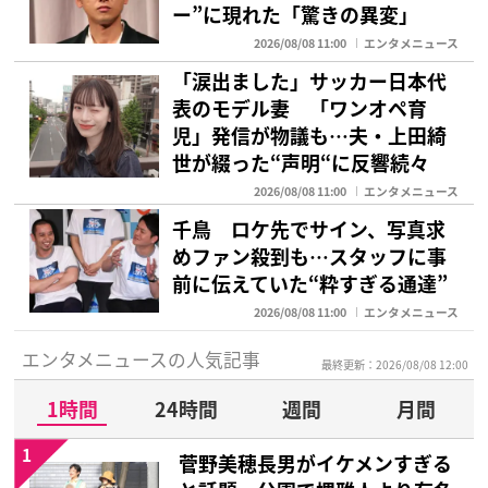
ー”に現れた「驚きの異変」
2026/08/08 11:00
エンタメニュース
「涙出ました」サッカー日本代
表のモデル妻 「ワンオペ育
児」発信が物議も…夫・上田綺
世が綴った“声明“に反響続々
2026/08/08 11:00
エンタメニュース
千鳥 ロケ先でサイン、写真求
めファン殺到も…スタッフに事
前に伝えていた“粋すぎる通達”
2026/08/08 11:00
エンタメニュース
エンタメニュースの人気記事
最終更新：2026/08/08 12:00
1時間
24時間
週間
月間
1
菅野美穂長男がイケメンすぎる