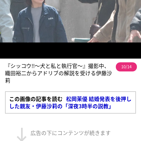
『シッコウ!!～犬と私と執行官～』撮影中、
10/14
織田裕二からアドリブの解説を受ける伊藤沙
莉
この画像の記事を読む
松岡茉優 結婚発表を後押し
した親友・伊藤沙莉の「深夜3時半の説教」
広告の下にコンテンツが続きます