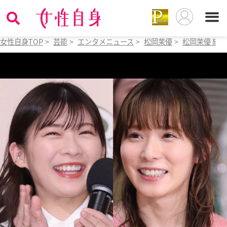
女性自身TOP
>
芸能
>
エンタメニュース
>
松岡茉優
>
松岡茉優 結