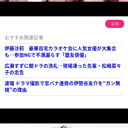
1/14
おすすめ関連記事
伊藤沙莉 豪華自宅カラオケ会に人気女優が大集合
も…参加NGで不満漏らす「盟友俳優」
広瀬すずに朝ドラの洗礼…現場凍った先輩・松嶋菜々
子の忠告
波瑠 ドラマ撮影で恋バナ連発の伊勢谷友介を“ガン無
視”の理由