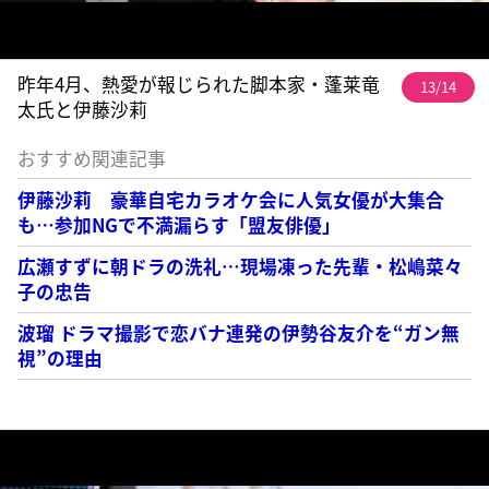
昨年4月、熱愛が報じられた脚本家・蓬莱竜
13/14
太氏と伊藤沙莉
おすすめ関連記事
伊藤沙莉 豪華自宅カラオケ会に人気女優が大集合
も…参加NGで不満漏らす「盟友俳優」
広瀬すずに朝ドラの洗礼…現場凍った先輩・松嶋菜々
子の忠告
波瑠 ドラマ撮影で恋バナ連発の伊勢谷友介を“ガン無
視”の理由