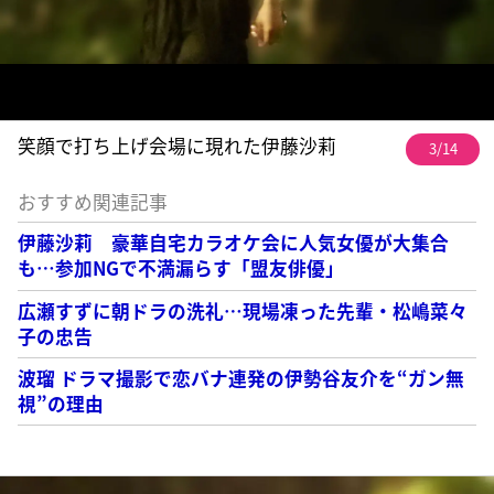
笑顔で打ち上げ会場に現れた伊藤沙莉
3/14
おすすめ関連記事
伊藤沙莉 豪華自宅カラオケ会に人気女優が大集合
も…参加NGで不満漏らす「盟友俳優」
広瀬すずに朝ドラの洗礼…現場凍った先輩・松嶋菜々
子の忠告
波瑠 ドラマ撮影で恋バナ連発の伊勢谷友介を“ガン無
視”の理由