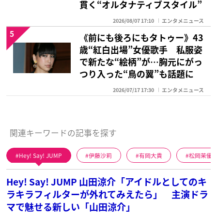
貫く“オルタナティブスタイル”
2026/08/07 17:10
エンタメニュース
5
《前にも後ろにもタトゥー》43
歳“紅白出場”女優歌手 私服姿
で新たな“絵柄”が…胸元にがっ
つり入った“鳥の翼”も話題に
2026/07/17 17:30
エンタメニュース
関連キーワードの記事を探す
Hey! Say! JUMP
伊藤沙莉
有岡大貴
松岡茉優
Hey! Say! JUMP 山田涼介「アイドルとしてのキ
ラキラフィルターが外れてみえたら」 主演ドラ
マで魅せる新しい「山田涼介」