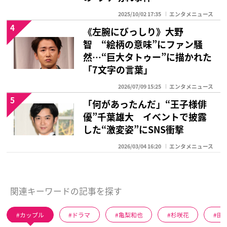
2025/10/02 17:35
エンタメニュース
4
《左腕にびっしり》大野
智 “絵柄の意味”にファン騒
然…“巨大タトゥー”に描かれた
「7文字の言葉」
2026/07/09 15:25
エンタメニュース
5
「何があったんだ」“王子様俳
優”千葉雄大 イベントで披露
した“激変姿”にSNS衝撃
2026/03/04 16:20
エンタメニュース
関連キーワードの記事を探す
カップル
ドラマ
亀梨和也
杉咲花
田