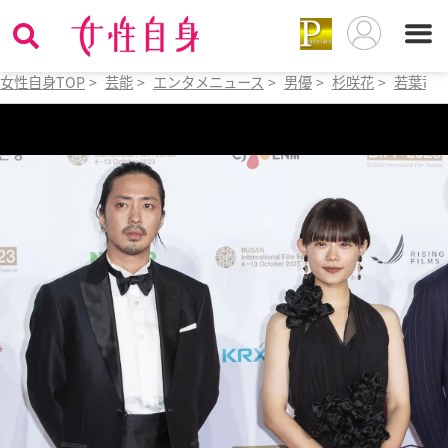
女性自身TOP
>
芸能
>
エンタメニュース
>
男優
>
杉咲花
>
若葉竜