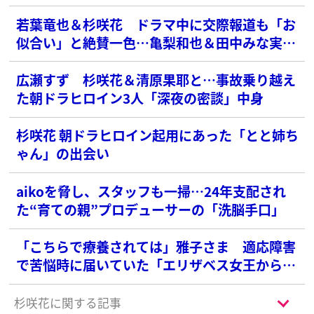
若葉竜也＆杉咲花 ドラマ中に交際報道も「お
似合い」と絶賛一色…亀梨和也＆田中みな実カ
ップルは「よぎる」と大不評の落差
広瀬すず 杉咲花＆清原果耶と…事故乗り越え
た朝ドラヒロイン3人「深夜の密談」中身
杉咲花 朝ドラヒロイン起用にあった「とと姉ち
ゃん」の出会い
aikoを脅し、スタッフも一掃…24年支配され
た“育ての親”プロデューサーの「洗脳手口」
「こちらで療養されては」雅子さま 適応障害
で苦悩時に届いていた「エリザベス女王からの
手紙」
杉咲花に関する記事