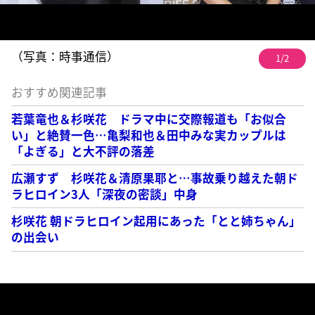
（写真：時事通信）
1/2
おすすめ関連記事
若葉竜也＆杉咲花 ドラマ中に交際報道も「お似合
い」と絶賛一色…亀梨和也＆田中みな実カップルは
「よぎる」と大不評の落差
広瀬すず 杉咲花＆清原果耶と…事故乗り越えた朝ド
ラヒロイン3人「深夜の密談」中身
杉咲花 朝ドラヒロイン起用にあった「とと姉ちゃん」
の出会い