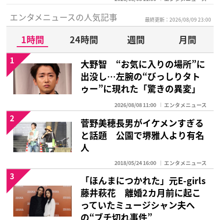
エンタメニュースの人気記事
最終更新：2026/08/09 23:00
1時間
24時間
週間
月間
1
大野智 “お気に入りの場所”に
出没し…左腕の“びっしりタト
ゥー”に現れた「驚きの異変」
2026/08/08 11:00
エンタメニュース
2
菅野美穂長男がイケメンすぎる
と話題 公園で堺雅人より有名
人
2018/05/24 16:00
エンタメニュース
3
「ほんまにつかれた」元E-girls
藤井萩花 離婚2カ月前に起こ
っていたミュージシャン夫へ
の“ブチ切れ事件”