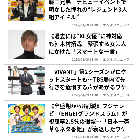
藤三兄弟 デビューイベントで
明かした憧れの“レジェンド3人
組アイドル”
2026/08/09 11:00
エンタメニュース
《過去には“XL女優”に神対応
も》木村拓哉 緊張する女芸人
にかけた「スマートな一言」
2026/08/09 11:00
エンタメニュース
『VIVANT』第2シーズンがロケ
ットスタートも…TBS局内で先
行きを危惧する声があがるワケ
2026/08/09 11:00
エンタメニュース
《全盛期から8割減》フジテレ
ビ 『ENGEIグランドスラム』が
視聴率2.8％の衝撃…「日本一豪
華なネタ番組」が衰退したワケ
2026/08/08 11:00
エンタメニュース