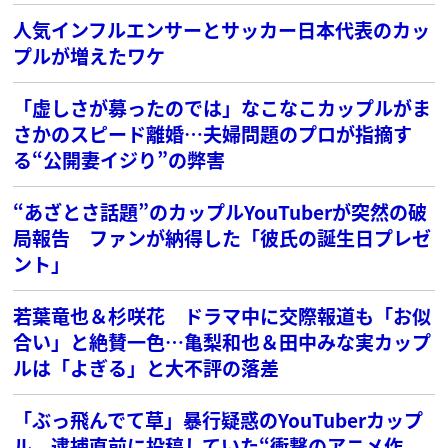
人気インフルエンサーとサッカー日本代表のカッ
プルが増えたワケ
「虚しさが募ったのでは」なこなこカップルがま
さかのスピード離婚…夫婦問題のプロが指摘す
る“公開妻イジり”の弊害
“あざとさ話題”のカップルYouTuberが突然の破
局報告 ファンが納得した「彼氏の誕生日プレゼ
ント」
若葉竜也＆杉咲花 ドラマ中に交際報道も「お似
合い」と絶賛一色…亀梨和也＆田中みな実カップ
ルは「よぎる」と大不評の落差
「ぶっ飛んでて草」暴行疑惑のYouTuberカップ
ル 逮捕直前に投稿していた“衝撃のアニメ作