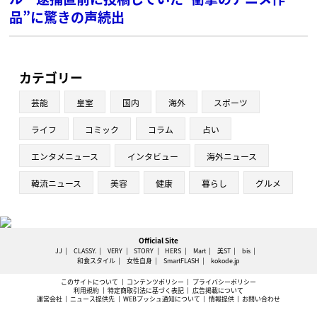
品”に驚きの声続出
カテゴリー
芸能
皇室
国内
海外
スポーツ
ライフ
コミック
コラム
占い
エンタメニュース
インタビュー
海外ニュース
韓流ニュース
美容
健康
暮らし
グルメ
Official Site
JJ
CLASSY.
VERY
STORY
HERS
Mart
美ST
bis
和食スタイル
女性自身
SmartFLASH
kokode.jp
このサイトについて
コンテンツポリシー
プライバシーポリシー
利用規約
特定商取引法に基づく表記
広告掲載について
運営会社
ニュース提供先
WEBプッシュ通知について
情報提供
お問い合わせ