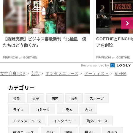
【西野亮廣】ビジネス書最新刊『北極星 僕
GOETHEとFIN
たちはどう働くか』
アを創設
PR(FINCHI on GOETHE)
PR(FINCHI on GOETHE)
Recommended by
女性自身TOP
>
芸能
>
エンタメニュース
>
アーティスト
>
RIEHATA
カテゴリー
芸能
皇室
国内
海外
スポーツ
ライフ
コミック
コラム
占い
エンタメニュース
インタビュー
海外ニュース
韓流ニュース
美容
健康
暮らし
グルメ