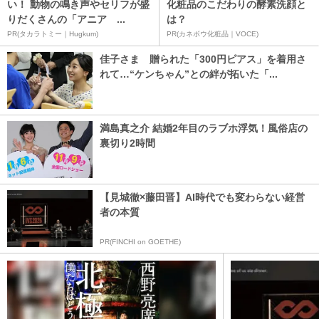
い！ 動物の鳴き声やセリフが盛
化粧品のこだわりの酵素洗顔と
りだくさんの「アニア ...
は？
PR(タカラトミー｜Hugkum)
PR(カネボウ化粧品｜VOCE)
佳子さま 贈られた「300円ピアス」を着用さ
れて…“ケンちゃん”との絆が拓いた「...
満島真之介 結婚2年目のラブホ浮気！風俗店の
裏切り2時間
【見城徹×藤田晋】AI時代でも変わらない経営
者の本質
PR(FINCHI on GOETHE)