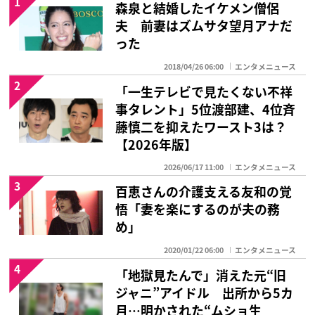
1
森泉と結婚したイケメン僧侶
夫 前妻はズムサタ望月アナだ
った
2018/04/26 06:00
エンタメニュース
2
「一生テレビで見たくない不祥
事タレント」5位渡部建、4位斉
藤慎二を抑えたワースト3は？
【2026年版】
2026/06/17 11:00
エンタメニュース
3
百恵さんの介護支える友和の覚
悟「妻を楽にするのが夫の務
め」
2020/01/22 06:00
エンタメニュース
4
「地獄見たんで」消えた元“旧
ジャニ”アイドル 出所から5カ
月…明かされた“ムショ生