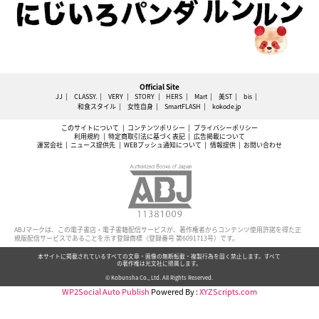
Official Site
JJ
CLASSY.
VERY
STORY
HERS
Mart
美ST
bis
和食スタイル
女性自身
SmartFLASH
kokode.jp
このサイトについて
コンテンツポリシー
プライバシーポリシー
利用規約
特定商取引法に基づく表記
広告掲載について
運営会社
ニュース提供先
WEBプッシュ通知について
情報提供
お問い合わせ
ABJマークは、この電子書店・電子書籍配信サービスが、著作権者からコンテンツ使用許諾を得た正
規版配信サービスであることを示す登録商標（登録番号 第6091713号）です。
本サイトに掲載されているすべての文章・画像の無断転載・複製行為を固く禁止します。すべて
の著作権は光文社に帰属します。
© Kobunsha Co., Ltd. All Rights Reserved.
WP2Social Auto Publish
Powered By :
XYZScripts.com