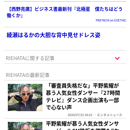
【西野亮廣】ビジネス書最新刊『北極星 僕たちはどう
働くか』
PR(FINCHI on GOETHE)
綾瀬はるかの大胆な背中見せドレス姿
RIEHATAに関する記事
RIEHATAの最新記事
「審査員失格だな」平野紫耀が
慕う人気女性ダンサー『27時間
テレビ』ダンス企画出演も一部
で心ない声
2024/07/22 18:23
エンタメニュース
平野紫耀が慕う人気女性ダンサ