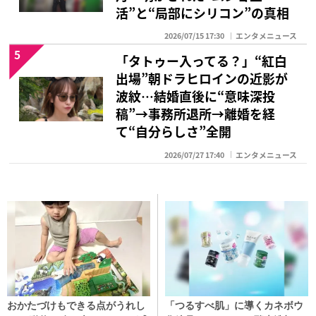
活”と“局部にシリコン”の真相
2026/07/15 17:30
エンタメニュース
5
「タトゥー入ってる？」“紅白
出場”朝ドラヒロインの近影が
波紋…結婚直後に“意味深投
稿”→事務所退所→離婚を経
て“自分らしさ”全開
2026/07/27 17:40
エンタメニュース
おかたづけもできる点がうれし
「つるすべ肌」に導くカネボウ