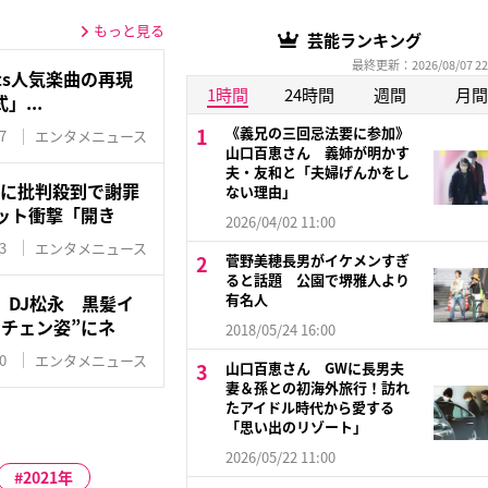
もっと見る
芸能ランキング
最終更新：2026/08/07 22
Nuts人気楽曲の再現
1時間
24時間
週間
月間
...
《義兄の三回忌法要に参加》
7
エンタメニュース
山口百恵さん 義姉が明かす
夫・友和と「夫婦げんかをし
ーに批判殺到で謝罪
ない理由」
ット衝撃「開き
2026/04/02 11:00
3
エンタメニュース
菅野美穂長男がイケメンすぎ
ると話題 公園で堺雅人より
有名人
」DJ松永 黒髪イ
チェン姿”にネ
2018/05/24 16:00
0
エンタメニュース
山口百恵さん GWに長男夫
妻＆孫との初海外旅行！訪れ
たアイドル時代から愛する
「思い出のリゾート」
2026/05/22 11:00
2021年