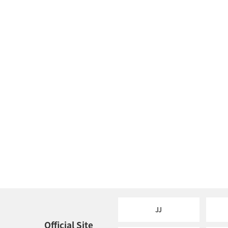
JJ
Official Site