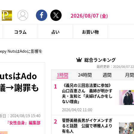
2026/08/07
(金)
コラム
占い
お買い物
y NutsはAdoに影響を
総合ランキング
最終更新：2026/08/07 22
tsはAdo
1時間
24時間
週間
月間
議→謝罪も
《義兄の三回忌法要に参加》
山口百恵さん 義姉が明かす
夫・友和と「夫婦げんかをし
ない理由」
2026/04/02 11:00
：2024/08/19 15:40
菅野美穂長男がイケメンすぎ
『女性自身』編集部
ると話題 公園で堺雅人より
有名人