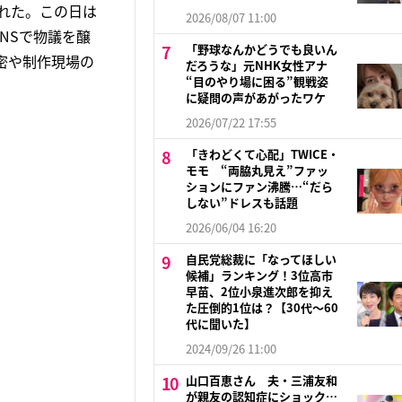
送された。この日は
2026/08/07 11:00
NSで物議を醸
「野球なんかどうでも良いん
秘密や制作現場の
だろうな」元NHK女性アナ
“目のやり場に困る”観戦姿
に疑問の声があがったワケ
2026/07/22 17:55
「きわどくて心配」TWICE・
モモ “両脇丸見え”ファッ
ションにファン沸騰…“だら
しない”ドレスも話題
2026/06/04 16:20
自民党総裁に「なってほしい
候補」ランキング！3位高市
早苗、2位小泉進次郎を抑え
た圧倒的1位は？【30代〜60
代に聞いた】
2024/09/26 11:00
山口百恵さん 夫・三浦友和
が親友の認知症にショック…