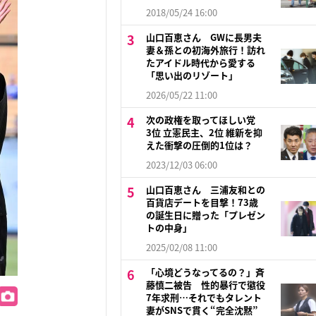
2018/05/24 16:00
山口百恵さん GWに長男夫
妻＆孫との初海外旅行！訪れ
たアイドル時代から愛する
「思い出のリゾート」
2026/05/22 11:00
次の政権を取ってほしい党
3位 立憲民主、2位 維新を抑
えた衝撃の圧倒的1位は？
2023/12/03 06:00
山口百恵さん 三浦友和との
百貨店デートを目撃！73歳
の誕生日に贈った「プレゼン
トの中身」
2025/02/08 11:00
「心境どうなってるの？」斉
藤慎二被告 性的暴行で懲役
7年求刑…それでもタレント
妻がSNSで貫く“完全沈黙”