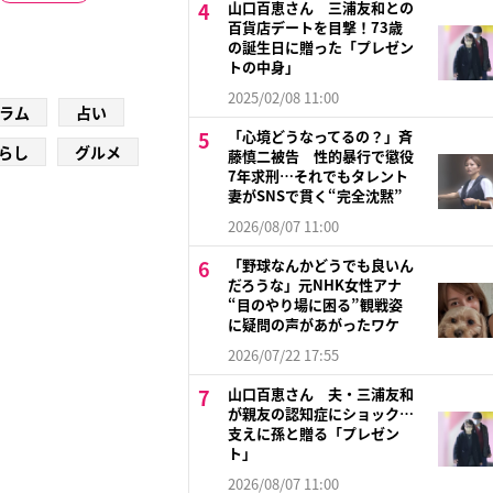
山口百恵さん 三浦友和との
百貨店デートを目撃！73歳
の誕生日に贈った「プレゼン
トの中身」
2025/02/08 11:00
ラム
占い
「心境どうなってるの？」斉
らし
グルメ
藤慎二被告 性的暴行で懲役
7年求刑…それでもタレント
妻がSNSで貫く“完全沈黙”
2026/08/07 11:00
「野球なんかどうでも良いん
だろうな」元NHK女性アナ
“目のやり場に困る”観戦姿
に疑問の声があがったワケ
2026/07/22 17:55
山口百恵さん 夫・三浦友和
が親友の認知症にショック…
支えに孫と贈る「プレゼン
ト」
2026/08/07 11:00