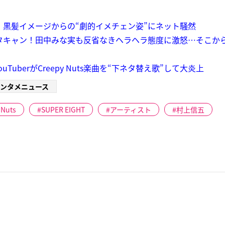
 黒髪イメージからの“劇的イメチェン姿”にネット騒然
ドタキャン！田中みな実も反省なきヘラヘラ態度に激怒…そこから
uberがCreepy Nuts楽曲を“下ネタ替え歌”して大炎上
ンタメニュース
 Nuts
SUPER EIGHT
アーティスト
村上信五