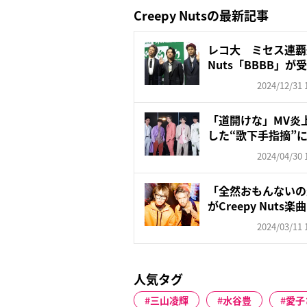
Creepy Nutsの最新記事
レコ大 ミセス連覇達
Nuts「BBBB」が
2024/12/31 
「道開けな」MV炎
した“歌下手指摘”に
2024/04/30 
「全然おもんないの最
がCreepy Nuts楽曲
2024/03/11 
人気タグ
三山凌輝
水谷豊
愛子