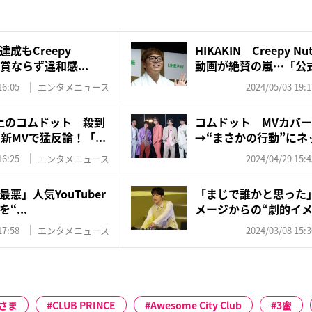
成もCreepy
HIKAKIN Creepy 
受賞ならず違和感...
動画が絶賛の嵐…「公式」
16:05
エンタメニュース
2024/05/03 19:1
上のコムドット 殺到
コムドット MVカバ
新MVで猛反論！「...
→“まさかの行動”にネ
直...
16:25
エンタメニュース
2024/04/29 15:4
悪」人気YouTuber
「まじで誰かと思った
を“...
メージからの“劇的イメ
ッ...
17:58
エンタメニュース
2024/03/08 15:3
さま
CLUB PRINCE
Awesome City Club
3蜜