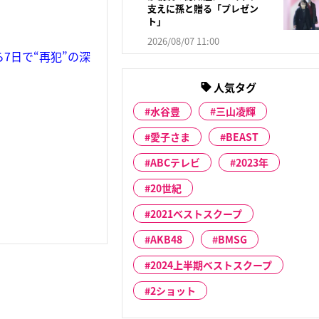
支えに孫と贈る「プレゼン
ト」
2026/08/07 11:00
7日で“再犯”の深
人気タグ
水谷豊
三山凌輝
愛子さま
BEAST
ABCテレビ
2023年
20世紀
2021ベストスクープ
AKB48
BMSG
2024上半期ベストスクープ
2ショット