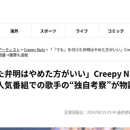
海外
スポーツ
ライフ
コミック
アーティスト
>
Creepy Nuts
> 「『でも』を付けた弁明はやめた方がいい」Creep
物議→謝罪も波紋
明はやめた方がいい」Creepy Nu
人気番組での歌手の“独自考察”が物
記事投稿日：2024/08/19 15:40 最終更新日