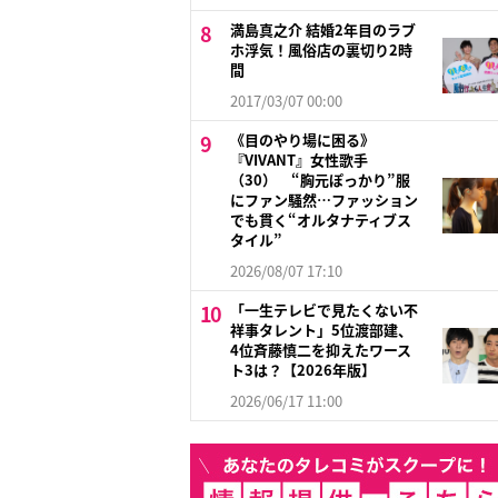
満島真之介 結婚2年目のラブ
ホ浮気！風俗店の裏切り2時
間
2017/03/07 00:00
《目のやり場に困る》
『VIVANT』女性歌手
（30） “胸元ぽっかり”服
にファン騒然…ファッション
でも貫く“オルタナティブス
タイル”
2026/08/07 17:10
「一生テレビで見たくない不
祥事タレント」5位渡部建、
4位斉藤慎二を抑えたワース
ト3は？【2026年版】
2026/06/17 11:00