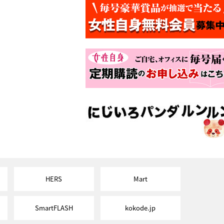
HERS
Mart
SmartFLASH
kokode.jp