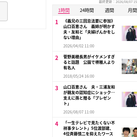
最終更新：2026/08/07 15
1時間
24時間
週間
月間
《義兄の三回忌法要に参加》
山口百恵さん 義姉が明かす
夫・友和と「夫婦げんかをし
ない理由」
2026/04/02 11:00
菅野美穂長男がイケメンすぎ
ると話題 公園で堺雅人より
有名人
2018/05/24 16:00
山口百恵さん 夫・三浦友和
が親友の認知症にショック…
支えに孫と贈る「プレゼン
ト」
2026/08/07 11:00
「一生テレビで見たくない不
祥事タレント」5位渡部建、
4位斉藤慎二を抑えたワース