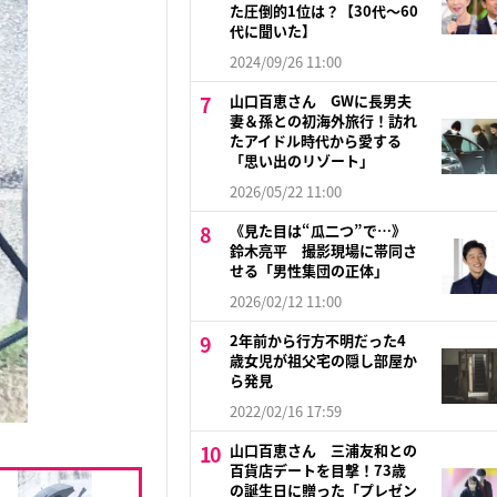
た圧倒的1位は？【30代〜60
代に聞いた】
2024/09/26 11:00
山口百恵さん GWに長男夫
妻＆孫との初海外旅行！訪れ
たアイドル時代から愛する
「思い出のリゾート」
2026/05/22 11:00
《見た目は“瓜二つ”で…》
鈴木亮平 撮影現場に帯同さ
せる「男性集団の正体」
2026/02/12 11:00
2年前から行方不明だった4
歳女児が祖父宅の隠し部屋か
ら発見
2022/02/16 17:59
山口百恵さん 三浦友和との
百貨店デートを目撃！73歳
の誕生日に贈った「プレゼン