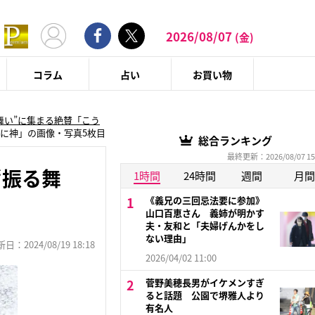
2026/08/07
(金)
コラム
占い
お買い物
舞い”に集まる絶賛「こう
に神」の画像・写真5枚目
総合ランキング
最終更新：2026/08/07 15
“振る舞
1時間
24時間
週間
月間
《義兄の三回忌法要に参加》
山口百恵さん 義姉が明かす
夫・友和と「夫婦げんかをし
ない理由」
：2024/08/19 18:18
2026/04/02 11:00
菅野美穂長男がイケメンすぎ
ると話題 公園で堺雅人より
有名人