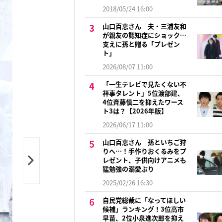
2018/05/24 16:00
山口百恵さん 夫・三浦友和
が親友の認知症にショック…
支えに孫と贈る「プレゼン
ト」
2026/08/07 11:00
「一生テレビで見たくない不
祥事タレント」5位渡部建、
4位斉藤慎二を抑えたワース
ト3は？【2026年版】
2026/06/17 11:00
山口百恵さん 孫といちご狩
りへ…！手作りおくるみをプ
レゼント、子供向けアニメも
猛勉強の溺愛ぶり
2025/02/26 16:30
自民党総裁に「なってほしい
候補」ランキング！3位高市
早苗、2位小泉進次郎を抑え