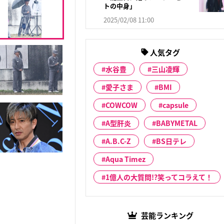
トの中身」
2025/02/08 11:00
人気タグ
水谷豊
三山凌輝
愛子さま
BMI
COWCOW
capsule
A型肝炎
BABYMETAL
A.B.C-Z
BS日テレ
Aqua Timez
1億人の大質問!?笑ってコラえて！
芸能ランキング