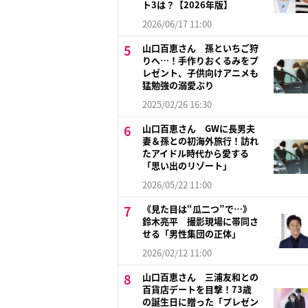
ト3は？【2026年版】
2026/06/17 11:00
山口百恵さん 孫といちご狩
りへ…！手作りおくるみをプ
レゼント、子供向けアニメも
猛勉強の溺愛ぶり
2025/02/26 16:30
山口百恵さん GWに長男夫
妻＆孫との初海外旅行！訪れ
たアイドル時代から愛する
「思い出のリゾート」
2026/05/22 11:00
《見た目は“瓜二つ”で…》
鈴木亮平 撮影現場に帯同さ
せる「男性集団の正体」
2026/02/12 11:00
山口百恵さん 三浦友和との
百貨店デートを目撃！73歳
の誕生日に贈った「プレゼン