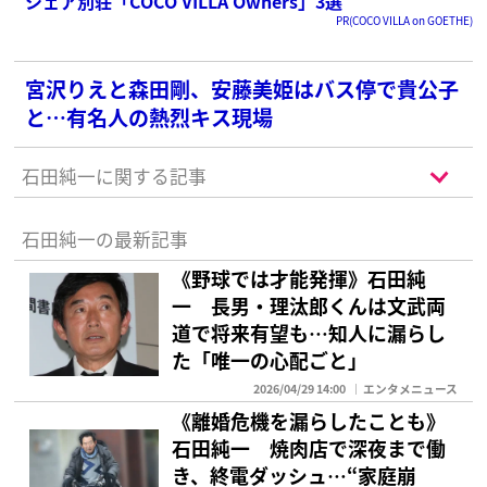
シェア別荘「COCO VILLA Owners」3選
PR(COCO VILLA on GOETHE)
宮沢りえと森田剛、安藤美姫はバス停で貴公子
と…有名人の熱烈キス現場
石田純一に関する記事
石田純一の最新記事
《野球では才能発揮》石田純
一 長男・理汰郎くんは文武両
道で将来有望も…知人に漏らし
た「唯一の心配ごと」
2026/04/29 14:00
エンタメニュース
《離婚危機を漏らしたことも》
石田純一 焼肉店で深夜まで働
き、終電ダッシュ…“家庭崩