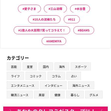
愛子さま
三山凌輝
水谷豊
10人の泥棒たち
911
1億人の大質問!?笑ってコラえて！
BEAMS
AMEMIYA
カテゴリー
芸能
皇室
国内
海外
スポーツ
ライフ
コミック
コラム
占い
エンタメニュース
インタビュー
海外ニュース
韓流ニュース
美容
健康
暮らし
グルメ