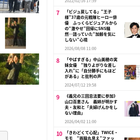
2022/02/16 17:59
「ビジュ戻してる」“王子
様”37歳の元戦隊ヒーロー俳
優 ふっくらビジュアルから
の“激やせ”回帰にSNS騒
然…語っていた“加齢を気に
しない”心境
2026/08/08 11:00
「やばすぎる」中山美穂の実
妹女優 “独りよがりな差し
入れ”に「自分勝手にもほど
がある」と批判の声
2024/07/12 19:58
《義兄の三回忌法要に参加》
山口百恵さん 義姉が明かす
夫・友和と「夫婦げんかをし
ない理由」
2026/04/02 11:00
「きわどくて心配」TWICE・
モモ “両脇丸見え”ファッ