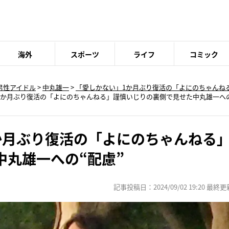
海外
スポーツ
ライフ
コミック
男性アイドル
>
中丸雄一
>
「愛しかない」1か月ぶり復活の「よにのちゃんね
1か月ぶり復活の「よにのちゃんねる」謹慎いじりの裏側で見せた中丸雄一への
か月ぶり復活の「よにのちゃんねる
中丸雄一への“配慮”
記事投稿日：2024/09/02 19:20 最終更新日