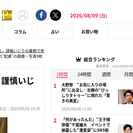
2026/08/09
(日)
コラム
占い
お買い物
る」謹慎いじりの裏側で見
“配慮”の画像・写真9枚
総合ランキング
最終更新：2026/08/09 00
1時間
24時間
週間
月間
」謹慎いじ
大野智 “お気に入りの場
所”に出没し…左腕の“びっ
しりタトゥー”に現れた「驚
きの異変」
：2024/09/02 19:30
2026/08/08 11:00
「何があったんだ」“王子様
俳優”千葉雄大 イベントで
披露した“激変姿”にSNS衝