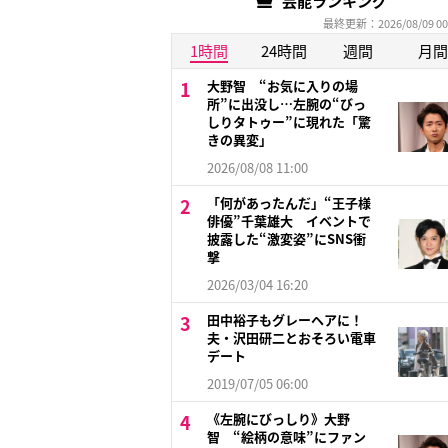
芸能ランキング
最終更新：2026/08/09 00
1時間
24時間
週間
月間
大野智 “お気に入りの場
所”に出没し…左腕の“びっ
しりタトゥー”に現れた「驚
きの異変」
2026/08/08 11:00
「何があったんだ」“王子様
俳優”千葉雄大 イベントで
披露した“激変姿”にSNS衝
撃
2026/03/04 16:20
田中裕子もグレーヘアに！
夫・沢田研二とおそろい電車
デート
2019/07/05 06:00
《左腕にびっしり》大野
智 “絵柄の意味”にファン