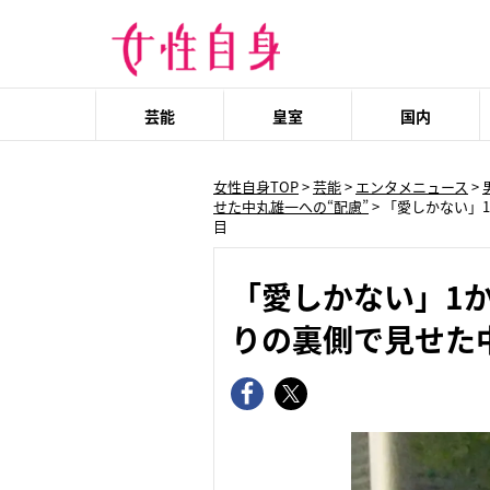
芸能
皇室
国内
女性自身TOP
>
芸能
>
エンタメニュース
>
せた中丸雄一への“配慮”
>
「愛しかない」
目
「愛しかない」1
りの裏側で見せた