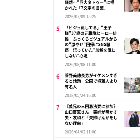
騒然…“巨大タトゥー”に描
かれた「7文字の言葉」
2026/07/09 15:25
「ビジュ戻してる」“王子
様”37歳の元戦隊ヒーロー俳
優 ふっくらビジュアルから
の“激やせ”回帰にSNS騒
然…語っていた“加齢を気に
しない”心境
2026/08/08 11:00
菅野美穂長男がイケメンすぎ
ると話題 公園で堺雅人より
有名人
2018/05/24 16:00
《義兄の三回忌法要に参加》
山口百恵さん 義姉が明かす
夫・友和と「夫婦げんかをし
ない理由」
2026/04/02 11:00