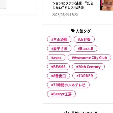
ションにファン沸騰…“だら
しない”ドレスも話題
2026/06/04 16:20
人気タグ
三山凌輝
水谷豊
愛子さま
Block.B
avex
Awesome City Club
BEAMS
20th Century
8番出口
7ORDER
72時間ホンネテレビ
Berryz工房