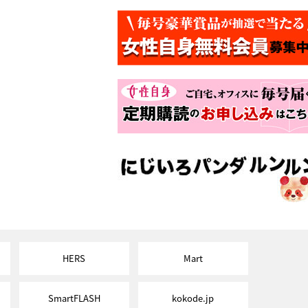
HERS
Mart
SmartFLASH
kokode.jp