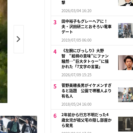
撃
2026/03/04 16:20
田中裕子もグレーヘアに！
夫・沢田研二とおそろい電車
デート
2019/07/05 06:00
《左腕にびっしり》大野
智 “絵柄の意味”にファン
騒然…“巨大タトゥー”に描
かれた「7文字の言葉」
2026/07/09 15:25
菅野美穂長男がイケメンすぎ
ると話題 公園で堺雅人より
有名人
2018/05/24 16:00
2年前から行方不明だった4
歳女児が祖父宅の隠し部屋か
ら発見