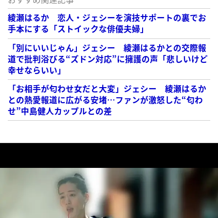
綾瀬はるか 恋人・ジェシーを演技サポートの裏でお
手本にする「ストイックな俳優夫婦」
「別にいいじゃん」ジェシー 綾瀬はるかとの交際報
道で批判浴びる“ズドン対応”に擁護の声「悲しいけど
幸せならいい」
「お相手が匂わせ女だと大変」ジェシー 綾瀬はるか
との熱愛報道に広がる安堵…ファンが激怒した“匂わ
せ”中島健人カップルとの差