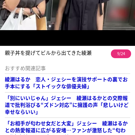
親子丼を提げてビルから出てきた綾瀬
9/24
おすすめ関連記事
綾瀬はるか 恋人・ジェシーを演技サポートの裏でお
手本にする「ストイックな俳優夫婦」
「別にいいじゃん」ジェシー 綾瀬はるかとの交際報
道で批判浴びる“ズドン対応”に擁護の声「悲しいけど
幸せならいい」
「お相手が匂わせ女だと大変」ジェシー 綾瀬はるか
との熱愛報道に広がる安堵…ファンが激怒した“匂わ