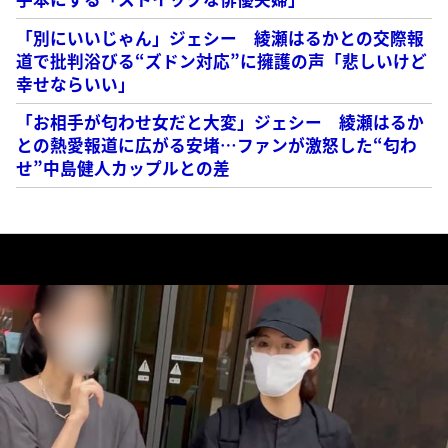
「別にいいじゃん」ジェシー 綾瀬はるかとの交際報
道で批判浴びる“ズドン対応”に擁護の声「悲しいけど
幸せならいい」
「お相手が匂わせ女だと大変」ジェシー 綾瀬はるか
との熱愛報道に広がる安堵…ファンが激怒した“匂わ
せ”中島健人カップルとの差