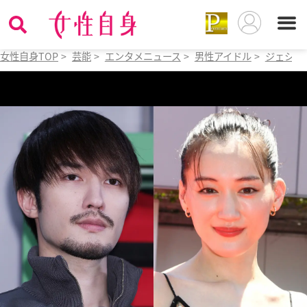
女性自身TOP
>
芸能
>
エンタメニュース
>
男性アイドル
>
ジェシー