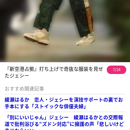
『新空港占拠』打ち上げで奇抜な服装を見せ
7/24
たジェシー
おすすめ関連記事
綾瀬はるか 恋人・ジェシーを演技サポートの裏でお
手本にする「ストイックな俳優夫婦」
「別にいいじゃん」ジェシー 綾瀬はるかとの交際報
道で批判浴びる“ズドン対応”に擁護の声「悲しいけど