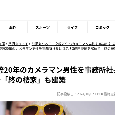
海外
スポーツ
ライフ
コミック
女優
>
薬師丸ひろ子
>
薬師丸ひろ子 交際20年のカメラマン男性を事務所社
交際20年のカメラマン男性を事務所社長に指名！3億円豪邸を解体で「終の棲
際20年のカメラマン男性を事務所社
で「終の棲家」も建築
記事投稿日：2024/10/02 11:00 最終更新日