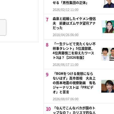
せる「男性集団の正体」
2026/02/12 11:00
森泉と結婚したイケメン僧侶
夫 前妻はズムサタ望月アナ
だった
2018/04/26 06:00
「一生テレビで見たくない不
祥事タレント」5位渡部建、
4位斉藤慎二を抑えたワース
ト3は？【2026年版】
2026/06/17 11:00
「BGMをつける発想になら
ないはず」高市首相 大炎上
の熊本地震の視察動画 有名
ジャーナリストは「PRビデ
オ」と苦言
2026/08/07 06:00
「なんでこんなバカが国のト
ップなの？」カリスマ的な人