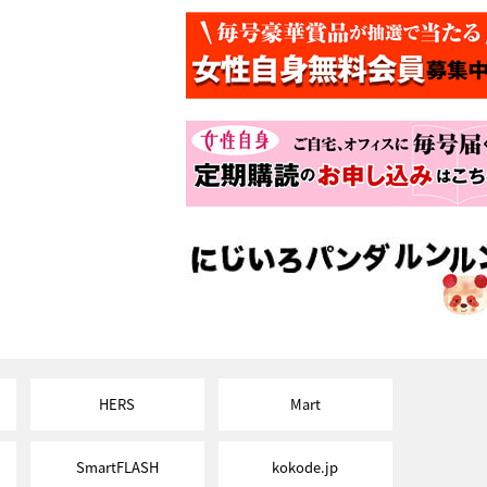
HERS
Mart
SmartFLASH
kokode.jp