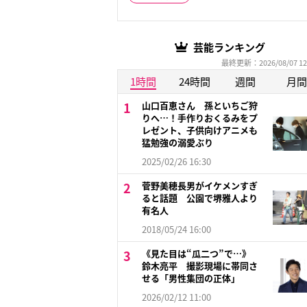
芸能ランキング
最終更新：2026/08/07 12
1時間
24時間
週間
月間
山口百恵さん 孫といちご狩
りへ…！手作りおくるみをプ
レゼント、子供向けアニメも
猛勉強の溺愛ぶり
2025/02/26 16:30
菅野美穂長男がイケメンすぎ
ると話題 公園で堺雅人より
有名人
2018/05/24 16:00
《見た目は“瓜二つ”で…》
鈴木亮平 撮影現場に帯同さ
せる「男性集団の正体」
2026/02/12 11:00