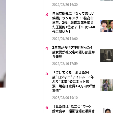
2025/02/26 16:30
自民党総裁に「なってほしい
候補」ランキング！3位高市
早苗、2位小泉進次郎を抑え
た圧倒的1位は？【30代〜60
代に聞いた】
2024/09/26 11:00
2年前から行方不明だった4
歳女児が祖父宅の隠し部屋か
ら発見
2022/02/16 17:59
「泣けてくる」消えた54
歳“旧ジャニ”アイドル 8年
ぶり“本業”姿にネット感
涙…現在は家賃3.4万円の“懐
事情”
2026/08/06 19:10
《見た目は“瓜二つ”で…》
鈴木亮平 撮影現場に帯同さ