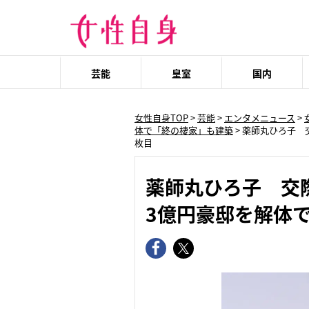
芸能
皇室
国内
女性自身TOP
>
芸能
>
エンタメニュース
>
体で「終の棲家」も建築
>
薬師丸ひろ子 
枚目
薬師丸ひろ子 交
3億円豪邸を解体