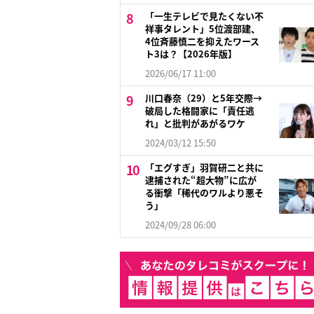
「一生テレビで見たくない不
祥事タレント」5位渡部建、
4位斉藤慎二を抑えたワース
ト3は？【2026年版】
2026/06/17 11:00
川口春奈（29）と5年交際→
破局した格闘家に「責任逃
れ」と批判があがるワケ
2024/03/12 15:50
「エグすぎ」羽賀研二と共に
逮捕された“超大物”に広が
る衝撃「稀代のワルより悪そ
う」
2024/09/28 06:00