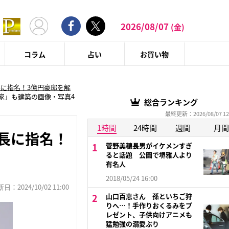
2026/08/07
(金)
コラム
占い
お買い物
長に指名！3億円豪邸を解
家」も建築の画像・写真4
総合ランキング
最終更新：2026/08/07 12
1時間
24時間
週間
月間
長に指名！
菅野美穂長男がイケメンすぎ
ると話題 公園で堺雅人より
有名人
2018/05/24 16:00
：2024/10/02 11:00
山口百恵さん 孫といちご狩
りへ…！手作りおくるみをプ
レゼント、子供向けアニメも
猛勉強の溺愛ぶり