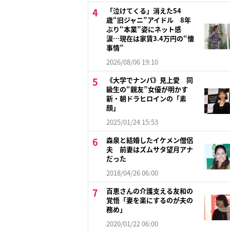
「泣けてくる」消えた54
歳“旧ジャニ”アイドル 8年
ぶり“本業”姿にネット感
涙…現在は家賃3.4万円の“懐
事情”
2026/08/06 19:10
《大学でナンパ》見上愛 同
級生の“親友”女優が明かす
新・朝ドラヒロインの「素
顔」
2025/01/24 15:53
森泉と結婚したイケメン僧侶
夫 前妻はズムサタ望月アナ
だった
2018/04/26 06:00
百恵さんの介護支える友和の
覚悟「妻を楽にするのが夫の
務め」
2020/01/22 06:00