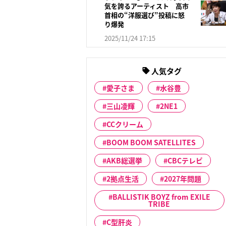
気を誇るアーティスト 高市
首相の“洋服選び”投稿に怒
り爆発
2025/11/24 17:15
人気タグ
愛子さま
水谷豊
三山凌輝
2NE1
CCクリーム
BOOM BOOM SATELLITES
AKB総選挙
CBCテレビ
2拠点生活
2027年問題
BALLISTIK BOYZ from EXILE
TRIBE
C型肝炎